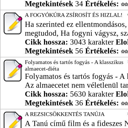
Megtekintések
34
Értékelés:
A FOGYÓKÚRA ZSÍROSÍT ÉS HIZLAL!
Ha szerinted ez ellentmondásos
megtudod, Ha fogyni vágysz, sz
Cikk hossza:
3043 karakter
Elo
Megtekintések
56
Értékelés:
Folyamatos és tartós fogyás - A klasszikus
almaecet-diéta
Folyamatos és tartós fogyás - A 
Az almaecetet nem véletlenül tart
Cikk hossza:
5630 karakter
Elo
Megtekintések
36
Értékelés:
A REZSICSÖKKENTÉS TANÚJA
A Tanú című film és a fideszes 