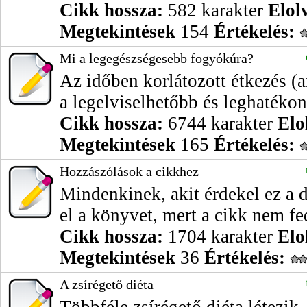
Cikk hossza:
582 karakter
Elol
Megtekintések
154
Értékelés:
Mi a legegészségesebb fogyókúra?
Az időben korlátozott étkezés (a
a legelviselhetőbb és leghatékon
Cikk hossza:
6744 karakter
Elo
Megtekintések
165
Értékelés:
Hozzászólások a cikkhez
Mindenkinek, akit érdekel ez a 
el a könyvet, mert a cikk nem fed
Cikk hossza:
1704 karakter
Elo
Megtekintések
36
Értékelés:
A zsírégető diéta