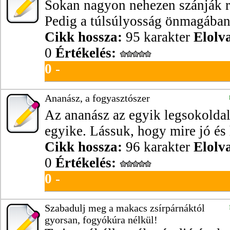
Sokan nagyon nehezen szánják r
Pedig a túlsúlyosság önmagában 
Cikk hossza:
95 karakter
Elolv
0
Értékelés:
0
-
Ananász, a fogyasztószer
Az ananász az egyik legsokold
egyike. Lássuk, hogy mire jó és
Cikk hossza:
96 karakter
Elolv
0
Értékelés:
0
-
Szabadulj meg a makacs zsírpárnáktól
gyorsan, fogyókúra nélkül!