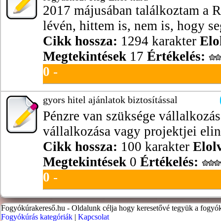
2017 májusában találkoztam a R
lévén, hittem is, nem is, hogy seg
Cikk hossza:
1294 karakter
Elo
Megtekintések
17
Értékelés:
0
-
gyors hitel ajánlatok biztosítással
Pénzre van szüksége vállalkozá
vállalkozása vagy projektjei elin
Cikk hossza:
100 karakter
Elol
Megtekintések
0
Értékelés:
0
-
Fogyókúrakereső.hu - Oldalunk célja hogy keresetővé tegyük a fogyók
Fogyókúrás kategóriák
|
Kapcsolat