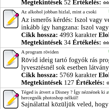
Megtekintések
52
Értékelés:
Az alkohol jobban hizlal, mint a csoki
Az ismerős kérdés: Iszol vagy 
inkább így hangzana: Iszol vagy 
Cikk hossza:
4993 karakter
Elo
Megtekintések
34
Értékelés:
A program röviden
Rövid ideig tartó fogyók rás pro
lyvesztésnél sok esetben látvány
Cikk hossza:
5769 karakter
Elo
Megtekintések
127
Értékelés:
Téged is átvert a Disney ? Így néznének ki a
hercegnők photoshop nélkül!
Sajnálattal közüljük veled, hogy 