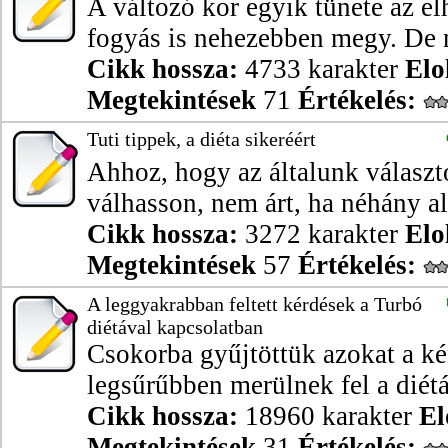
A változó kor egyik tünete az el
fogyás is nehezebben megy. De 
Cikk hossza:
4733 karakter
Elo
Megtekintések
71
Értékelés:
Tuti tippek, a diéta sikeréért
Ahhoz, hogy az általunk választo
válhasson, nem árt, ha néhány al
Cikk hossza:
3272 karakter
Elo
Megtekintések
57
Értékelés:
A leggyakrabban feltett kérdések a Turbó
diétával kapcsolatban
Csokorba gyűjtöttük azokat a ké
legsűrűbben merülnek fel a diétá
Cikk hossza:
18960 karakter
El
Megtekintések
31
Értékelés: