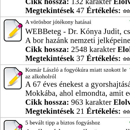
Cikk hossza:
132 karakter
Elol
Megtekintések
47
Értékelés:
A vörösbor jótékony hatásai
WEBBeteg - Dr. Kónya Judit, cs
A bor hazánk nemzeti jelképeinek
Cikk hossza:
2548 karakter
Elo
Megtekintések
37
Értékelés:
Komár László a fogyókúra miatt szokott le
az alkoholról
A 67 éves énekest a gyorshajtásá
Mokkába, ahol elmondta, amit ed
Cikk hossza:
963 karakter
Elol
Megtekintések
21
Értékelés:
5 bevált tipp a biztos fogyáshoz