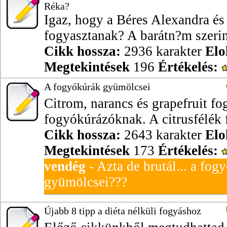
Réka?
Igaz, hogy a Béres Alexandra 
fogyasztanak? A barátn?m szerint
Cikk hossza:
2936 karakter
Elo
Megtekintések
196
Értékelés:
A fogyókúrák gyümölcsei
Citrom, narancs és grapefruit fo
fogyókúrázóknak. A citrusfélék f
Cikk hossza:
2643 karakter
Elo
Megtekintések
173
Értékelés:
vendég
- Azta de brutál... a fo
gyümölcsei???
Újabb 8 tipp a diéta nélküli fogyáshoz