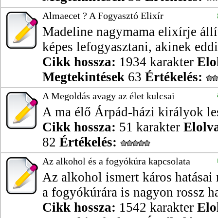
Almaecet ? A Fogyasztó Elixír
Madeline nagymama elixírje áll
képes lefogyasztani, akinek eddi
Cikk hossza:
1934 karakter
Elo
Megtekintések
63
Értékelés:
A Megoldás avagy az élet kulcsai
A ma élő Árpád-házi királyok le
Cikk hossza:
51 karakter
Elolv
82
Értékelés:
Az alkohol és a fogyókúra kapcsolata
Az alkohol ismert káros hatásai 
a fogyókúrára is nagyon rossz hat
Cikk hossza:
1542 karakter
Elo