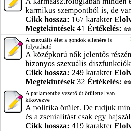
A karmaasztrológiában minden e
karmikus szempontból is, de van
Cikk hossza:
167 karakter
Elol
Megtekintések
41
Értékelés:
A szexuális élet a gondok ellenére is
folytatható
A középkorú nők jelentős részé
bizonyos szexuális diszfunkciók
Cikk hossza:
249 karakter
Elol
Megtekintések
32
Értékelés:
A parlamentbe vezető út őrülettel van
kikövezve
A politika őrület. De tudjuk min
és a zsenialitást csak egy hajszál 
Cikk hossza:
419 karakter
Elol