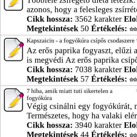
Többféle zsírégető diéta létezi
azonos, hogy a felesleges zsírréte
Cikk hossza:
3562 karakter
Elo
Megtekintések
50
Értékelés:
Kapszaicin - a fogyókúra csípős csodaszere
Az erős paprika fogyaszt, elűzi 
is megvédi Az erős paprika csípős
Cikk hossza:
7038 karakter
Elo
Megtekintések
57
Értékelés:
7 hiba, amik miatt tuti sikertelen a
fogyókúra
Végig csinálni egy fogyókúrát, 
Természetes, hogy ha valaki elért
Cikk hossza:
3940 karakter
Elo
Megtekintések
44
Értékelés: