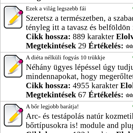
Ezek a világ legszebb fái
Szeretsz a természetben, a szab
tényleg itt a tavasz és belföldön 
Cikk hossza:
889 karakter
Elol
Megtekintések
29
Értékelés:
A diéta nélküli fogyás 10 trükkje
Néhány ügyes lépéssel úgy tudj
mindennapokat, hogy megerőlteté
Cikk hossza:
4955 karakter
Elo
Megtekintések
67
Értékelés:
A bőr legjobb barátja!
Arc- és testápolás natúr kozme
bőrtípusokra is! module and plug