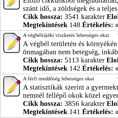
Előző cikkünkből megtudhattad, 
szánt idő, a zöldségek és a teljes 
Cikk hossza:
3541 karakter
Elo
Megtekintések
148
Értékelés:
A végbéltájéki viszketés lehetséges okai
A végbél területén és környékén
önmagában nem betegség, inkább 
Cikk hossza:
5113 karakter
Elo
Megtekintések
142
Értékelés:
A férfi meddőség lehetséges okai
A statisztikák szerint a gyermek
nemnél fellépő okok közel egyen
Cikk hossza:
3856 karakter
Elo
Megtekintések
141
Értékelés: