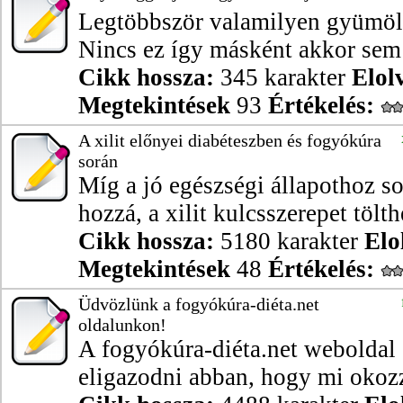
Legtöbbször valamilyen gyümölc
Nincs ez így másként akkor sem h
Cikk hossza:
345 karakter
Elol
Megtekintések
93
Értékelés:
A xilit előnyei diabéteszben és fogyókúra
során
Míg a jó egészségi állapothoz so
hozzá, a xilit kulcsszerepet tölthe
Cikk hossza:
5180 karakter
Elo
Megtekintések
48
Értékelés:
Üdvözlünk a fogyókúra-diéta.net
oldalunkon!
A fogyókúra-diéta.net weboldal 
eligazodni abban, hogy mi okozza