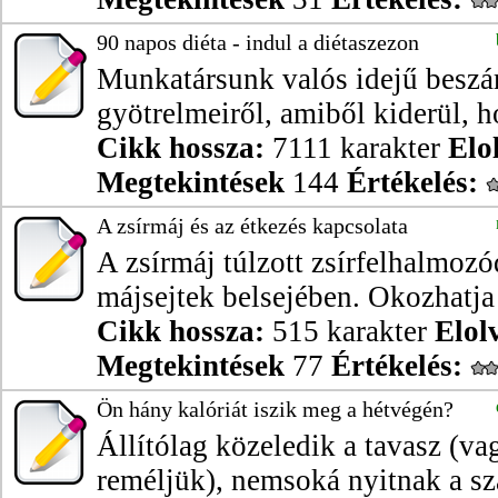
90 napos diéta - indul a diétaszezon
Munkatársunk valós idejű beszá
gyötrelmeiről, amiből kiderül, h
Cikk hossza:
7111 karakter
Elo
Megtekintések
144
Értékelés:
A zsírmáj és az étkezés kapcsolata
A zsírmáj túlzott zsírfelhalmozó
májsejtek belsejében. Okozhatja 
Cikk hossza:
515 karakter
Elol
Megtekintések
77
Értékelés:
Ön hány kalóriát iszik meg a hétvégén?
Állítólag közeledik a tavasz (v
reméljük), nemsoká nyitnak a sza