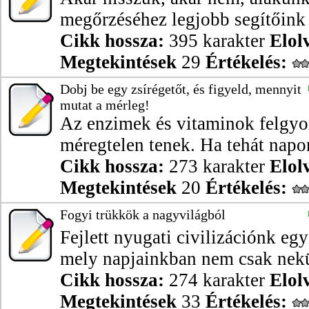
megőrzéséhez legjobb segítőink 
Cikk hossza:
395 karakter
Elol
Megtekintések
29
Értékelés:
Dobj be egy zsírégetőt, és figyeld, mennyit
mutat a mérleg!
Az enzimek és vitaminok felgyor
méregtelen tenek. Ha tehát napon
Cikk hossza:
273 karakter
Elol
Megtekintések
20
Értékelés:
Fogyi trükkök a nagyvilágból
Fejlett nyugati civilizációnk eg
mely napjainkban nem csak nekü
Cikk hossza:
274 karakter
Elol
Megtekintések
33
Értékelés: