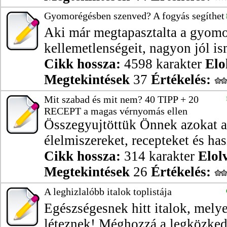
Gyomorégésben szenved? A fogyás segíthet
Aki már megtapasztalta a gyomo
kellemetlenségeit, nagyon jól ism
Cikk hossza:
4598 karakter
Elo
Megtekintések
37
Értékelés:
Mit szabad és mit nem? 40 TIPP + 20
RECEPT a magas vérnyomás ellen
Összegyujtöttük Önnek azokat a
élelmiszereket, recepteket és has
Cikk hossza:
314 karakter
Elol
Megtekintések
26
Értékelés:
A leghizlalóbb italok toplistája
Egészségesnek hitt italok, mely
léteznek! Méghozzá a legközkedv