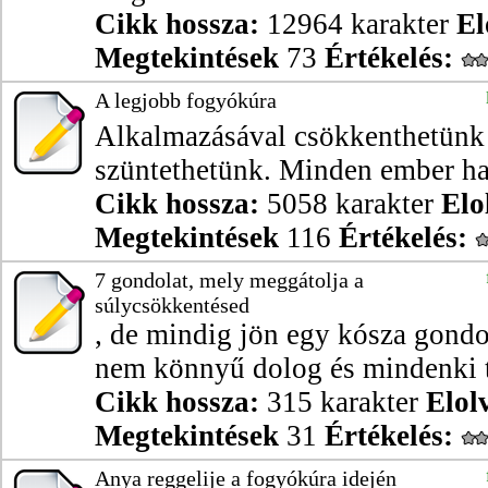
Cikk hossza:
12964 karakter
El
Megtekintések
73
Értékelés:
A legjobb fogyókúra
Alkalmazásával csökkenthetünk 
szüntethetünk. Minden ember haj
Cikk hossza:
5058 karakter
Elo
Megtekintések
116
Értékelés:
7 gondolat, mely meggátolja a
súlycsökkentésed
, de mindig jön egy kósza gond
nem könnyű dolog és mindenki tu
Cikk hossza:
315 karakter
Elol
Megtekintések
31
Értékelés:
Anya reggelije a fogyókúra idején