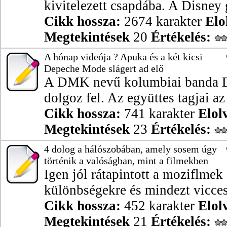
kivitelezett csapdába. A Disney 
Cikk hossza:
2674 karakter
Elo
Megtekintések
20
Értékelés:
A hónap videója ? Apuka és a két kicsi
Depeche Mode slágert ad elő
A DMK nevű kolumbiai banda 
dolgoz fel. Az együttes tagjai az 
Cikk hossza:
741 karakter
Elol
Megtekintések
23
Értékelés:
4 dolog a hálószobában, amely sosem úgy
történik a valóságban, mint a filmekben
Igen jól rátapintott a moziflmek
különbségekre és mindezt viccese
Cikk hossza:
452 karakter
Elol
Megtekintések
21
Értékelés: