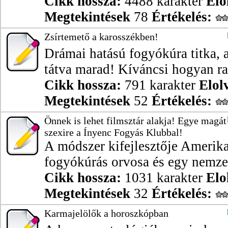
Cikk hossza:
4488 karakter
Elo
Megtekintések
78
Értékelés:
Zsírtemető a karosszékben!
Drámai hatású fogyókúra titka, 
tátva marad! Kíváncsi hogyan rab
Cikk hossza:
791 karakter
Elol
Megtekintések
52
Értékelés:
Önnek is lehet filmsztár alakja! Egye magát
szexire a Ínyenc Fogyás Klubbal!
A módszer kifejlesztője Amerika
fogyókúrás orvosa és egy nemzet
Cikk hossza:
1031 karakter
Elo
Megtekintések
32
Értékelés:
Karmajelölők a horoszkópban