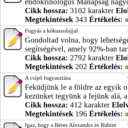
endokrinológus Manapság nagyon
Cikk hossza:
3102 karakter
Elo
Megtekintések
343
Értékelés:
Fogyás a kókuszolajjal
Gondoltad volna, hogy lehetség
segítségével, amely 92%-ban tart
Cikk hossza:
2792 karakter
Elo
Megtekintések
202
Értékelés:
A csípő fogyasztása
Feküdjünk le a földre az egyik o
kezünket tegyünk a fejünk alá, a
Cikk hossza:
412 karakter
Elol
Megtekintések
196
Értékelés:
Igaz, hogy a Béres Alexandra és Rubint