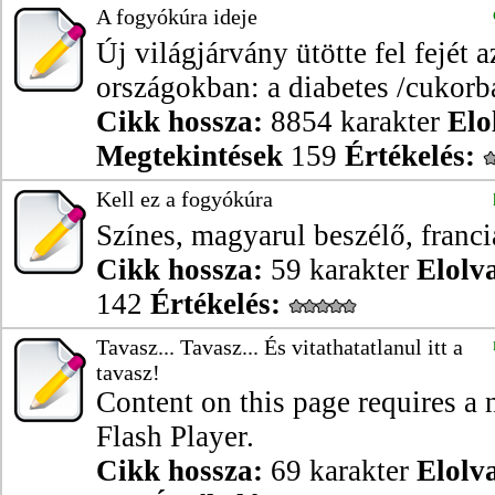
A fogyókúra ideje
Új világjárvány ütötte fel fejét az
országokban: a diabetes /cukorbaj
Cikk hossza:
8854 karakter
Elo
Megtekintések
159
Értékelés:
Kell ez a fogyókúra
Színes, magyarul beszélő, franci
Cikk hossza:
59 karakter
Elolv
142
Értékelés:
Tavasz... Tavasz... És vitathatatlanul itt a
tavasz!
Content on this page requires a
Flash Player.
Cikk hossza:
69 karakter
Elolv