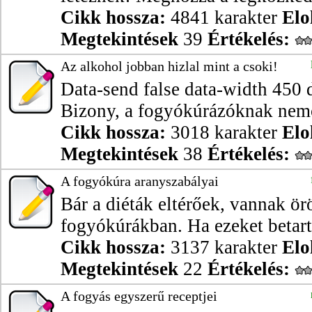
Cikk hossza:
4841 karakter
Elo
Megtekintések
39
Értékelés:
Az alkohol jobban hizlal mint a csoki!
Data-send false data-width 450 
Bizony, a fogyókúrázóknak nemc
Cikk hossza:
3018 karakter
Elo
Megtekintések
38
Értékelés:
A fogyókúra aranyszabályai
Bár a diéták eltérőek, vannak ö
fogyókúrákban. Ha ezeket betarto
Cikk hossza:
3137 karakter
Elo
Megtekintések
22
Értékelés:
A fogyás egyszerű receptjei