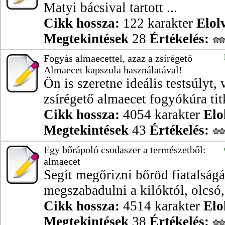
Matyi bácsival tartott ...
Cikk hossza:
122 karakter
Elol
Megtekintések
28
Értékelés:
Fogyás almaecettel, azaz a zsírégető
Almaecet kapszula használatával!
Ön is szeretne ideális testsúlyt,
zsírégető almaecet fogyókúra titk
Cikk hossza:
4054 karakter
Elo
Megtekintések
43
Értékelés:
Egy bőrápoló csodaszer a természetből:
almaecet
Segít megőrizni bőröd fiatalságát
megszabadulni a kilóktól, olcsó, 
Cikk hossza:
4514 karakter
Elo
Megtekintések
38
Értékelés: