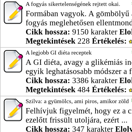
A fogyás sikertelenségének rejtett okai.
Formában vagyok. A gömbölyű 
fogyás meglehetősen ellentmondá
Cikk hossza:
9150 karakter
Elo
Megtekintések
228
Értékelés:
A legjobb GI diéta receptek
A GI diéta, avagy a glikémiás i
egyik leghatásosabb módszer a f
Cikk hossza:
3386 karakter
Elo
Megtekintések
484
Értékelés:
Szilva: a gyümölcs, ami piros, amikor zöld
Felhívjuk figyelmét, hogy ez a 
ezelőtt frissült utoljára, ezért ...
Cikk hossza:
347 karakter
Elol