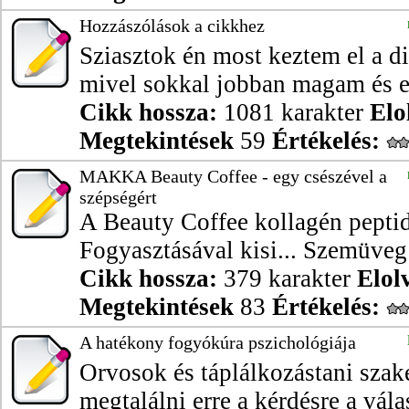
Hozzászólások a cikkhez
Sziasztok én most keztem el a di
mivel sokkal jobban magam és en
Cikk hossza:
1081 karakter
Elo
Megtekintések
59
Értékelés:
MAKKA Beauty Coffee - egy csészével a
szépségért
A Beauty Coffee kollagén peptid
Fogyasztásával kisi... Szemüveg 
Cikk hossza:
379 karakter
Elol
Megtekintések
83
Értékelés:
A hatékony fogyókúra pszichológiája
Orvosok és táplálkozástani szak
megtalálni erre a kérdésre a vála