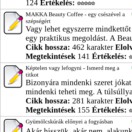
124
Értékelés:
MAKKA Beauty Coffee - egy csészével a
szépségért
Vagy lehet egyszerre mindkettőt
egy praktikus megoldást. A Beau
Cikk hossza:
462 karakter
Elol
Megtekintések
141
Értékelés:
Képtelen vagy lefogyni - Ismerd meg a
titkot
Bizonyára mindenki szeret jóka
mindenki teheti meg. A túlsúllya
Cikk hossza:
281 karakter
Elol
Megtekintések
155
Értékelés:
Gyümölcskúrák előnyei a fogyásban
Akár hisszük, akár nem, alakun