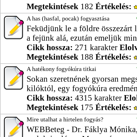
Megtekintések
182
Értékelés:
A has (hasfal, pocak) fogyasztása
Feküdjünk le a földre összezárt
a fejünk alá, ezután emeljük mind
Cikk hossza:
271 karakter
Elol
Megtekintések
188
Értékelés:
A hatékony fogyókúra titkai
Sokan szeretnének gyorsan megs
kilóktól, egy fogyókúra eredmén
Cikk hossza:
4315 karakter
Elo
Megtekintések
175
Értékelés:
Mire utalhat a hirtelen fogyás?
WEBBeteg - Dr. Fáklya Mónika