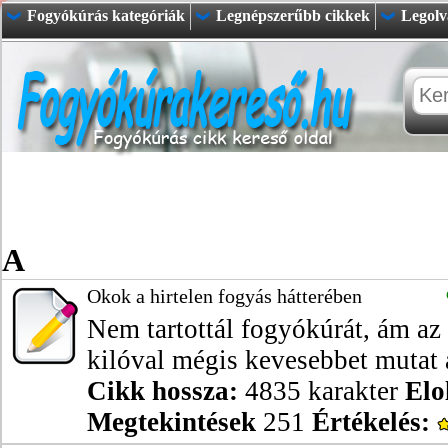
Fogyókúrás kategóriák
Legnépszerűbb cikkek
Legolv
A
Okok a hirtelen fogyás hátterében
Nem tartottál fogyókúrát, ám az
kilóval mégis kevesebbet mutat a
Cikk hossza:
4835 karakter
Elo
Megtekintések
251
Értékelés: