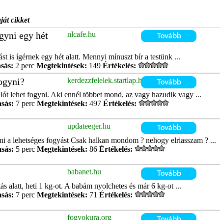
ját cikket
gyni egy hét
nlcafe.hu
 is ígérnek egy hét alatt. Mennyi mínuszt bír a testünk ...
sás:
2 perc
Megtekintések:
149
Értékelés:
fogyni?
kerdezzfelelek.startlap.hu
lót lehet fogyni. Aki ennél többet mond, az vagy hazudik vagy ...
asás:
7 perc
Megtekintések:
497
Értékelés:
updateeger.hu
rni a lehetséges fogyást Csak halkan mondom ? nehogy elriasszam ? ...
asás:
5 perc
Megtekintések:
86
Értékelés:
babanet.hu
s alatt, heti 1 kg-ot. A babám nyolchetes és már 6 kg-ot ...
asás:
7 perc
Megtekintések:
71
Értékelés:
fogyokura.org