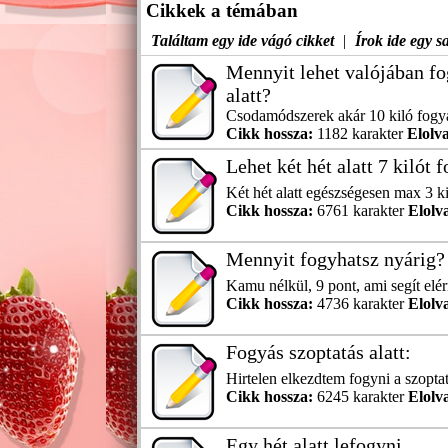
Cikkek a témában
Találtam egy ide vágó cikket
|
Írok ide egy sa
Mennyit lehet valójában fo
alatt?
Csodamódszerek akár 10 kiló fogyást
Cikk hossza:
1182 karakter
Elolva
Lehet két hét alatt 7 kilót 
Két hét alatt egészségesen max 3 ki
Cikk hossza:
6761 karakter
Elolv
Mennyit fogyhatsz nyárig?
Kamu nélkül, 9 pont, ami segít elé
Cikk hossza:
4736 karakter
Elolv
Fogyás szoptatás alatt:
Hirtelen elkezdtem fogyni a szoptatá
Cikk hossza:
6245 karakter
Elolv
Egy hét alatt lefogyni...