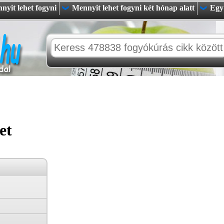
nnyit lehet fogyni
Mennyit lehet fogyni két hónap alatt
Egy 
et