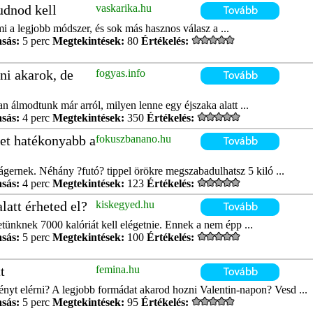
udnod kell
vaskarika.hu
mi a legjobb módszer, és sok más hasznos válasz a ...
asás:
5 perc
Megtekintések:
80
Értékelés:
ni akarok, de
fogyas.info
 álmodtunk már arról, milyen lenne egy éjszaka alatt ...
asás:
4 perc
Megtekintések:
350
Értékelés:
het hatékonyabb a
fokuszbanano.hu
ágernek. Néhány ?futó? tippel örökre megszabadulhatsz 5 kiló ...
asás:
4 perc
Megtekintések:
123
Értékelés:
latt érheted el?
kiskegyed.hu
ünknek 7000 kalóriát kell elégetnie. Ennek a nem épp ...
asás:
5 perc
Megtekintések:
100
Értékelés:
t
femina.hu
nyt elérni? A legjobb formádat akarod hozni Valentin-napon? Vesd ...
asás:
5 perc
Megtekintések:
95
Értékelés: