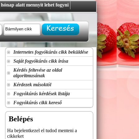
hónap alatt mennyit lehet fogyni
Internetes fogyókúrás cikk beküldése
Saját fogyókúrás cikk írása
Kérdés feltevése az oldal
algoritmusának
Kérdezek másoktól
Fogyókúrás kérdések listája
Fogyókúrás cikk kereső
Belépés
Ha bejelentkezel el tudod menteni a
cikkeket