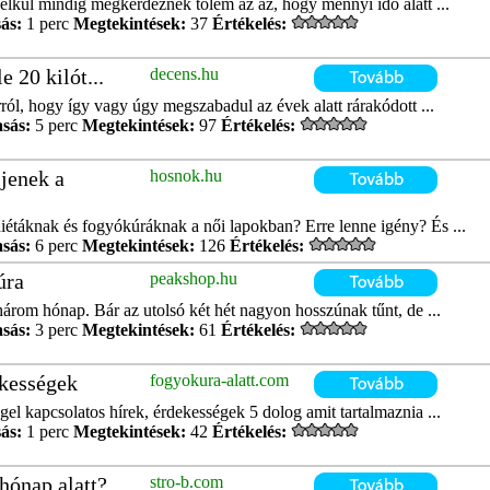
nélkül mindig megkérdeznek tőlem az az, hogy mennyi idő alatt ...
ás:
1 perc
Megtekintések:
37
Értékelés:
 20 kilót...
decens.hu
ól, hogy így vagy úgy megszabadul az évek alatt rárakódott ...
asás:
5 perc
Megtekintések:
97
Értékelés:
ljenek a
hosnok.hu
diétáknak és fogyókúráknak a női lapokban? Erre lenne igény? És ...
asás:
6 perc
Megtekintések:
126
Értékelés:
úra
peakshop.hu
három hónap. Bár az utolsó két hét nagyon hosszúnak tűnt, de ...
asás:
3 perc
Megtekintések:
61
Értékelés:
ekességek
fogyokura-alatt.com
el kapcsolatos hírek, érdekességek 5 dolog amit tartalmaznia ...
ás:
1 perc
Megtekintések:
42
Értékelés:
hónap alatt?
stro-b.com