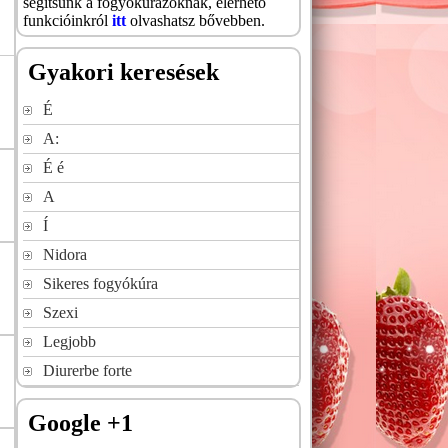
segítsünk a fogyókúrázóknak, elérhető
funkcióinkról
itt
olvashatsz bővebben.
Gyakori keresések
É
A:
É é
A
Í
Nidora
Sikeres fogyókúra
Szexi
Legjobb
Diurerbe forte
Google +1