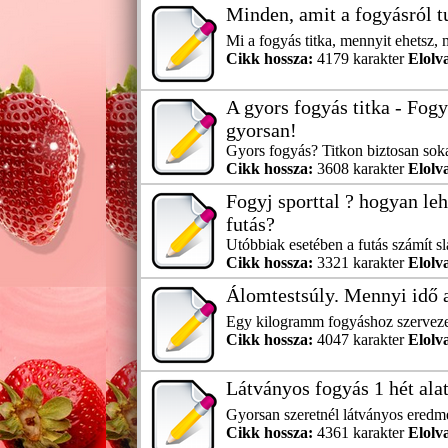
Minden, amit a fogyásról t
Mi a fogyás titka, mennyit ehetsz, 
Cikk hossza:
4179 karakter
Elolv
A gyors fogyás titka - Fogy
gyorsan!
Gyors fogyás? Titkon biztosan sokan
Cikk hossza:
3608 karakter
Elolv
Fogyj sporttal ? hogyan le
futás?
Utóbbiak esetében a futás számít sl
Cikk hossza:
3321 karakter
Elolv
Álomtestsúly. Mennyi idő a
Egy kilogramm fogyáshoz szervezet
Cikk hossza:
4047 karakter
Elolv
Látványos fogyás 1 hét alat
Gyorsan szeretnél látványos eredmé
Cikk hossza:
4361 karakter
Elolv