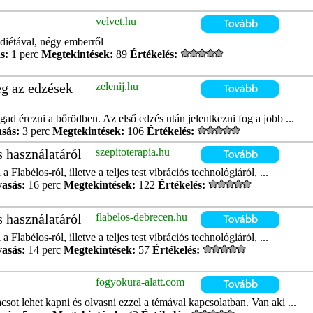
velvet.hu
ódiétával, négy emberről
s:
1 perc
Megtekintések:
89
Értékelés:
eg az edzések
zelenij.hu
ad érezni a bőrödben. Az első edzés után jelentkezni fog a jobb ...
asás:
3 perc
Megtekintések:
106
Értékelés:
s használatáról
szepitoterapia.hu
 Flabélos-ról, illetve a teljes test vibrációs technológiáról, ...
vasás:
16 perc
Megtekintések:
122
Értékelés:
s használatáról
flabelos-debrecen.hu
 Flabélos-ról, illetve a teljes test vibrációs technológiáról, ...
vasás:
14 perc
Megtekintések:
57
Értékelés:
fogyokura-alatt.com
ot lehet kapni és olvasni ezzel a témával kapcsolatban. Van aki ...