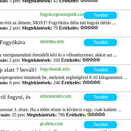
asás:
5 perc
Megtekintések:
43
Értékelés:
fogyas.egeszsegunk.com
m érni az álmom, MOST! Fogyókúra diéta tuti fogyás diétás ...
asás:
2 perc
Megtekintések:
79
Értékelés:
. Fogyókúra
dietetika.info
energiatartalmú étrendről kéri ki a véleményemet, akkor azt ...
sás:
2 perc
Megtekintések:
169
Értékelés:
 alatt ? bevált!
fogyokurak.info
aprogramot mutatunk be, melynek segítségével 8-10 kilogrammot ...
asás:
6 perc
Megtekintések:
246
Értékelés:
ól fogyni, és
edzesmester.com
ozat 3. része. Ha a többi részre is kíváncsi vagy, csak kattints ...
vasás:
35 perc
Megtekintések:
786
Értékelés:
gi-dieta.com