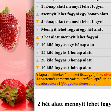
1 hónap alatt mennyit lehet fogyni
Mennyit lehet fogyni egy hónap alatt
4 hónap alatt mennyit lehet fogyni
Mennyit lehet fogyni egy hét alatt
3 hét alatt mennyit lehet fogyni
10 kiló fogyás egy hónap alatt
15 kiló fogyás 1 hónap alatt
20 kiló fogyás 3 hónap alatt
10 kiló fogyás 1 hónap alatt
A lapra a cikkeket / linkeket összegyűjtötte:
olv
Ha szeretnél kérdezni valamit erről a lapról írj ne
olvadoscukor91@fogyokurakereso.hu
2 hét alatt mennyit lehet fog