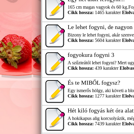
165 cm magas vagyok és 60 kg.Fogy
Cikk hossza:
1465 karakter
Elolv
Le lehet fogyni, de nagyon 
Bizony le lehet fogyni, akár szenv
Cikk hossza:
5604 karakter
Elolv
fogyokura fogyni 3
A szűzteától lehet fogyni? Mert ugy
Cikk hossza:
439 karakter
Elolvas
És te MIBŐL fogysz?
Egy ismerős hölgy, aki követi a b
Cikk hossza:
1277 karakter
Elolv
Hét kiló fogyás két óra alatt
A hokikapus alig korcsolyázik, még
Cikk hossza:
7439 karakter
Elolv