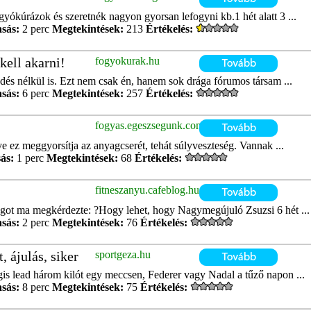
ókúrázok és szeretnék nagyon gyorsan lefogyni kb.1 hét alatt 3 ...
asás:
2 perc
Megtekintések:
213
Értékelés:
kell akarni!
fogyokurak.hu
edés nélkül is. Ezt nem csak én, hanem sok drága fórumos társam ...
asás:
6 perc
Megtekintések:
257
Értékelés:
fogyas.egeszsegunk.com
e ez meggyorsítja az anyagcserét, tehát súlyveszteség. Vannak ...
ás:
1 perc
Megtekintések:
68
Értékelés:
fitneszanyu.cafeblog.hu
logot ma megkérdezte: ?Hogy lehet, hogy Nagymegújuló Zsuzsi 6 hét ...
asás:
2 perc
Megtekintések:
76
Értékelés:
, ájulás, siker
sportgeza.hu
is lead három kilót egy meccsen, Federer vagy Nadal a tűző napon ...
asás:
8 perc
Megtekintések:
75
Értékelés: