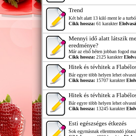
Trend
Két hét alatt 13 kiló ment le a turb
Cikk hossza:
61 karakter
Elolvasá
Mennyi idő alatt látszik m
eredménye?
Már az első héten jobban fogod mag
Cikk hossza:
2125 karakter
Elolv
Hitek és tévhitek a Flabélo
Bár egyre több helyen lehet olvasni a
Cikk hossza:
15707 karakter
Elol
Hitek és tévhitek a Flabélo
Bár egyre több helyen lehet olvasni a
Cikk hossza:
13245 karakter
Elol
Esti egészséges étkezés
Sok egymásnak ellentmondó jótanács