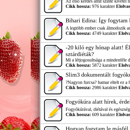
Az első kérdés amit szinte kivétel 
Cikk hossza:
976 karakter
Elolvas
Bihari Edina: Így fogytam le
A legtöbb ember csak álmodozik arr
Cikk hossza:
4749 karakter
Elolv
-20 kiló egy hónap alatt! É
sztárdiéták?
Mi a létjogosultsága a mindenféle 
Cikk hossza:
5872 karakter
Elolv
Slim3 dokumentált fogyók
?Nagyon furcsa? hamar eltelt ez a 
Cikk hossza:
2986 karakter
Elolv
Fogyókúra alatt hírek, érd
Fogyókúrával, diétával és egészségg
Cikk hossza:
609 karakter
Elolvas
Hogyan fogytam le másfél 