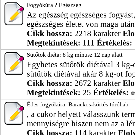
Fogyókúra ? Egészség
Az egészség egészséges fogyást
egészséges életet von maga után
Cikk hossza:
2218 karakter
Elo
Megtekintések:
111
Értékelés:
Sütőtök diéta: 8 kg mínusz 12 nap alatt
Egyhetes sütőtök diétával 3 kg-o
sütűtök diétával akár 8 kg-ot fo
Cikk hossza:
2672 karakter
Elo
Megtekintések:
25
Értékelés:
Édes fogyókúra: Barackos-körtés túróhab
, a cukor helyett válasszunk term
mennyiségre hiszen nem az a lén
Cikk hossza:
114 karakter
Elol