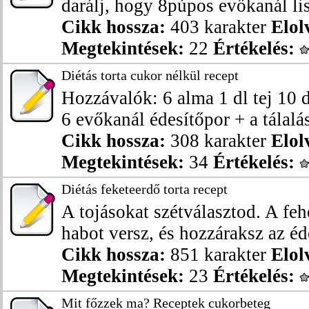
darálj, hogy 8púpos evőkanál lis
Cikk hossza:
403 karakter
Elol
Megtekintések:
22
Értékelés:
Diétás torta cukor nélkül recept
Hozzávalók: 6 alma 1 dl tej 10 
6 evőkanál édesítőpor + a tálalás
Cikk hossza:
308 karakter
Elol
Megtekintések:
34
Értékelés:
Diétás feketeerdő torta recept
A tojásokat szétválasztod. A f
habot versz, és hozzáraksz az éde
Cikk hossza:
851 karakter
Elol
Megtekintések:
23
Értékelés:
Mit főzzek ma? Receptek cukorbeteg