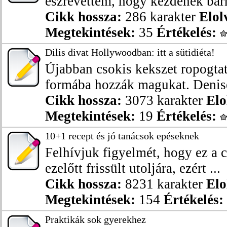
észrevettem, hogy kezdenek barn
Cikk hossza:
286 karakter
Elol
Megtekintések:
35
Értékelés:
Dilis divat Hollywoodban: itt a sütidiéta!
Újabban csokis kekszet ropogtat
formába hozzák magukat. Denise
Cikk hossza:
3073 karakter
Elo
Megtekintések:
19
Értékelés:
10+1 recept és jó tanácsok epéseknek
Felhívjuk figyelmét, hogy ez a 
ezelőtt frissült utoljára, ezért ...
Cikk hossza:
8231 karakter
Elo
Megtekintések:
154
Értékelés:
Praktikák sok gyerekhez