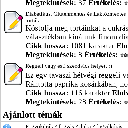
Megtekintések:
37
Értékelés:
Diabetikus, Gluténmentes és Laktózmentes
torták
Kóstolja meg tortáinkat a cukr
választékban kínálunk finom diab
Cikk hossza:
1081 karakter
Elo
Megtekintések:
8
Értékelés:
Reggeli vagy esti szendvics helyett :)
Ez egy tavaszi hétvégi reggeli 
Rántotta paprika kosárkában, hoz
Cikk hossza:
116 karakter
Elol
Megtekintések:
28
Értékelés:
Ajánlott témák
Fogyókúrák ? fogyás ? diéta ? fogyókúrás