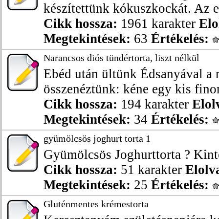
készítettünk kókuszkockát. Az eg
Cikk hossza:
1961 karakter
Elo
Megtekintések:
63
Értékelés:
Narancsos diós tündértorta, liszt nélkül
Ebéd után ültünk Édsanyával a 
összenéztünk: kéne egy kis fino
Cikk hossza:
194 karakter
Elol
Megtekintések:
34
Értékelés:
gyümölcsös joghurt torta 1
Gyümölcsös Joghurttorta ? Kint
Cikk hossza:
51 karakter
Elolv
Megtekintések:
25
Értékelés:
Gluténmentes krémestorta