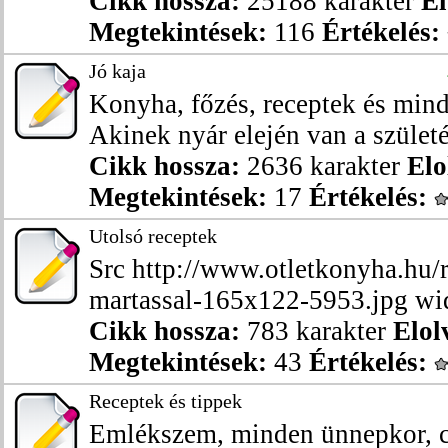
Cikk hossza:
25188 karakter
El
Megtekintések:
116
Értékelés:
Jó kaja
Konyha, főzés, receptek és min
Akinek nyár elején van a születés
Cikk hossza:
2636 karakter
Elo
Megtekintések:
17
Értékelés:
Utolsó receptek
Src http://www.otletkonyha.hu/r
martassal-165x122-5953.jpg widt
Cikk hossza:
783 karakter
Elol
Megtekintések:
43
Értékelés:
Receptek és tippek
Emlékszem, minden ünnepkor, cs