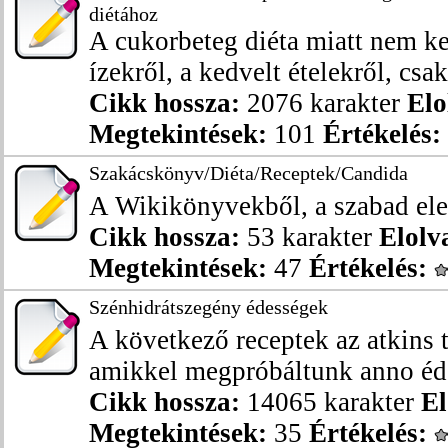
diétához
A cukorbeteg diéta miatt nem k
ízekről, a kedvelt ételekről, csak 
Cikk hossza:
2076 karakter
Elo
Megtekintések:
101
Értékelés:
Szakácskönyv/Diéta/Receptek/Candida
A Wikikönyvekből, a szabad ele
Cikk hossza:
53 karakter
Elolv
Megtekintések:
47
Értékelés:
Szénhidrátszegény édességek
A következő receptek az atkins t
amikkel megpróbáltunk anno éde
Cikk hossza:
14065 karakter
El
Megtekintések:
35
Értékelés: