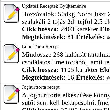
Update1 Receptek Gyűjteménye
Hozzávalók: 50dkg Norbi liszt
szalakáli 2 tojás 2dl tejföl 2.5 d
Cikk hossza:
2403 karakter
Elo
Megtekintések:
81
Értékelés:
Lime Torta Recept
Mindössze 268 kalóriát tartalmaz
csodálatos lime tortából, amit te
Cikk hossza:
1105 karakter
Elo
Megtekintések:
16
Értékelés:
Joghurttorta recept
A joghurttorta elkészítése könn
sütőt sem kell bekapcsolni. Íme,