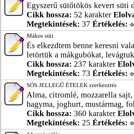
Egyszerű sütőtökös kevert süti d
Cikk hossza:
52 karakter
Elolv
Megtekintések:
37
Értékelés:
Mákos süti
És elkezdtem benne keresni vala
letörtük a mákgubókat, levágtuk 
Cikk hossza:
237 karakter
Elol
Megtekintések:
73
Értékelés:
SÓS JELLEGŰ ÉTELEK szerkesztés
Alma, citromlé, mozzarella sajt,
hagyma, joghurt, mustármag, fo
Cikk hossza:
360 karakter
Elol
Megtekintések:
25
Értékelés: