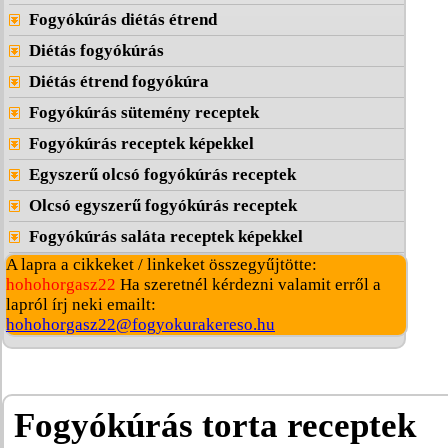
Fogyókúrás diétás étrend
Diétás fogyókúrás
Diétás étrend fogyókúra
Fogyókúrás sütemény receptek
Fogyókúrás receptek képekkel
Egyszerű olcsó fogyókúrás receptek
Olcsó egyszerű fogyókúrás receptek
Fogyókúrás saláta receptek képekkel
A lapra a cikkeket / linkeket összegyűjtötte:
hohohorgasz22
Ha szeretnél kérdezni valamit erről a
lapról írj neki emailt:
hohohorgasz22@fogyokurakereso.hu
Fogyókúrás torta receptek