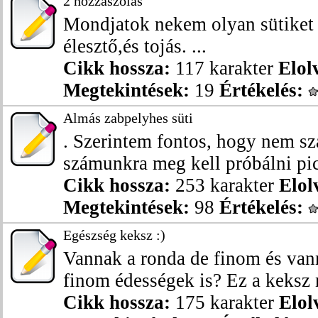
2 hozzászólás
Mondjatok nekem olyan sütiket
élesztő,és tojás. ...
Cikk hossza:
117 karakter
Elol
Megtekintések:
19
Értékelés:
Almás zabpelyhes süti
. Szerintem fontos, hogy nem s
számunkra meg kell próbálni picit
Cikk hossza:
253 karakter
Elol
Megtekintések:
98
Értékelés:
Egészség keksz :)
Vannak a ronda de finom és vann
finom édességek is? Ez a keksz 
Cikk hossza:
175 karakter
Elol