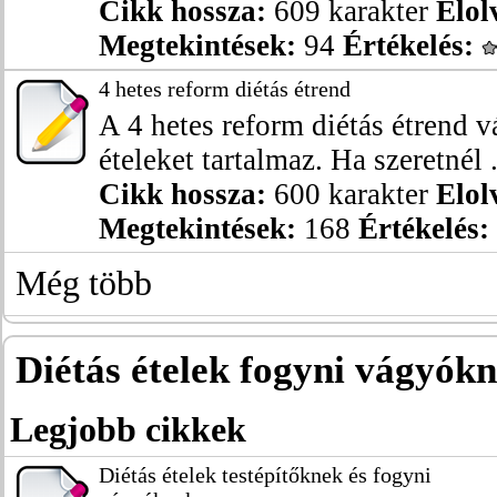
Cikk hossza:
609 karakter
Elol
Megtekintések:
94
Értékelés:
4 hetes reform diétás étrend
A 4 hetes reform diétás étrend v
ételeket tartalmaz. Ha szeretnél .
Cikk hossza:
600 karakter
Elol
Megtekintések:
168
Értékelés:
Még több
Diétás ételek fogyni vágyók
Legjobb cikkek
Diétás ételek testépítőknek és fogyni