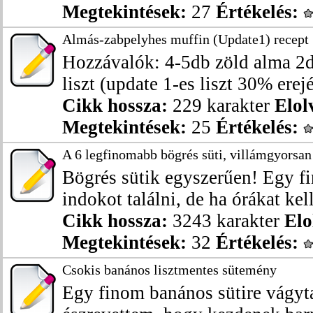
Megtekintések:
27
Értékelés:
Almás-zabpelyhes muffin (Update1) recept
Hozzávalók: 4-5db zöld alma 2d
liszt (update 1-es liszt 30% erejé
Cikk hossza:
229 karakter
Elol
Megtekintések:
25
Értékelés:
A 6 legfinomabb bögrés süti, villámgyorsan
Bögrés sütik egyszerűen! Egy f
indokot találni, de ha órákat kel
Cikk hossza:
3243 karakter
Elo
Megtekintések:
32
Értékelés:
Csokis banános lisztmentes sütemény
Egy finom banános sütire vágyt