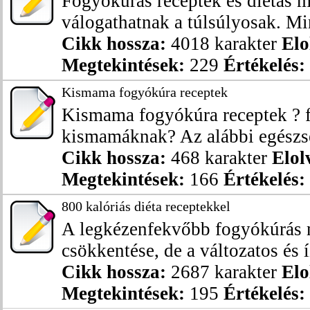
Fogyókúrás receptek és diétás 
válogathatnak a túlsúlyosak. Mi
Cikk hossza:
4018 karakter
Elo
Megtekintések:
229
Értékelés:
Kismama fogyókúra receptek
Kismama fogyókúra receptek ? 
kismamáknak? Az alábbi egészsége
Cikk hossza:
468 karakter
Elol
Megtekintések:
166
Értékelés:
800 kalóriás diéta receptekkel
A legkézenfekvőbb fogyókúrás m
csökkentése, de a változatos és íz
Cikk hossza:
2687 karakter
Elo
Megtekintések:
195
Értékelés: