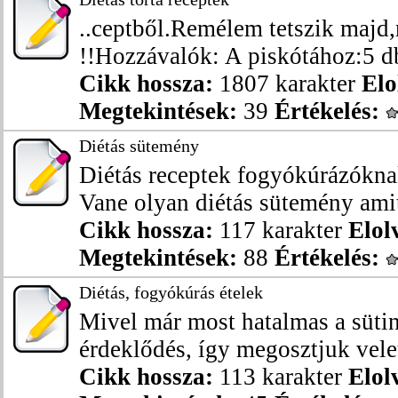
..ceptből.Remélem tetszik majd,
!!Hozzávalók: A piskótához:5 db.
Cikk hossza:
1807 karakter
Elo
Megtekintések:
39
Értékelés:
Diétás sütemény
Diétás receptek fogyókúrázókna
Vane olyan diétás sütemény amit
Cikk hossza:
117 karakter
Elol
Megtekintések:
88
Értékelés:
Diétás, fogyókúrás ételek
Mivel már most hatalmas a sütin
érdeklődés, így megosztjuk velet
Cikk hossza:
113 karakter
Elol