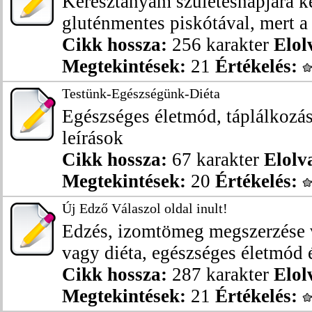
Keresztanyám születésnapjára kés
gluténmentes piskótával, mert a 
Cikk hossza:
256 karakter
Elol
Megtekintések:
21
Értékelés:
Testünk-Egészségünk-Diéta
Egészséges életmód, táplálkozás
leírások
Cikk hossza:
67 karakter
Elolv
Megtekintések:
20
Értékelés:
Új Edző Válaszol oldal inult!
Edzés, izomtömeg megszerzése v
vagy diéta, egészséges életmód é
Cikk hossza:
287 karakter
Elol
Megtekintések:
21
Értékelés: