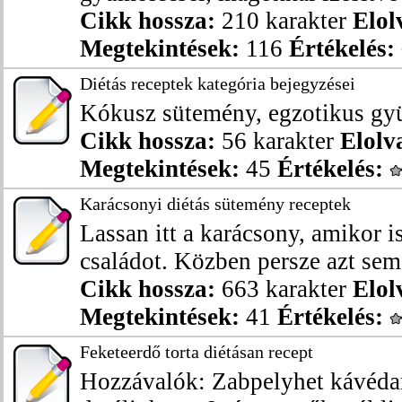
Cikk hossza:
210 karakter
Elol
Megtekintések:
116
Értékelés:
Diétás receptek kategória bejegyzései
Kókusz sütemény, egzotikus gy
Cikk hossza:
56 karakter
Elolv
Megtekintések:
45
Értékelés:
Karácsonyi diétás sütemény receptek
Lassan itt a karácsony, amikor 
családot. Közben persze azt sem 
Cikk hossza:
663 karakter
Elol
Megtekintések:
41
Értékelés:
Feketeerdő torta diétásan recept
Hozzávalók: Zabpelyhet kávédará