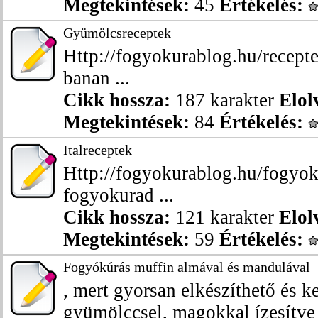
Megtekintések:
45
Értékelés:
Gyümölcsreceptek
Http://fogyokurablog.hu/recepte
banan ...
Cikk hossza:
187 karakter
Elol
Megtekintések:
84
Értékelés:
Italreceptek
Http://fogyokurablog.hu/fogyok
fogyokurad ...
Cikk hossza:
121 karakter
Elol
Megtekintések:
59
Értékelés:
Fogyókúrás muffin almával és mandulával
, mert gyorsan elkészíthető és k
gyümölccsel, magokkal ízesítve 