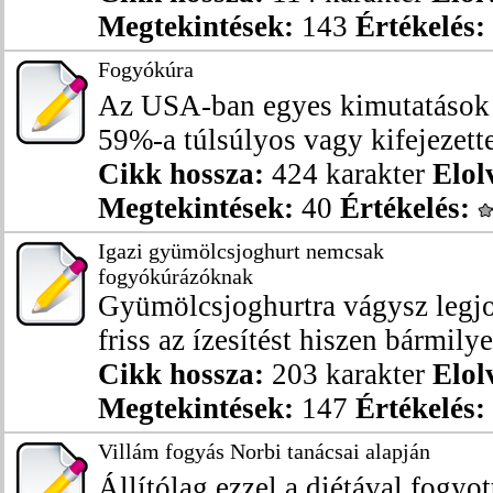
Megtekintések:
143
Értékelés:
Fogyókúra
Az USA-ban egyes kimutatások s
59%-a túlsúlyos vagy kifejezette
Cikk hossza:
424 karakter
Elol
Megtekintések:
40
Értékelés:
Igazi gyümölcsjoghurt nemcsak
fogyókúrázóknak
Gyümölcsjoghurtra vágysz legjo
friss az ízesítést hiszen bármilye
Cikk hossza:
203 karakter
Elol
Megtekintések:
147
Értékelés:
Villám fogyás Norbi tanácsai alapján
Állítólag ezzel a diétával fogyo