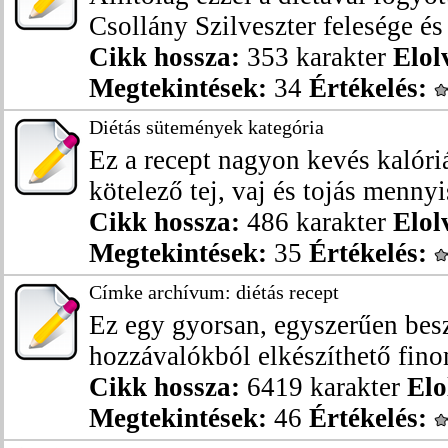
Csollány Szilveszter felesége és
Cikk hossza:
353 karakter
Elol
Megtekintések:
34
Értékelés:
Diétás sütemények kategória
Ez a recept nagyon kevés kalóriá
kötelező tej, vaj és tojás mennyis
Cikk hossza:
486 karakter
Elol
Megtekintések:
35
Értékelés:
Címke archívum: diétás recept
Ez egy gyorsan, egyszerűen besz
hozzávalókból elkészíthető finom
Cikk hossza:
6419 karakter
Elo
Megtekintések:
46
Értékelés: