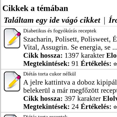
Cikkek a témában
Találtam egy ide vágó cikket
|
Ír
Diabetikus és fogyókúrás receptek
Szacharin, Polisett, Polisweet, 
Vital, Assugrin. Se energia, se ..
Cikk hossza:
1397 karakter
Elo
Megtekintések:
91
Értékelés:
Diétás torta cukor nélkül
A jelre kattintva a doboz kipipá
belekerül a már megfőzött recept
Cikk hossza:
397 karakter
Elol
Megtekintések:
24
Értékelés:
Diétás torta receptek