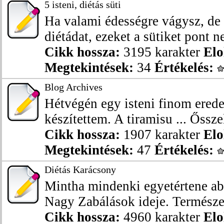
5 isteni, diétás süti
Ha valami édességre vágysz, de
diétádat, ezeket a sütiket pont ne
Cikk hossza:
3195 karakter
Elo
Megtekintések:
34
Értékelés:
Blog Archives
Hétvégén egy isteni finom eredet
készítettem. A tiramisu ... Ősszel,
Cikk hossza:
1907 karakter
Elo
Megtekintések:
47
Értékelés:
Diétás Karácsony
Mintha mindenki egyetértene ab
Nagy Zabálások ideje. Természet
Cikk hossza:
4960 karakter
Elo