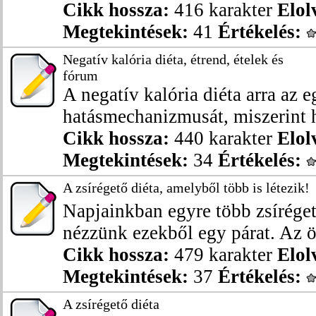
Cikk hossza:
416 karakter
Elol
Megtekintések:
41
Értékelés:
Negatív kalória diéta, étrend, ételek és
fórum
A negatív kalória diéta arra az e
hatásmechanizmusát, miszerint h
Cikk hossza:
440 karakter
Elol
Megtekintések:
34
Értékelés:
A zsírégető diéta, amelyből több is létezik!
Napjainkban egyre több zsíréget
nézzünk ezekből egy párat. Az ös
Cikk hossza:
479 karakter
Elol
Megtekintések:
37
Értékelés:
A zsírégető diéta