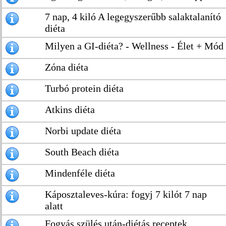
7 nap, 4 kiló A legegyszerűbb salaktalanító
diéta
Milyen a GI-diéta? - Wellness - Élet + Mód
Zóna diéta
Turbó protein diéta
Atkins diéta
Norbi update diéta
South Beach diéta
Mindenféle diéta
Káposztaleves-kúra: fogyj 7 kilót 7 nap
alatt
Fogyás szülés után-diétás receptek