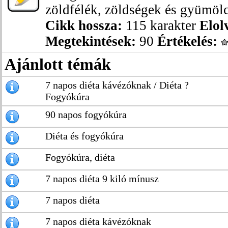
zöldfélék, zöldségek és gyümölc
Cikk hossza:
115 karakter
Elol
Megtekintések:
90
Értékelés:
Ajánlott témák
7 napos diéta kávézóknak / Diéta ?
Fogyókúra
90 napos fogyókúra
Diéta és fogyókúra
Fogyókúra, diéta
7 napos diéta 9 kiló mínusz
7 napos diéta
7 napos diéta kávézóknak