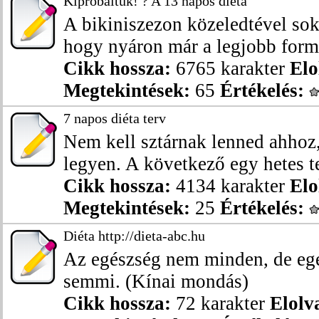
Kipróbáltuk! ? A 13 napos diéta
A bikiniszezon közeledtével sok
hogy nyáron már a legjobb form
Cikk hossza:
6765 karakter
Elo
Megtekintések:
65
Értékelés:
7 napos diéta terv
Nem kell sztárnak lenned ahhoz
legyen. A következő egy hetes te
Cikk hossza:
4134 karakter
Elo
Megtekintések:
25
Értékelés:
Diéta http://dieta-abc.hu
Az egészség nem minden, de eg
semmi. (Kínai mondás)
Cikk hossza:
72 karakter
Elolv