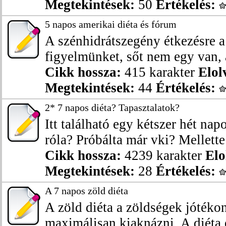
Megtekintések:
50
Értékelés:
5 napos amerikai diéta és fórum
A szénhidrátszegény étkezésre a 
figyelmünket, sőt nem egy van, 
Cikk hossza:
415 karakter
Elol
Megtekintések:
44
Értékelés:
2* 7 napos diéta? Tapasztalatok?
Itt található egy kétszer hét na
róla? Próbálta már vki? Mellette 
Cikk hossza:
4239 karakter
Elo
Megtekintések:
28
Értékelés:
A 7 napos zöld diéta
A zöld diéta a zöldségek jótékon
maximálisan kiaknázni. A diéta e