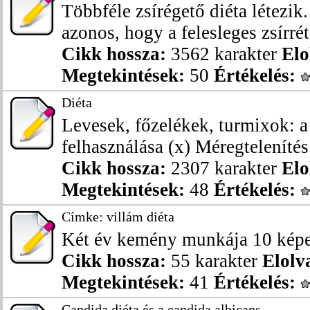
Többféle zsírégető diéta létezi
azonos, hogy a felesleges zsírréte
Cikk hossza:
3562 karakter
Elo
Megtekintések:
50
Értékelés:
Diéta
Levesek, főzelékek, turmixok: a
felhasználása (x) Méregtelenítés
Cikk hossza:
2307 karakter
Elo
Megtekintések:
48
Értékelés:
Címke: villám diéta
Két év kemény munkája 10 képen
Cikk hossza:
55 karakter
Elolv
Megtekintések:
41
Értékelés:
Candida diéta és a candida albicans