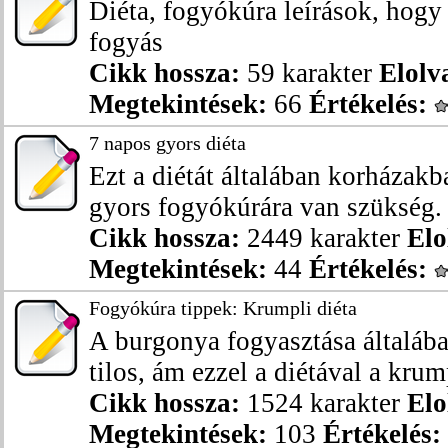
Diéta, fogyókúra leírások, hog
fogyás
Cikk hossza:
59 karakter
Elolv
Megtekintések:
66
Értékelés:
7 napos gyors diéta
Ezt a diétát általában korházak
gyors fogyókúrára van szükség. M
Cikk hossza:
2449 karakter
Elo
Megtekintések:
44
Értékelés:
Fogyókúra tippek: Krumpli diéta
A burgonya fogyasztása általáb
tilos, ám ezzel a diétával a krum
Cikk hossza:
1524 karakter
Elo
Megtekintések:
103
Értékelés: