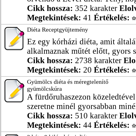
Cikk hossza:
352 karakter
Elol
Megtekintések:
41
Értékelés:
Diéta Receptgyüjtemény
Ez egy kórházi diéta, amit álta
alkalmaznak műtét előtt, gyors s
Cikk hossza:
2738 karakter
Elo
Megtekintések:
20
Értékelés:
Gyümölcs diéta és méregtelenítő
gyümölcskúra
A fürdőruhaszezon közeledtével
szeretne minél gyorsabban minél
Cikk hossza:
510 karakter
Elol
Megtekintések:
44
Értékelés: