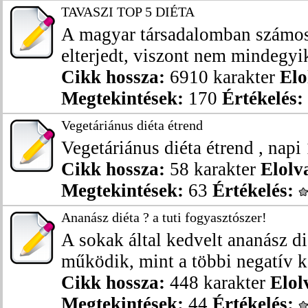
TAVASZI TOP 5 DIÉTA
A magyar társadalomban számos
elterjedt, viszont nem mindegyik
Cikk hossza:
6910 karakter
Elo
Megtekintések:
170
Értékelés:
Vegetáriánus diéta étrend
Vegetáriánus diéta étrend , napi
Cikk hossza:
58 karakter
Elolv
Megtekintések:
63
Értékelés:
Ananász diéta ? a tuti fogyasztószer!
A sokak által kedvelt ananász di
működik, mint a többi negatív ka
Cikk hossza:
448 karakter
Elol
Megtekintések:
44
Értékelés: