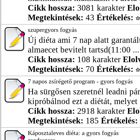
Cikk hossza:
3081 karakter
Elo
Megtekintések:
43
Értékelés:
szupergyors fogyás
Új diéta ami 7 nap alatt garantál
almaecet bevitelt tartsd(11:00 ...
Cikk hossza:
108 karakter
Elol
Megtekintések:
70
Értékelés:
7 napos zsírégető program - gyors fogyás
Ha sürgősen szeretnél leadni pár
kipróbálnod ezt a diétát, melyet 
Cikk hossza:
2918 karakter
Elo
Megtekintések:
185
Értékelés:
Káposztaleves diéta: a gyors fogyás