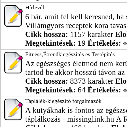
Hírlevél
6 bár, amit fel kell keresned, ha
Villámgyors receptek kora tavass
Cikk hossza:
1157 karakter
Elo
Megtekintések:
19
Értékelés:
Fitness,Étrendkiegészítés es Testépités
Az egészséges életmod nem ker
tartod be akkor hosszú távon az é
Cikk hossza:
8373 karakter
Elo
Megtekintések:
64
Értékelés:
Táplálék-kiegészítő forgalmazók
A kutyáknak is fontos az egészs
táplálkozás - missinglink.hu A R