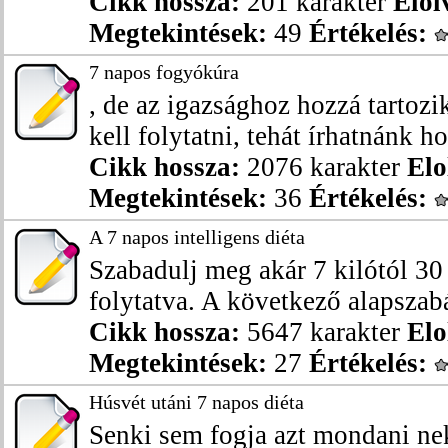
Cikk hossza:
201 karakter
Elol
Megtekintések:
49
Értékelés:
7 napos fogyókúra
, de az igazsághoz hozzá tartozi
kell folytatni, tehát írhatnánk ho
Cikk hossza:
2076 karakter
Elo
Megtekintések:
36
Értékelés:
A 7 napos intelligens diéta
Szabadulj meg akár 7 kilótól 30 
folytatva. A következő alapszabá
Cikk hossza:
5647 karakter
Elo
Megtekintések:
27
Értékelés:
Húsvét utáni 7 napos diéta
Senki sem fogja azt mondani ne