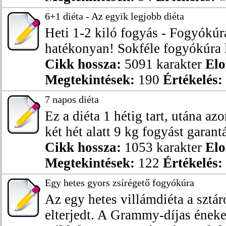
6+1 diéta - Az egyik legjobb diéta
Heti 1-2 kiló fogyás - Fogyókúr
hatékonyan! Sokféle fogyókúra lé
Cikk hossza:
5091 karakter
Elo
Megtekintések:
190
Értékelés:
7 napos diéta
Ez a diéta 1 hétig tart, utána az
két hét alatt 9 kg fogyást garantál
Cikk hossza:
1053 karakter
Elo
Megtekintések:
122
Értékelés:
Egy hetes gyors zsírégető fogyókúra
Az egy hetes villámdiéta a sztár
elterjedt. A Grammy-díjas énekes