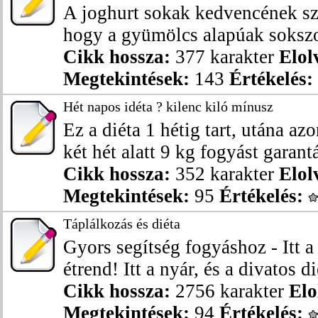
A joghurt sokak kedvencének szá
hogy a gyümölcs alapúak sokszor
Cikk hossza:
377 karakter
Elol
Megtekintések:
143
Értékelés:
Hét napos idéta ? kilenc kiló mínusz
Ez a diéta 1 hétig tart, utána az
két hét alatt 9 kg fogyást garantál
Cikk hossza:
352 karakter
Elol
Megtekintések:
95
Értékelés:
Táplálkozás és diéta
Gyors segítség fogyáshoz - Itt 
étrend! Itt a nyár, és a divatos di
Cikk hossza:
2756 karakter
Elo
Megtekintések:
94
Értékelés: