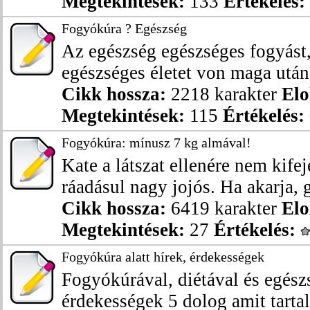
Megtekintések:
133
Értékelés:
Fogyókúra ? Egészség
Az egészség egészséges fogyást
egészséges életet von maga után
Cikk hossza:
2218 karakter
Elo
Megtekintések:
115
Értékelés:
Fogyókúra: mínusz 7 kg almával!
Kate a látszat ellenére nem kifej
ráadásul nagy jojós. Ha akarja, g
Cikk hossza:
6419 karakter
Elo
Megtekintések:
27
Értékelés:
Fogyókúra alatt hírek, érdekességek
Fogyókúrával, diétával és egész
érdekességek 5 dolog amit tartal