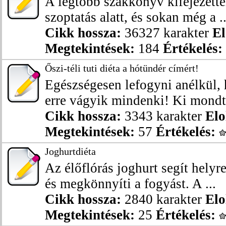
A legtöbb szakkönyv kifejezetten
szoptatás alatt, és sokan még a ..
Cikk hossza:
36327 karakter
El
Megtekintések:
184
Értékelés:
Őszi-téli tuti diéta a hótündér címért!
Egészségesen lefogyni anélkül,
erre vágyik mindenki! Ki mondta
Cikk hossza:
3343 karakter
Elo
Megtekintések:
57
Értékelés:
Joghurtdiéta
Az élőflórás joghurt segít helyre
és megkönnyíti a fogyást. A ...
Cikk hossza:
2840 karakter
Elo
Megtekintések:
25
Értékelés: