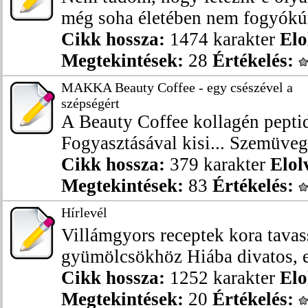
még soha életében nem fogyókúrá
Cikk hossza:
1474 karakter
Elo
Megtekintések:
28
Értékelés:
MAKKA Beauty Coffee - egy csészével a
szépségért
A Beauty Coffee kollagén peptid
Fogyasztásával kisi... Szemüveg 
Cikk hossza:
379 karakter
Elol
Megtekintések:
83
Értékelés:
Hírlevél
Villámgyors receptek kora tavas
gyümölcsökhöz Hiába divatos, ez
Cikk hossza:
1252 karakter
Elo
Megtekintések:
20
Értékelés: