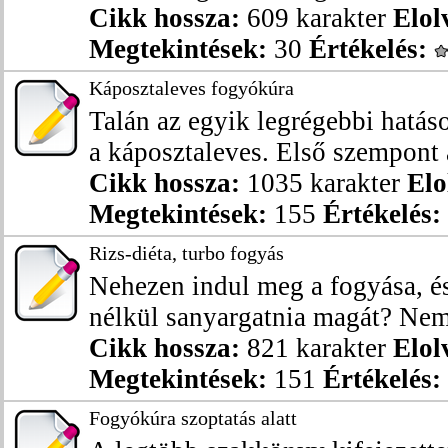
Cikk hossza:
609 karakter
Elol
Megtekintések:
30
Értékelés:
Káposztaleves fogyókúra
Talán az egyik legrégebbi hatás
a káposztaleves. Első szempont a
Cikk hossza:
1035 karakter
Elo
Megtekintések:
155
Értékelés:
Rizs-diéta, turbo fogyás
Nehezen indul meg a fogyása, é
nélkül sanyargatnia magát? Nem b
Cikk hossza:
821 karakter
Elol
Megtekintések:
151
Értékelés:
Fogyókúra szoptatás alatt