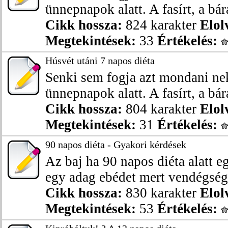
ünnepnapok alatt. A fasírt, a bárá
Cikk hossza:
824 karakter
Elol
Megtekintések:
33
Értékelés:
Húsvét utáni 7 napos diéta
Senki sem fogja azt mondani ne
ünnepnapok alatt. A fasírt, a bárá
Cikk hossza:
804 karakter
Elol
Megtekintések:
31
Értékelés:
90 napos diéta - Gyakori kérdések
Az baj ha 90 napos diéta alatt 
egy adag ebédet mert vendégség
Cikk hossza:
830 karakter
Elol
Megtekintések:
53
Értékelés: