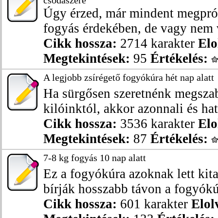
csodaszere
Úgy érzed, már mindent megpró
fogyás érdekében, de vagy nem v
Cikk hossza:
2714 karakter
Elo
Megtekintések:
95
Értékelés:
A legjobb zsírégető fogyókúra hét nap alatt
Ha sürgősen szeretnénk megszab
kilóinktól, akkor azonnali és hat
Cikk hossza:
3536 karakter
Elo
Megtekintések:
87
Értékelés:
7-8 kg fogyás 10 nap alatt
Ez a fogyókúra azoknak lett kit
bírják hosszabb távon a fogyókúr
Cikk hossza:
601 karakter
Elol