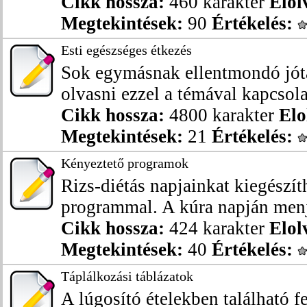
Cikk hossza:
460 karakter
Elol
Megtekintések:
90
Értékelés:
Esti egészséges étkezés
Sok egymásnak ellentmondó jóta
olvasni ezzel a témával kapcsola
Cikk hossza:
4800 karakter
Elo
Megtekintések:
21
Értékelés:
Kényeztető programok
Rizs-diétás napjainkat kiegészít
programmal. A kúra napján menjü
Cikk hossza:
424 karakter
Elol
Megtekintések:
40
Értékelés:
Táplálkozási táblázatok
A lúgosító ételekben található f