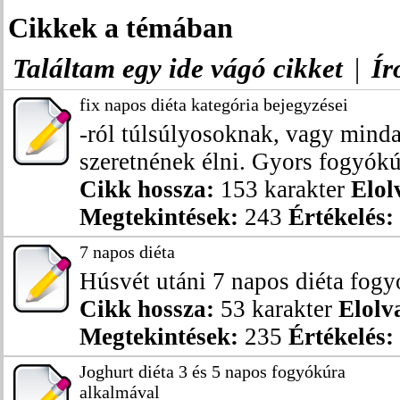
Cikkek a témában
Találtam egy ide vágó cikket
|
Ír
fix napos diéta kategória bejegyzései
-ról túlsúlyosoknak, vagy mind
szeretnének élni. Gyors fogyókúr
Cikk hossza:
153 karakter
Elol
Megtekintések:
243
Értékelés:
7 napos diéta
Húsvét utáni 7 napos diéta fogy
Cikk hossza:
53 karakter
Elolv
Megtekintések:
235
Értékelés:
Joghurt diéta 3 és 5 napos fogyókúra
alkalmával