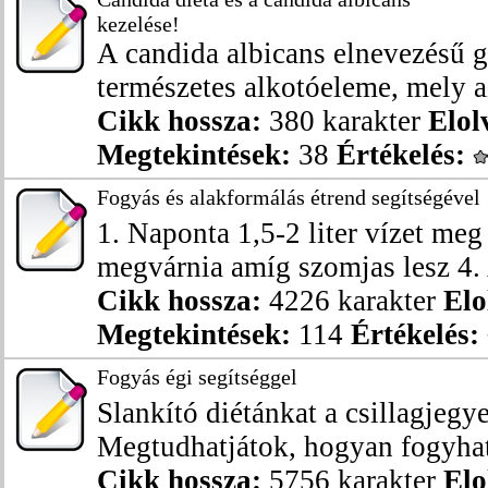
kezelése!
A candida albicans elnevezésű 
természetes alkotóeleme, mely az
Cikk hossza:
380 karakter
Elol
Megtekintések:
38
Értékelés:
Fogyás és alakformálás étrend segítségével
1. Naponta 1,5-2 liter vízet meg 
megvárnia amíg szomjas lesz 4. A
Cikk hossza:
4226 karakter
Elo
Megtekintések:
114
Értékelés:
Fogyás égi segítséggel
Slankító diétánkat a csillagjegy
Megtudhatjátok, hogyan fogyhat 
Cikk hossza:
5756 karakter
Elo