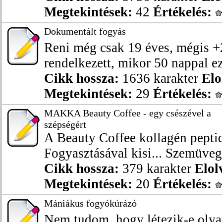
Megtekintések:
42
Értékelés:
Dokumentált fogyás
Reni még csak 19 éves, mégis +2
rendelkezett, mikor 50 nappal eze
Cikk hossza:
1636 karakter
Elo
Megtekintések:
29
Értékelés:
MAKKA Beauty Coffee - egy csészével a
szépségért
A Beauty Coffee kollagén peptid
Fogyasztásával kisi... Szemüveg 
Cikk hossza:
379 karakter
Elol
Megtekintések:
20
Értékelés:
Mániákus fogyókúrázó
Nem tudom, hogy létezik-e olyan