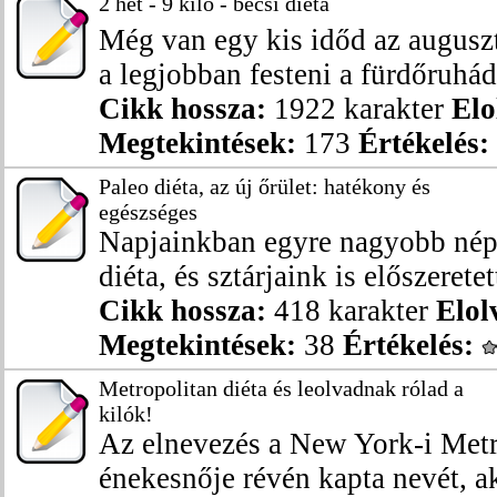
2 hét - 9 kiló - bécsi diéta
Még van egy kis időd az augusztu
a legjobban festeni a fürdőruhád
Cikk hossza:
1922 karakter
Elo
Megtekintések:
173
Értékelés:
Paleo diéta, az új őrület: hatékony és
egészséges
Napjainkban egyre nagyobb nép
diéta, és sztárjaink is előszeretett
Cikk hossza:
418 karakter
Elol
Megtekintések:
38
Értékelés:
Metropolitan diéta és leolvadnak rólad a
kilók!
Az elnevezés a New York-i Metr
énekesnője révén kapta nevét, aki