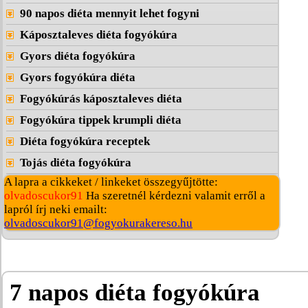
90 napos diéta mennyit lehet fogyni
Káposztaleves diéta fogyókúra
Gyors diéta fogyókúra
Gyors fogyókúra diéta
Fogyókúrás káposztaleves diéta
Fogyókúra tippek krumpli diéta
Diéta fogyókúra receptek
Tojás diéta fogyókúra
A lapra a cikkeket / linkeket összegyűjtötte:
olvadoscukor91
Ha szeretnél kérdezni valamit erről a
lapról írj neki emailt:
olvadoscukor91@fogyokurakereso.hu
7 napos diéta fogyókúra