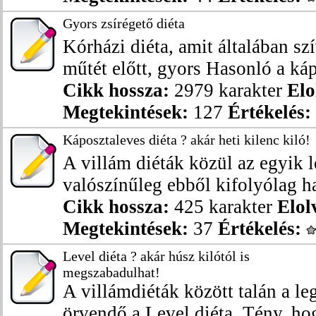
Gyors zsírégető diéta
Kórházi diéta, amit általában s
műtét előtt, gyors Hasonló a káp
Cikk hossza:
2979 karakter
Elo
Megtekintések:
127
Értékelés:
Káposztaleves diéta ? akár heti kilenc kiló!
A villám diéták közül az egyik 
valószínűleg ebből kifolyólag ha
Cikk hossza:
425 karakter
Elol
Megtekintések:
37
Értékelés:
Level diéta ? akár húsz kilótól is
megszabadulhat!
A villámdiéták között talán a le
örvendő a Level diéta. Tény, hog