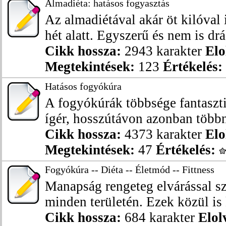
Almadiéta: hatásos fogyasztás
Az almadiétával akár öt kilóval
hét alatt. Egyszerű és nem is drág
Cikk hossza:
2943 karakter
Elo
Megtekintések:
123
Értékelés:
Hatásos fogyókúra
A fogyókúrák többsége fantaszt
ígér, hosszútávon azonban többny
Cikk hossza:
4373 karakter
Elo
Megtekintések:
47
Értékelés:
Fogyókúra -- Diéta -- Életmód -- Fittness
Manapság rengeteg elvárással s
minden területén. Ezek közül is 
Cikk hossza:
684 karakter
Elol