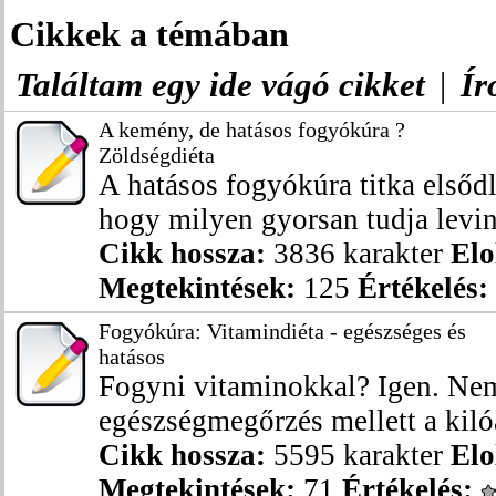
Cikkek a témában
Találtam egy ide vágó cikket
|
Ír
A kemény, de hatásos fogyókúra ?
Zöldségdiéta
A hatásos fogyókúra titka elsőd
hogy milyen gyorsan tudja levinn
Cikk hossza:
3836 karakter
Elo
Megtekintések:
125
Értékelés:
Fogyókúra: Vitamindiéta - egészséges és
hatásos
Fogyni vitaminokkal? Igen. Nem
egészségmegőrzés mellett a kilóa
Cikk hossza:
5595 karakter
Elo
Megtekintések:
71
Értékelés: