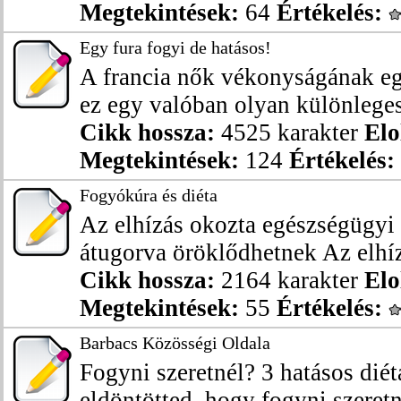
Megtekintések:
64
Értékelés:
Egy fura fogyi de hatásos!
A francia nők vékonyságának egy
ez egy valóban olyan különleges
Cikk hossza:
4525 karakter
Elo
Megtekintések:
124
Értékelés:
Fogyókúra és diéta
Az elhízás okozta egészségügyi
átugorva öröklődhetnek Az elhízá
Cikk hossza:
2164 karakter
Elo
Megtekintések:
55
Értékelés:
Barbacs Közösségi Oldala
Fogyni szeretnél? 3 hatásos diét
eldöntötted, hogy fogyni szeretné