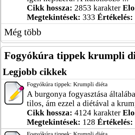
Cikk hossza:
2853 karakter
Elo
Megtekintések:
333
Értékelés:
Még több
Fogyókúra tippek krumpli d
Legjobb cikkek
Fogyókúra tippek: Krumpli diéta
A burgonya fogyasztása általáb
tilos, ám ezzel a diétával a krum
Cikk hossza:
4124 karakter
Elo
Megtekintések:
128
Értékelés:
Fogyókúra tippek: Krumpli diéta