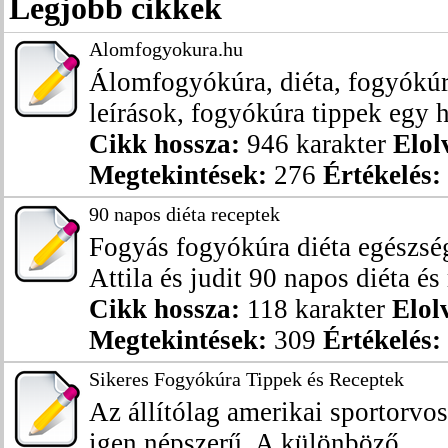
Legjobb cikkek
Alomfogyokura.hu
Álomfogyókúra, diéta, fogyókúra
leírások, fogyókúra tippek egy h
Cikk hossza:
946 karakter
Elol
Megtekintések:
276
Értékelés:
90 napos diéta receptek
Fogyás fogyókúra diéta egészsé
Attila és judit 90 napos diéta és 
Cikk hossza:
118 karakter
Elol
Megtekintések:
309
Értékelés:
Sikeres Fogyókúra Tippek és Receptek
Az állítólag amerikai sportorvos
igen népszerű. A különböző ...