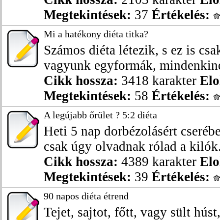
Megtekintések:
37
Értékelés:
Mi a hatékony diéta titka?
Számos diéta létezik, s ez is csa
vagyunk egyformák, mindenkiné
Cikk hossza:
3418 karakter
Elo
Megtekintések:
58
Értékelés:
A legújabb őrület ? 5:2 diéta
Heti 5 nap dorbézolásért cserébe
csak úgy olvadnak rólad a kilók. 
Cikk hossza:
4389 karakter
Elo
Megtekintések:
39
Értékelés:
90 napos diéta étrend
Tejet, sajtot, főtt, vagy sült húst,