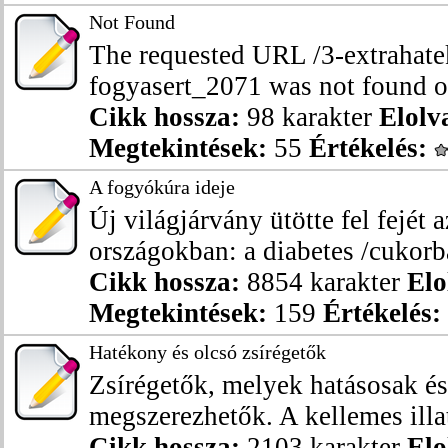
Not Found
The requested URL /3-extrahate
fogyasert_2071 was not found on
Cikk hossza:
98 karakter
Elolv
Megtekintések:
55
Értékelés:
A fogyókúra ideje
Új világjárvány ütötte fel fejét az
országokban: a diabetes /cukorbaj
Cikk hossza:
8854 karakter
Elo
Megtekintések:
159
Értékelés:
Hatékony és olcsó zsírégetők
Zsírégetők, melyek hatásosak é
megszerezhetők. A kellemes illatá
Cikk hossza:
2103 karakter
Elo