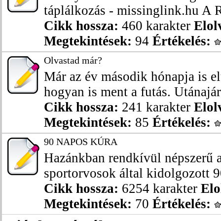
táplálkozás - missinglink.hu A R
Cikk hossza:
460 karakter
Elol
Megtekintések:
94
Értékelés:
Olvastad már?
Már az év második hónapja is el
hogyan is ment a futás. Utánajárt
Cikk hossza:
241 karakter
Elol
Megtekintések:
85
Értékelés:
90 NAPOS KÚRA
Hazánkban rendkívül népszerű a
sportorvosok által kidolgozott 9
Cikk hossza:
6254 karakter
Elo
Megtekintések:
70
Értékelés: