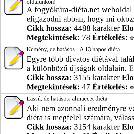
oldalunkon!
A fogyókúra-diéta.net weboldal 
eligazodni abban, hogy mi okozza
Cikk hossza:
4488 karakter
Elo
Megtekintések:
78
Értékelés:
Kemény, de hatásos - A 13 napos diéta
Egyre több divatos diétával talá
a különböző újságok oldalain. E
Cikk hossza:
3155 karakter
Elo
Megtekintések:
47
Értékelés:
Lassú, de hatásos: almaecet diéta
Aki nem azonnali eredményre v
diéta is megfelel számára, válass
Cikk hossza:
3154 karakter
Elo