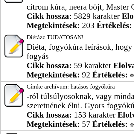
citrom kúra, neera böjt, Master C
Cikk hossza:
5829 karakter
Elo
Megtekintések:
203
Értékelés:
Diétázz TUDATOSAN!
Diéta, fogyókúra leírások, hog
fogyás
Cikk hossza:
59 karakter
Elolv
Megtekintések:
92
Értékelés:
Címke archívum: hatásos fogyókúra
-ról túlsúlyosoknak, vagy mind
szeretnének élni. Gyors fogyókúr
Cikk hossza:
153 karakter
Elol
Megtekintések:
57
Értékelés: