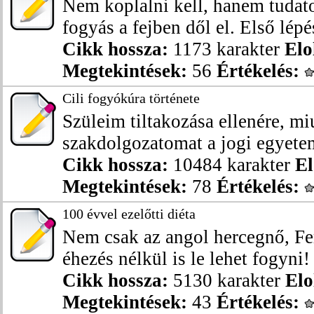
Nem koplalni kell, hanem tudato
fogyás a fejben dől el. Első lépés
Cikk hossza:
1173 karakter
Elo
Megtekintések:
56
Értékelés:
Cili fogyókúra története
Szüleim tiltakozása ellenére, mi
szakdolgozatomat a jogi egyetem
Cikk hossza:
10484 karakter
El
Megtekintések:
78
Értékelés:
100 évvel ezelőtti diéta
Nem csak az angol hercegnő, Fer
éhezés nélkül is le lehet fogyni!
Cikk hossza:
5130 karakter
Elo
Megtekintések:
43
Értékelés: