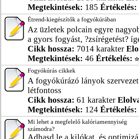
Megtekintések:
185
Értékelés:
Étrend-kiegészítők a fogyókúrában
Az üzletek polcain egyre nagyo
a gyors fogyást, ?zsírégetést? ígé
Cikk hossza:
7014 karakter
Elo
Megtekintések:
46
Értékelés:
Fogyókúrás cikkek
A fogyókúrázó lányok szervezet
létfontoss
Cikk hossza:
61 karakter
Elolv
Megtekintések:
124
Értékelés:
Mi lehet a megfelelő kalóriamennyiség
számodra?
Adhasd le a kilókat, és optimizá