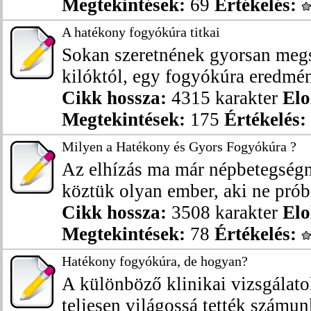
Megtekintések:
69
Értékelés:
A hatékony fogyókúra titkai
Sokan szeretnének gyorsan megs
kilóktól, egy fogyókúra eredmén
Cikk hossza:
4315 karakter
Elo
Megtekintések:
175
Értékelés:
Milyen a Hatékony és Gyors Fogyókúra ?
Az elhízás ma már népbetegségn
köztük olyan ember, aki ne próbá
Cikk hossza:
3508 karakter
Elo
Megtekintések:
78
Értékelés:
Hatékony fogyókúra, de hogyan?
A különböző klinikai vizsgálat
teljesen világossá tették számunk