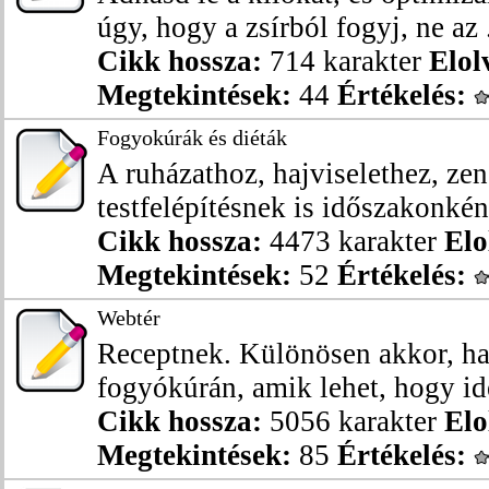
úgy, hogy a zsírból fogyj, ne az .
Cikk hossza:
714 karakter
Elol
Megtekintések:
44
Értékelés:
Fogyokúrák és diéták
A ruházathoz, hajviselethez, ze
testfelépítésnek is időszakonkén
Cikk hossza:
4473 karakter
Elo
Megtekintések:
52
Értékelés:
Webtér
Receptnek. Különösen akkor, ha
fogyókúrán, amik lehet, hogy ide
Cikk hossza:
5056 karakter
Elo
Megtekintések:
85
Értékelés: