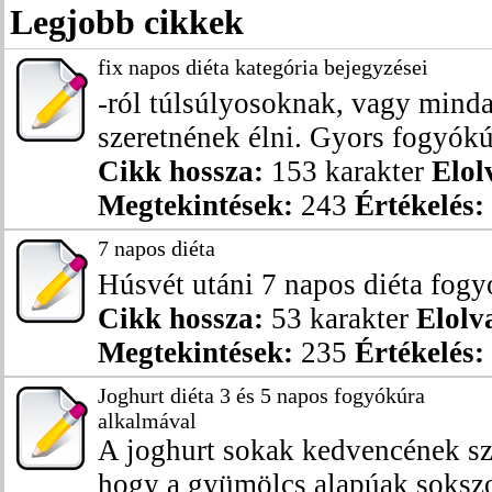
Legjobb cikkek
fix napos diéta kategória bejegyzései
-ról túlsúlyosoknak, vagy mind
szeretnének élni. Gyors fogyókúr
Cikk hossza:
153 karakter
Elol
Megtekintések:
243
Értékelés:
7 napos diéta
Húsvét utáni 7 napos diéta fogy
Cikk hossza:
53 karakter
Elolv
Megtekintések:
235
Értékelés:
Joghurt diéta 3 és 5 napos fogyókúra
alkalmával
A joghurt sokak kedvencének szá
hogy a gyümölcs alapúak sokszor