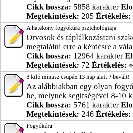
Cikk hossza:
5858 karakter
Elo
Megtekintések:
205
Értékelés:
A hatékony fogyókúra pszichológiája
Orvosok és táplálkozástani sza
megtalálni erre a kérdésre a vála
Cikk hossza:
12964 karakter
El
Megtekintések:
72
Értékelés:
8 kiló mínusz csupán 13 nap alatt ? bevált!
Az alábbiakban egy olyan fogy
be, melynek segítségével 8-10 k
Cikk hossza:
5761 karakter
Elo
Megtekintések:
246
Értékelés:
Fogyókúra