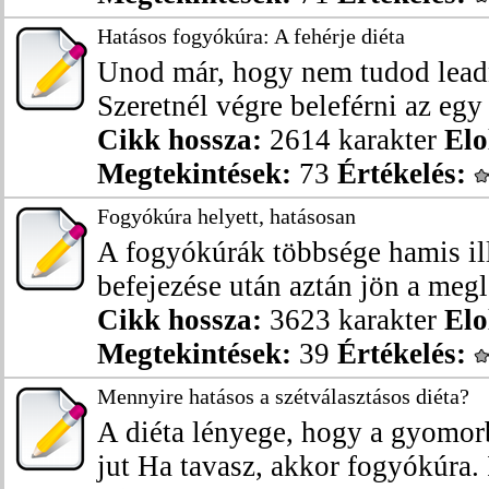
Hatásos fogyókúra: A fehérje diéta
Unod már, hogy nem tudod leadn
Szeretnél végre beleférni az egy
Cikk hossza:
2614 karakter
Elo
Megtekintések:
73
Értékelés:
Fogyókúra helyett, hatásosan
A fogyókúrák többsége hamis illú
befejezése után aztán jön a megle
Cikk hossza:
3623 karakter
Elo
Megtekintések:
39
Értékelés:
Mennyire hatásos a szétválasztásos diéta?
A diéta lényege, hogy a gyomor
jut Ha tavasz, akkor fogyókúra. 