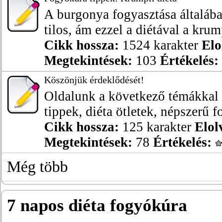
A burgonya fogyasztása általáb
tilos, ám ezzel a diétával a krum
Cikk hossza:
1524 karakter
Elo
Megtekintések:
103
Értékelés:
Köszönjük érdeklődését!
Oldalunk a következő témákkal 
tippek, diéta ötletek, népszerű f
Cikk hossza:
125 karakter
Elol
Megtekintések:
78
Értékelés:
Még több
7 napos diéta fogyókúra