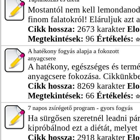
Mostantól nem kell lemondanod
finom falatokról! Eláruljuk azt a
Cikk hossza:
2673 karakter
Elo
Megtekintések:
96
Értékelés:
A hatékony fogyás alapja a fokozott
anyagcsere
A hatékony, egészséges és termé
anyagcsere fokozása. Cikkünkben
Cikk hossza:
8269 karakter
Elo
Megtekintések:
66
Értékelés:
7 napos zsírégető program - gyors fogyás
Ha sürgősen szeretnél leadni pár
kipróbálnod ezt a diétát, melyet 
Cikk hossza:
2918 karakter
Elo