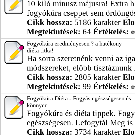
10 kiló mínusz májusra! Extra h
fogyókúra cseppet sem ördöngös 
Cikk hossza:
5186 karakter
Elo
Megtekintések:
64
Értékelés:
Fogyókúra eredményesen ? a hatékony
diéta titka!
Ha sorra szeretnénk venni az i
módszereket, előbb tisztáznunk ke
Cikk hossza:
2805 karakter
Elo
Megtekintések:
99
Értékelés:
Fogyókúra Diéta - Fogyás egészségesen és
könnyen
Fogyókúra és diéta tippek. Fog
egészségesen. Lefogytál Meg is 
Cikk hossza:
3734 karakter
Elo