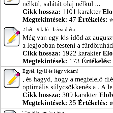
nélkül, salátát olaj nélkül ...
Cikk hossza:
1101 karakter
Elo
Megtekintések:
47
Értékelés:
2 hét - 9 kiló - bécsi diéta
Még van egy kis időd az augusztu
a legjobban festeni a fürdőruhád
Cikk hossza:
1922 karakter
Elo
Megtekintések:
173
Értékelés:
Egyél, igyál és légy vidám!
, és hagyd, hogy a megfelelő di
optimális súlycsökkenés a . A le
Cikk hossza:
309 karakter
Elol
Megtekintések:
35
Értékelés:
Táplálkozás és diéta