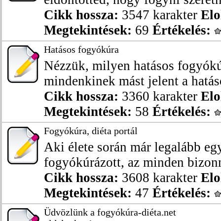
Cikk hossza:
3547 karakter
Elo
Megtekintések:
69
Értékelés:
Hatásos fogyókúra
Nézzük, milyen hatásos fogyókú
mindenkinek mást jelent a hatáso
Cikk hossza:
3360 karakter
Elo
Megtekintések:
58
Értékelés:
Fogyókúra, diéta portál
Aki élete során már legalább e
fogyókúrázott, az minden bizonny
Cikk hossza:
3608 karakter
Elo
Megtekintések:
47
Értékelés:
Üdvözlünk a fogyókúra-diéta.net