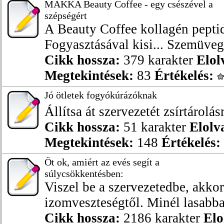
MAKKA Beauty Coffee - egy csészével a
szépségért
A Beauty Coffee kollagén peptid
Fogyasztásával kisi... Szemüveg 
Cikk hossza:
379 karakter
Elol
Megtekintések:
83
Értékelés:
Jó ötletek fogyókúrázóknak
Állítsa át szervezetét zsírtárolás
Cikk hossza:
51 karakter
Elolv
Megtekintések:
148
Értékelés:
Öt ok, amiért az evés segít a
súlycsökkentésben:
Viszel be a szervezetedbe, akko
izomveszteségtől. Minél lasabban
Cikk hossza:
2186 karakter
Elo