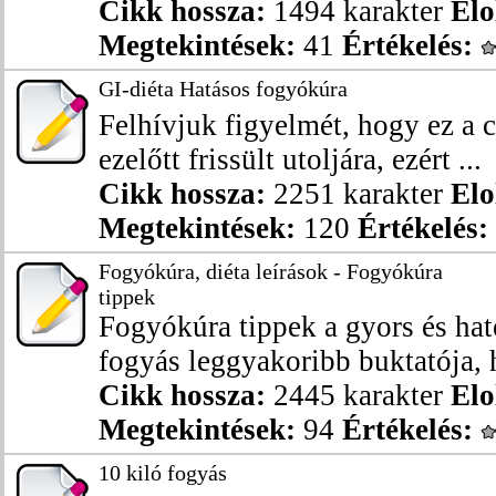
Cikk hossza:
1494 karakter
Elo
Megtekintések:
41
Értékelés:
GI-diéta Hatásos fogyókúra
Felhívjuk figyelmét, hogy ez a 
ezelőtt frissült utoljára, ezért ...
Cikk hossza:
2251 karakter
Elo
Megtekintések:
120
Értékelés:
Fogyókúra, diéta leírások - Fogyókúra
tippek
Fogyókúra tippek a gyors és ha
fogyás leggyakoribb buktatója, 
Cikk hossza:
2445 karakter
Elo
Megtekintések:
94
Értékelés:
10 kiló fogyás