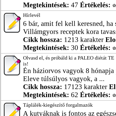
Megtekintések:
47
Értékelés:
Hírlevél
6 bár, amit fel kell keresned, ha
Villámgyors receptek kora tavass
Cikk hossza:
1213 karakter
Elo
Megtekintések:
30
Értékelés:
Olvasd el, és próbáld ki a PALEO diétát TE
is!
Én háziorvos vagyok 8 hónapja
Eleve túlsúlyos vagyok, a ...
Cikk hossza:
17123 karakter
El
Megtekintések:
62
Értékelés:
Táplálék-kiegészítő forgalmazók
A kutyáknak is fontos az egészs