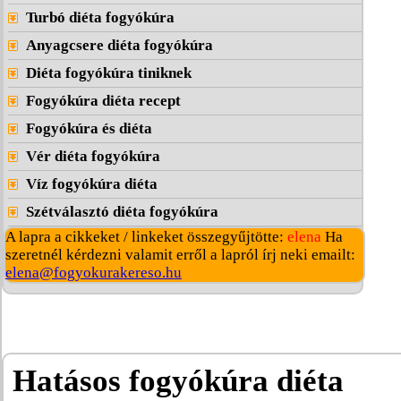
Turbó diéta fogyókúra
Anyagcsere diéta fogyókúra
Diéta fogyókúra tiniknek
Fogyókúra diéta recept
Fogyókúra és diéta
Vér diéta fogyókúra
Víz fogyókúra diéta
Szétválasztó diéta fogyókúra
A lapra a cikkeket / linkeket összegyűjtötte:
elena
Ha
szeretnél kérdezni valamit erről a lapról írj neki emailt:
elena@fogyokurakereso.hu
Hatásos fogyókúra diéta