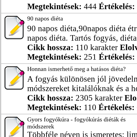
Megtekintések:
444
Értékelés:
90 napos diéta
90 napos diéta,90napos diéta ét
napos diéta. Tartós fogyás, diéta 
Cikk hossza:
110 karakter
Elol
Megtekintések:
251
Értékelés:
Honnan ismerhető meg a hatásos diéta?
A fogyás különösen jól jövedelm
módszereket kitalálóknak és a ho
Cikk hossza:
2305 karakter
Elo
Megtekintések:
110
Értékelés:
Gyors fogyókúra - fogyókúrás diéták és
módszerek
Többféle néven is ismeretes: li