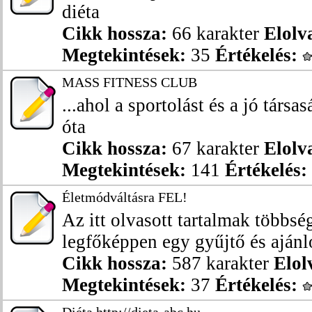
diéta
Cikk hossza:
66 karakter
Elolv
Megtekintések:
35
Értékelés:
MASS FITNESS CLUB
...ahol a sportolást és a jó társ
óta
Cikk hossza:
67 karakter
Elolv
Megtekintések:
141
Értékelés:
Életmódváltásra FEL!
Az itt olvasott tartalmak többsé
legfőképpen egy gyűjtő és ajánló
Cikk hossza:
587 karakter
Elol
Megtekintések:
37
Értékelés: