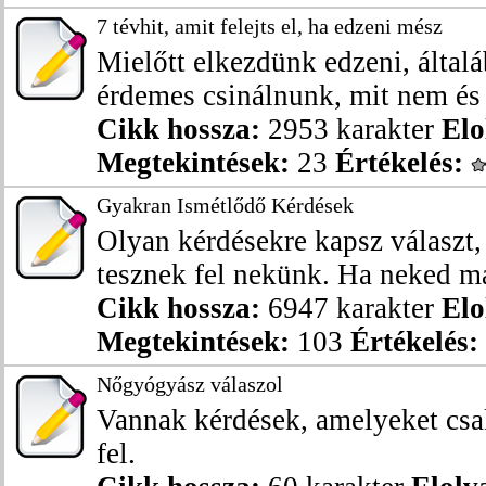
7 tévhit, amit felejts el, ha edzeni mész
Mielőtt elkezdünk edzeni, által
érdemes csinálnunk, mit nem és 
Cikk hossza:
2953 karakter
Elo
Megtekintések:
23
Értékelés:
Gyakran Ismétlődő Kérdések
Olyan kérdésekre kapsz választ
tesznek fel nekünk. Ha neked má
Cikk hossza:
6947 karakter
Elo
Megtekintések:
103
Értékelés:
Nőgyógyász válaszol
Vannak kérdések, amelyeket csa
fel.