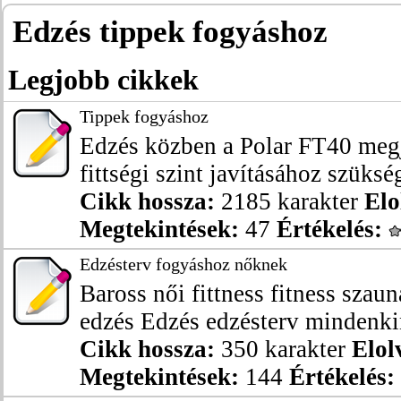
Edzés tippek fogyáshoz
Legjobb cikkek
Tippek fogyáshoz
Edzés közben a Polar FT40 megje
fittségi szint javításához szükség
Cikk hossza:
2185 karakter
Elo
Megtekintések:
47
Értékelés:
Edzésterv fogyáshoz nőknek
Baross női fittness fitness szau
edzés Edzés edzésterv mindenkin
Cikk hossza:
350 karakter
Elol
Megtekintések:
144
Értékelés: