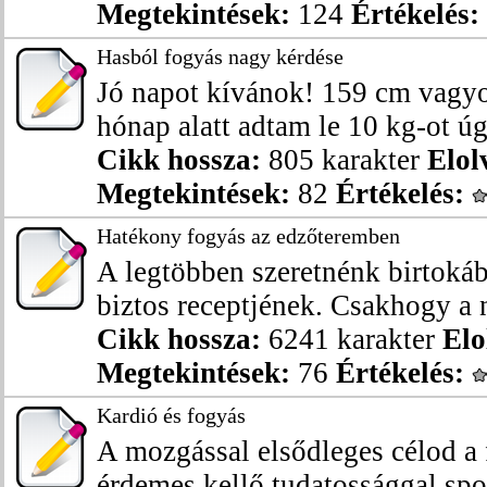
Megtekintések:
124
Értékelés:
Hasból fogyás nagy kérdése
Jó napot kívánok! 159 cm vagyo
hónap alatt adtam le 10 kg-ot úg
Cikk hossza:
805 karakter
Elol
Megtekintések:
82
Értékelés:
Hatékony fogyás az edzőteremben
A legtöbben szeretnénk birtoká
biztos receptjének. Csakhogy a n
Cikk hossza:
6241 karakter
Elo
Megtekintések:
76
Értékelés:
Kardió és fogyás
A mozgással elsődleges célod a
érdemes kellő tudatossággal spor