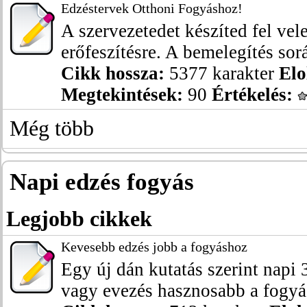
Edzéstervek Otthoni Fogyáshoz!
A szervezetedet készíted fel vele
erőfeszítésre. A bemelegítés sor
Cikk hossza:
5377 karakter
Elo
Megtekintések:
90
Értékelés:
Még több
Napi edzés fogyás
Legjobb cikkek
Kevesebb edzés jobb a fogyáshoz
Egy új dán kutatás szerint napi 
vagy evezés hasznosabb a fogyás