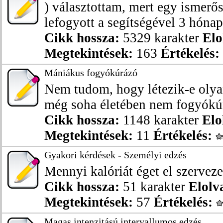
) választottam, mert egy ismerő
lefogyott a segítségével 3 hónap a
Cikk hossza:
5329 karakter
Elo
Megtekintések:
163
Értékelés:
Mániákus fogyókúrázó
Nem tudom, hogy létezik-e olyan
még soha életében nem fogyókúrá
Cikk hossza:
1148 karakter
Elo
Megtekintések:
11
Értékelés:
Gyakori kérdések - Személyi edzés
Mennyi kalóriát éget el szervez
Cikk hossza:
51 karakter
Elolv
Megtekintések:
57
Értékelés:
Magas intenzitású intervallumos edzés,