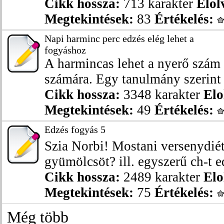
Cikk hossza:
713 karakter
Elol
Megtekintések:
83
Értékelés:
Napi harminc perc edzés elég lehet a
fogyáshoz
A harmincas lehet a nyerő szám 
számára. Egy tanulmány szerint f
Cikk hossza:
3348 karakter
Elo
Megtekintések:
49
Értékelés:
Edzés fogyás 5
Szia Norbi! Mostani versenydiét
gyümölcsöt? ill. egyszerű ch-t ed
Cikk hossza:
2489 karakter
Elo
Megtekintések:
75
Értékelés:
Még több