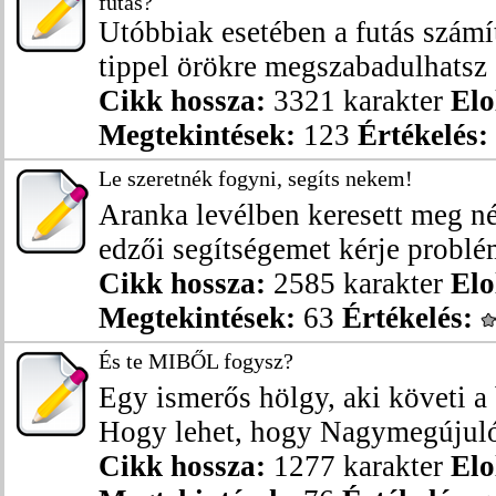
futás?
Utóbbiak esetében a futás számí
tippel örökre megszabadulhatsz 5
Cikk hossza:
3321 karakter
Elo
Megtekintések:
123
Értékelés:
Le szeretnék fogyni, segíts nekem!
Aranka levélben keresett meg n
edzői segítségemet kérje problém
Cikk hossza:
2585 karakter
Elo
Megtekintések:
63
Értékelés:
És te MIBŐL fogysz?
Egy ismerős hölgy, aki követi a
Hogy lehet, hogy Nagymegújuló 
Cikk hossza:
1277 karakter
Elo