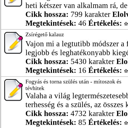
heti kétszer van alkalmam rá, de 
Cikk hossza:
799 karakter
Elol
Megtekintések:
46
Értékelés:
Zsírégető kalauz
Vajon mi a legtutibb módszer a
legjobb és leghatékonyabb kiegés
Cikk hossza:
5430 karakter
Elo
Megtekintések:
16
Értékelés:
Fogyás és torna szülés után - mítoszok és
tévhitek
Valaha a világ legtermészeteseb
terhesség és a szülés, az összes 
Cikk hossza:
4732 karakter
Elo
Megtekintések:
85
Értékelés: