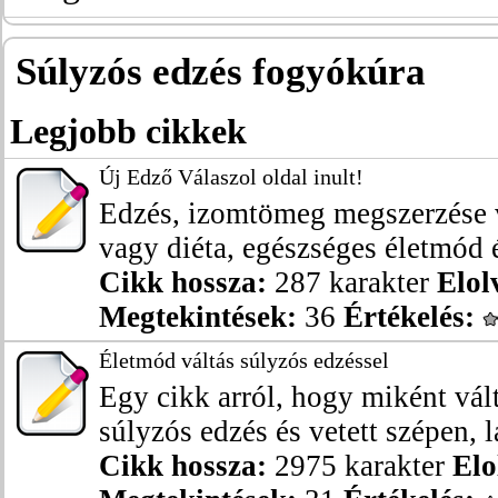
Súlyzós edzés fogyókúra
Legjobb cikkek
Új Edző Válaszol oldal inult!
Edzés, izomtömeg megszerzése v
vagy diéta, egészséges életmód é
Cikk hossza:
287 karakter
Elol
Megtekintések:
36
Értékelés:
Életmód váltás súlyzós edzéssel
Egy cikk arról, hogy miként vál
súlyzós edzés és vetett szépen, la
Cikk hossza:
2975 karakter
Elo