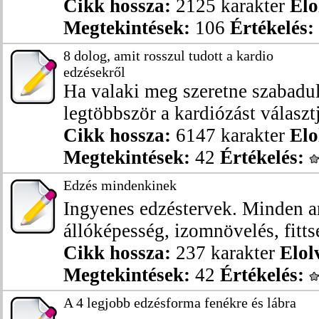
Cikk hossza:
2125 karakter
Elo
Megtekintések:
106
Értékelés:
8 dolog, amit rosszul tudott a kardio
edzésekről
Ha valaki meg szeretne szabaduln
legtöbbször a kardiózást választja
Cikk hossza:
6147 karakter
Elo
Megtekintések:
42
Értékelés:
Edzés mindenkinek
Ingyenes edzéstervek. Minden a
állóképesség, izomnövelés, fittsé
Cikk hossza:
237 karakter
Elol
Megtekintések:
42
Értékelés:
A 4 legjobb edzésforma fenékre és lábra