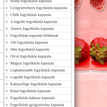
Hódia fogyókúrás kapszula
Gyógynövényes fogyókúrás kapszula
Chilis fogyókúrás kapszula
A legjobb fogyókúrás kapszula
Anorex fogyókúrás kapszula
Fogyókúrás kapszula férfiaknak
Alli fogyókúrás kapszula
Slim fogyókúrás kapszula
Olcsó fogyókúrás kapszula
Magyar fogyókúrás kapszula
Leghatásosabb fogyókúrás kapszula
Legjobb fogyókúrás kapszula
Kaktuszfüge fogyókúrás kapszula
Kínai fogyókúrás kapszula
Fogyókúrás kaktusz kapszula
Fogyókúrás gyógynövény kapszula