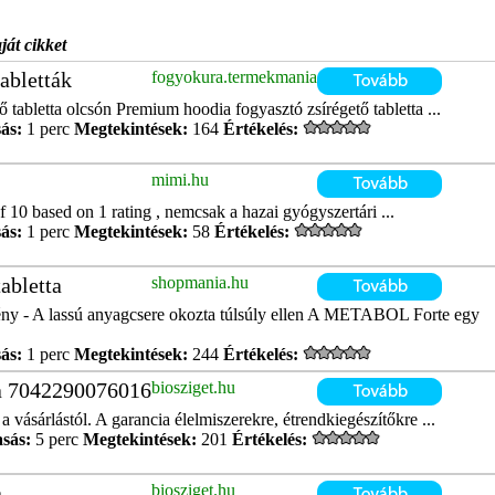
ját cikket
abletták
fogyokura.termekmania.hu
tabletta olcsón Premium hoodia fogyasztó zsírégető tabletta ...
ás:
1 perc
Megtekintések:
164
Értékelés:
mimi.hu
f 10 based on 1 rating , nemcsak a hazai gyógyszertári ...
ás:
1 perc
Megtekintések:
58
Értékelés:
abletta
shopmania.hu
ény - A lassú anyagcsere okozta túlsúly ellen A METABOL Forte egy
ás:
1 perc
Megtekintések:
244
Értékelés:
ta 7042290076016
biosziget.hu
 a vásárlástól. A garancia élelmiszerekre, étrendkiegészítőkre ...
asás:
5 perc
Megtekintések:
201
Értékelés:
a
biosziget.hu