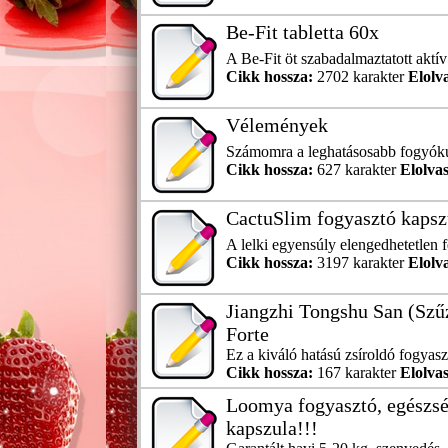
Be-Fit tabletta 60x
A Be-Fit öt szabadalmaztatott aktív 
Cikk hossza:
2702 karakter
Elolv
Vélemények
Számomra a leghatásosabb fogyókúr
Cikk hossza:
627 karakter
Elolvas
CactuSlim fogyasztó kapsz
A lelki egyensúly elengedhetetlen fel
Cikk hossza:
3197 karakter
Elolv
Jiangzhi Tongshu San (Szű
Forte
Ez a kiváló hatású zsíroldó fogyasz
Cikk hossza:
167 karakter
Elolvas
Loomya fogyasztó, egészs
kapszula!!!