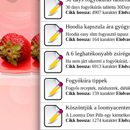
30 days fogyókúrás tabletta 30Days 
Cikk hossza:
4907 karakter
Elolv
Hoodia kapszula ára gyógy
Hoodia easy slim fogyasztó tapasz 
Cikk hossza:
164 karakter
Elolvas
A 6 leghatékonyabb zsírége
Ha nem járt sikerrel a fogyókúrád, 
Cikk hossza:
6913 karakter
Elolv
Fogyókúra tippek
Fogyós receptek, módszerek, diétá
Cikk hossza:
159 karakter
Elolvas
Köszöntjük a loomyacenter
A Loomya Diet Pills egy kiemelkedő
Cikk hossza:
1274 karakter
Elolv