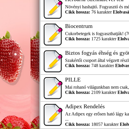
Növényi hashajtó. Fogyasztó és mér
Cikk hossza:
76 karakter
Elolvasá
Biocentrum
Cukorbetegek is fogyaszthatják! (70 
Cikk hossza:
1725 karakter
Elolv
Biztos fogyás éhség és gyö
Szakértői csoport által végzett rész
Cikk hossza:
748 karakter
Elolvas
PILLE
Mai rohanó világunkban nem csak, ho
Cikk hossza:
2109 karakter
Elolv
Adipex Rendelés
Az Adipex egy erősen ható lágy k
...
Cikk hossza:
18057 karakter
Elol