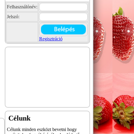
Felhasználónév:
Jelszó:
Regisztráció
Célunk
Célunk minden eszközt bevetni hogy