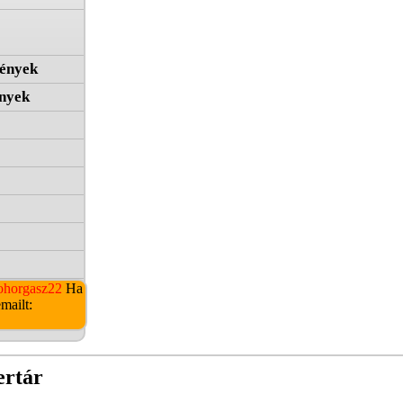
mények
nyek
ohorgasz22
Ha
emailt:
ertár