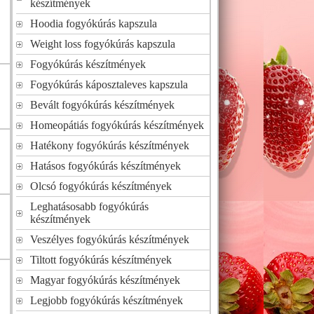
készítmények
Hoodia fogyókúrás kapszula
Weight loss fogyókúrás kapszula
Fogyókúrás készítmények
Fogyókúrás káposztaleves kapszula
Bevált fogyókúrás készítmények
Homeopátiás fogyókúrás készítmények
Hatékony fogyókúrás készítmények
Hatásos fogyókúrás készítmények
Olcsó fogyókúrás készítmények
Leghatásosabb fogyókúrás
készítmények
Veszélyes fogyókúrás készítmények
Tiltott fogyókúrás készítmények
Magyar fogyókúrás készítmények
Legjobb fogyókúrás készítmények