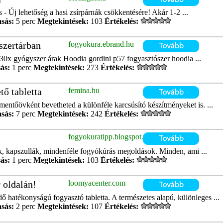
- Új lehetőség a hasi zsírpárnák csökkentésére! Akár 1-2 ...
asás:
5 perc
Megtekintések:
103
Értékelés:
szertárban
fogyokura.ebrand.hu
30x gyógyszer árak Hoodia gordini p57 fogyasztószer hoodia ...
ás:
1 perc
Megtekintések:
273
Értékelés:
tő tabletta
femina.hu
mentőövként bevetheted a különféle karcsúsító készítményeket is. ...
asás:
7 perc
Megtekintések:
242
Értékelés:
fogyokuratipp.blogspot.com
k, kapszullák, mindenféle fogyókúrás megoldások. Minden, ami ...
ás:
1 perc
Megtekintések:
103
Értékelés:
 oldalán!
loomyacenter.com
 hatékonyságú fogyasztó tabletta. A természetes alapú, különleges ...
asás:
2 perc
Megtekintések:
107
Értékelés: