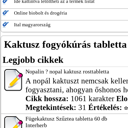
Ide kattintva letöltheti az a termék listát
Online biobolt és drogéria
Ital magyarország
Kaktusz fogyókúrás tabletta
Legjobb cikkek
Nopalin ? nopal kaktusz rosttabletta
A nopál kaktuszt nemcsak kelle
fogyasztani, ahogyan őshonos he
Cikk hossza:
1061 karakter
Elo
Megtekintések:
31
Értékelés:
Fügekaktusz Szűztea tabletta 60 db
Interherb