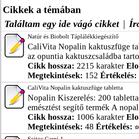
Cikkek a témában
Találtam egy ide vágó cikket
|
Ír
Natúr és Biobolt Táplálékkiegészítő
CaliVita Nopalin kaktuszfüge tab
az opuntia kaktuszcsaládba tarto
Cikk hossza:
2215 karakter
Elo
Megtekintések:
152
Értékelés:
CaliVita Nopalin kaktuszfüge tabletta
Nopalin Kiszerelés: 200 tabletta
emésztést segítő termék A nopal 
Cikk hossza:
1006 karakter
Elo
Megtekintések:
48
Értékelés:
Scitec Carni 1