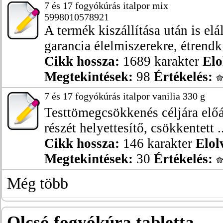
7 és 17 fogyókúrás italpor mix
5998010578921
A termék kiszállítása után is elá
garancia élelmiszerekre, étrendki
Cikk hossza:
1689 karakter
Elo
Megtekintések:
98
Értékelés:
7 és 17 fogyókúrás italpor vanilia 330 g
Testtömegcsökkenés céljára előál
részét helyettesítő, csökkentett ..
Cikk hossza:
146 karakter
Elol
Megtekintések:
30
Értékelés:
Még több
Olcsó fogyókúra tabletta