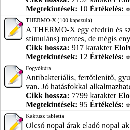
Megtekintések:
10
Értékelés:
THERMO-X (100 kapszula)
A THERMO-X egy efedrin és szin
stimuláns) mentes, de mégis eny
Cikk hossza:
917 karakter
Elol
Megtekintések:
12
Értékelés:
Fogyókúra
Antibakteriális, fertőtlenítő, g
van. Jó hatásfokkal alkalmazható
Cikk hossza:
7799 karakter
Elo
Megtekintések:
95
Értékelés:
Kaktusz tabletta
Olcsó nopal árak eladó nopal akc