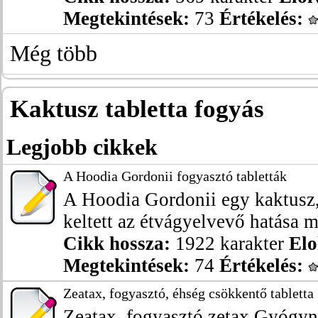
Megtekintések:
73
Értékelés:
Még több
Kaktusz tabletta fogyás
Legjobb cikkek
A Hoodia Gordonii fogyasztó tabletták
A Hoodia Gordonii egy kaktusz,
keltett az étvágyelvevő hatása mi
Cikk hossza:
1922 karakter
Elo
Megtekintések:
74
Értékelés:
Zeatax, fogyasztó, éhség csökkentő tabletta
Zeatax, fogyasztó zetax Gyógy