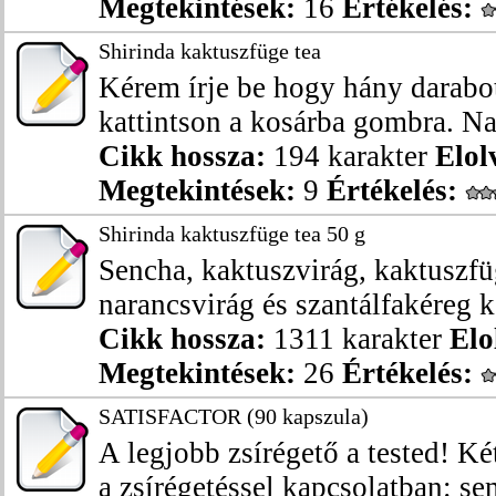
Megtekintések:
16
Értékelés:
Shirinda kaktuszfüge tea
Kérem írje be hogy hány darabot
kattintson a kosárba gombra. Nat
Cikk hossza:
194 karakter
Elol
Megtekintések:
9
Értékelés:
Shirinda kaktuszfüge tea 50 g
Sencha, kaktuszvirág, kaktuszfü
narancsvirág és szantálfakéreg k
Cikk hossza:
1311 karakter
Elo
Megtekintések:
26
Értékelés:
SATISFACTOR (90 kapszula)
A legjobb zsírégető a tested! Ké
a zsírégetéssel kapcsolatban: se