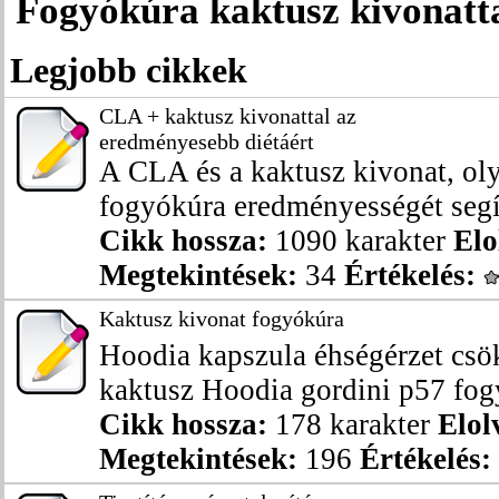
Fogyókúra kaktusz kivonatt
Legjobb cikkek
CLA + kaktusz kivonattal az
eredményesebb diétáért
A CLA és a kaktusz kivonat, ol
fogyókúra eredményességét segít
Cikk hossza:
1090 karakter
Elo
Megtekintések:
34
Értékelés:
Kaktusz kivonat fogyókúra
Hoodia kapszula éhségérzet cs
kaktusz Hoodia gordini p57 fogy
Cikk hossza:
178 karakter
Elol
Megtekintések:
196
Értékelés: