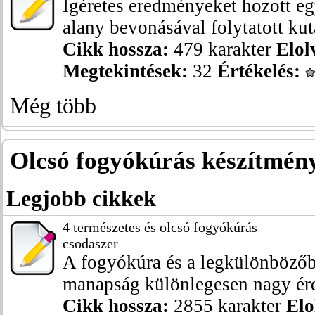
Ígéretes eredményeket hozott egy
alany bevonásával folytatott kuta
Cikk hossza:
479 karakter
Elol
Megtekintések:
32
Értékelés:
Még több
Olcsó fogyókúrás készítmén
Legjobb cikkek
4 természetes és olcsó fogyókúrás
csodaszer
A fogyókúra és a legkülönböző
manapság különlegesen nagy érd
Cikk hossza:
2855 karakter
Elo