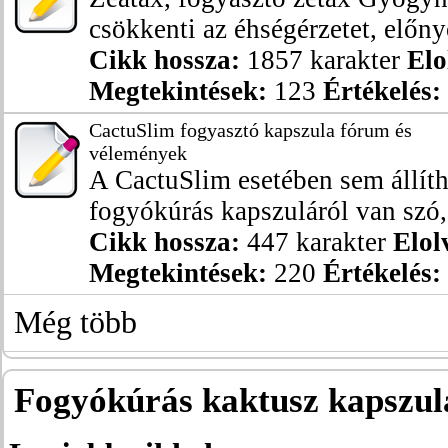
csökkenti az éhségérzetet, előny
Cikk hossza:
1857 karakter
Elo
Megtekintések:
123
Értékelés:
CactuSlim fogyasztó kapszula fórum és
vélemények
A CactuSlim esetében sem állíth
fogyókúrás kapszuláról van szó, 
Cikk hossza:
447 karakter
Elol
Megtekintések:
220
Értékelés:
Még több
Fogyókúrás kaktusz kapszul