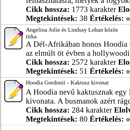
felhasználásra, melyek a fogyókú
Cikk hossza:
1773 karakter
Elo
Megtekintések:
38
Értékelés:
Angelina Jolie és Lindsay Lohan közös
titka
A Dél-Afrikában honos Hoodia 
az elmúlt öt évben a hollywoodi 
Cikk hossza:
2572 karakter
Elo
Megtekintések:
51
Értékelés:
Hoodia Gordonii - Kaktusz kivonat
A Hoodia nevű kaktusznak egy 
kivonata. A busmanok azért rágcs
Cikk hossza:
284 karakter
Elol
Megtekintések:
80
Értékelés: