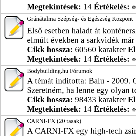
Megtekintések:
14
Értékelés:
Gránátalma Szépség- és Egészség Központ
Első esetben haladt át konténers
elmúlt években a sarkvidék már e
Cikk hossza:
60560 karakter
El
Megtekintések:
14
Értékelés:
Bodybuilding.hu Fórumok
A témát indította: Balu - 2009. 
Szeretném, ha lenne egy olyan to
Cikk hossza:
98433 karakter
El
Megtekintések:
14
Értékelés:
CARNI-FX (20 tasak)
A CARNI-FX egy high-tech zsíré