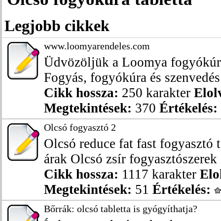
Legjobb cikkek
www.loomyarendeles.com
Üdvözöljük a Loomya fogyókúrás
Fogyás, fogyókúra és szenvedés n
Cikk hossza:
250 karakter
Elol
Megtekintések:
370
Értékelés:
Olcsó fogyasztó 2
Olcsó reduce fat fast fogyasztó 
árak Olcsó zsír fogyasztószerek á
Cikk hossza:
1117 karakter
Elo
Megtekintések:
51
Értékelés:
Bőrrák: olcsó tabletta is gyógyíthatja?