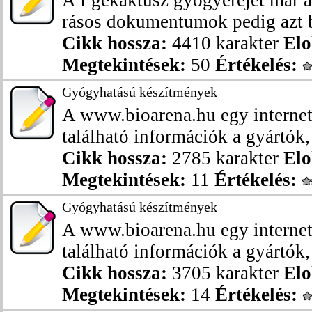
A f gekaktusz gyógyerejét már a
rásos dokumentumok pedig azt b
Cikk hossza:
4410 karakter
Elo
Megtekintések:
50
Értékelés:
Gyógyhatású készítmények
A www.bioarena.hu egy internet
található információk a gyártók,
Cikk hossza:
2785 karakter
Elo
Megtekintések:
11
Értékelés:
Gyógyhatású készítmények
A www.bioarena.hu egy internet
található információk a gyártók,
Cikk hossza:
3705 karakter
Elo
Megtekintések:
14
Értékelés: