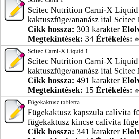
Scitec Nutrition Carni-X Liqui
kaktuszfüge/ananász ital Scitec 
Cikk hossza:
303 karakter
Elol
Megtekintések:
34
Értékelés:
Scitec Carni-X Liquid 1
Scitec Nutrition Carni-X Liqui
kaktuszfüge/ananász ital Scitec 
Cikk hossza:
491 karakter
Elol
Megtekintések:
15
Értékelés:
Fügekaktusz tabletta
Fügekaktusz kapszula calivita 
fügekaktusz kincse calivita füge
Cikk hossza:
341 karakter
Elol