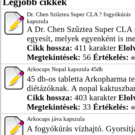
Legjobb cikkek
Dr. Chen Szűztea Super CLA ? fogyókúrás
kapszula
A Dr. Chen Szűztea Super CLA 
egyesít, melyek egyenként is meg
Cikk hossza:
411 karakter
Elol
Megtekintések:
56
Értékelés:
Arkocaps Nopal kapszula 45db
45 db-os tabletta Arkopharma t
diétázóknak. A nopal kaktuszban 
Cikk hossza:
403 karakter
Elol
Megtekintések:
33
Értékelés:
Arkocaps jáva kapszula
A fogyókúrás vízhajtó. Gyorsítj