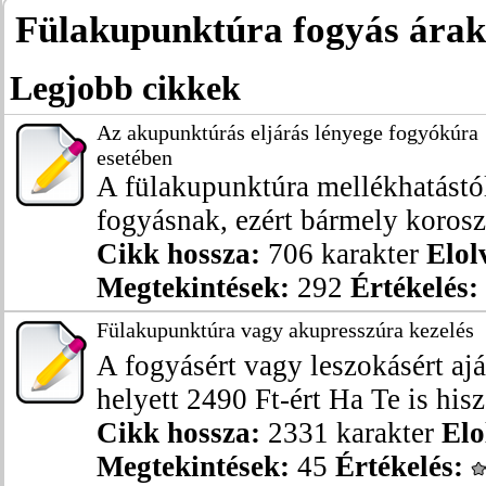
Fülakupunktúra fogyás árak
Legjobb cikkek
Az akupunktúrás eljárás lényege fogyókúra
esetében
A fülakupunktúra mellékhatástó
fogyásnak, ezért bármely koroszt
Cikk hossza:
706 karakter
Elol
Megtekintések:
292
Értékelés:
Fülakupunktúra vagy akupresszúra kezelés
A fogyásért vagy leszokásért aj
helyett 2490 Ft-ért Ha Te is hisze
Cikk hossza:
2331 karakter
Elo
Megtekintések:
45
Értékelés: