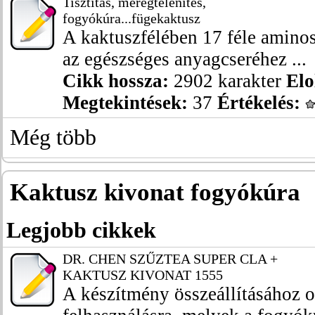
Tisztítás, méregtelenítés,
fogyókúra...fügekaktusz
A kaktuszfélében 17 féle aminos
az egészséges anyagcseréhez ...
Cikk hossza:
2902 karakter
Elo
Megtekintések:
37
Értékelés:
Még több
Kaktusz kivonat fogyókúra
Legjobb cikkek
DR. CHEN SZŰZTEA SUPER CLA +
KAKTUSZ KIVONAT 1555
A készítmény összeállításához 