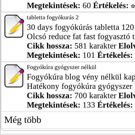
Megtekintések:
60
Értékelés:
tabletta fogyókurás 2
30 days fogyókúrás tabletta 120
Olcsó reduce fat fast fogyasztó ta
Cikk hossza:
581 karakter
Elol
Megtekintések:
101
Értékelés:
Fogyókúra gyógyszer nélkül
Fogyókúra blog vény nélkül ka
Hatékony fogyókúra gyógyszer k
Cikk hossza:
700 karakter
Elol
Megtekintések:
133
Értékelés:
Még több