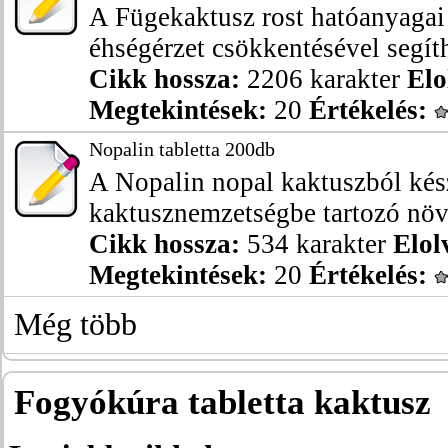
A Fügekaktusz rost hatóanyagai 
éhségérzet csökkentésével segíthe
Cikk hossza:
2206 karakter
Elo
Megtekintések:
20
Értékelés:
Nopalin tabletta 200db
A Nopalin nopal kaktuszból kés
kaktusznemzetségbe tartozó növé
Cikk hossza:
534 karakter
Elol
Megtekintések:
20
Értékelés:
Még több
Fogyókúra tabletta kaktusz