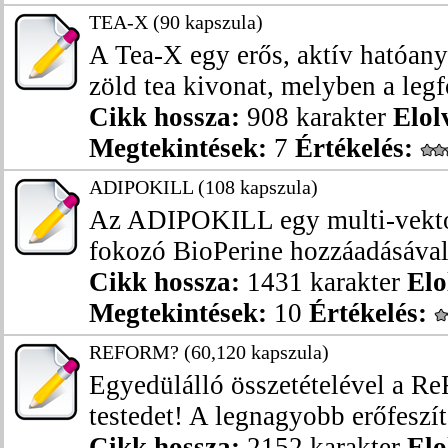
TEA-X (90 kapszula)
A Tea-X egy erős, aktív hatóany
zöld tea kivonat, melyben a legf
Cikk hossza:
908 karakter
Elol
Megtekintések:
7
Értékelés:
ADIPOKILL (108 kapszula)
Az ADIPOKILL egy multi-vektor 
fokozó BioPerine hozzáadásával. 
Cikk hossza:
1431 karakter
Elo
Megtekintések:
10
Értékelés:
REFORM? (60,120 kapszula)
Egyedülálló összetételével a Re
testedet! A legnagyobb erőfeszíté
Cikk hossza:
2152 karakter
Elo