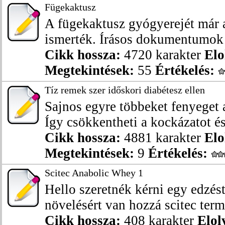
Fügekaktusz
A fügekaktusz gyógyerejét már 
ismerték. Írásos dokumentumok p
Cikk hossza:
4720 karakter
Elo
Megtekintések:
55
Értékelés:
Tíz remek szer időskori diabétesz ellen
Sajnos egyre többeket fenyeget 
Így csökkentheti a kockázatot és
Cikk hossza:
4881 karakter
Elo
Megtekintések:
9
Értékelés:
Scitec Anabolic Whey 1
Hello szeretnék kérni egy edzés
növelésért van hozzá scitec term
Cikk hossza:
408 karakter
Elol