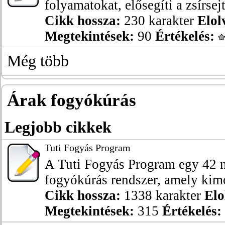
folyamatokat, elősegíti a zsírsejt
Cikk hossza:
230 karakter
Elol
Megtekintések:
90
Értékelés:
Még több
Árak fogyókúrás
Legjobb cikkek
Tuti Fogyás Program
A Tuti Fogyás Program egy 42 n
fogyókúrás rendszer, amely kimo
Cikk hossza:
1338 karakter
Elo
Megtekintések:
315
Értékelés: