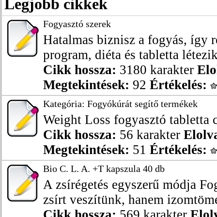
Legjobb cikkek
Fogyasztó szerek
Hatalmas biznisz a fogyás, így 
program, diéta és tabletta létezik
Cikk hossza:
3180 karakter
Elo
Megtekintések:
92
Értékelés:
Kategória: Fogyókúrát segítő termékek
Weight Loss fogyasztó tabletta 
Cikk hossza:
56 karakter
Elolv
Megtekintések:
51
Értékelés:
Bio C. L. A. +T kapszula 40 db
A zsírégetés egyszerű módja Fo
zsírt veszítünk, hanem izomtöme
Cikk hossza:
569 karakter
Elol