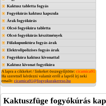
Kaktusz tabletta fogyás
Fogyókúrás kaktusz kapszula
Árak fogyókúrás
Olcsó fogyókúra tabletta
Olcsó fogyókúrás készítmények
Fülakupunktúra fogyás árak
Elektrolipolízises fogyás árak
Fogyókúra kaktusz kivonattal
Kaktusz kivonat fogyókúra
A lapra a cikkeket / linkeket összegyűjtötte:
cicamica91
Ha szeretnél kérdezni valamit erről a lapról írj neki
emailt:
cicamica91@fogyokurakereso.hu
Kaktuszfüge fogyókúrás kap