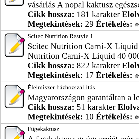
vásárlás A nopal kaktusz egészsé
Cikk hossza:
181 karakter
Elol
Megtekintések:
29
Értékelés:
Scitec Nutrition Restyle 1
Scitec Nutrition Carni-X Liquid 
Nutrition Carni-X Liquid 40 000
Cikk hossza:
822 karakter
Elol
Megtekintések:
17
Értékelés:
Élelmiszer házhozszállítás
Magyarországon garantáltan a l
Cikk hossza:
51 karakter
Elolv
Megtekintések:
10
Értékelés:
Fügekaktusz