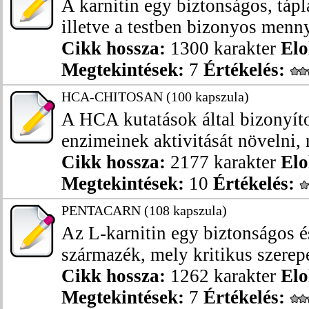
A karnitin egy biztonságos, tápl
illetve a testben bizonyos menny
Cikk hossza:
1300 karakter
Elo
Megtekintések:
7
Értékelés:
HCA-CHITOSAN (100 kapszula)
A HCA kutatások által bizonyítot
enzimeinek aktivitását növelni, 
Cikk hossza:
2177 karakter
Elo
Megtekintések:
10
Értékelés:
PENTACARN (108 kapszula)
Az L-karnitin egy biztonságos 
származék, mely kritikus szerepet
Cikk hossza:
1262 karakter
Elo
Megtekintések:
7
Értékelés: