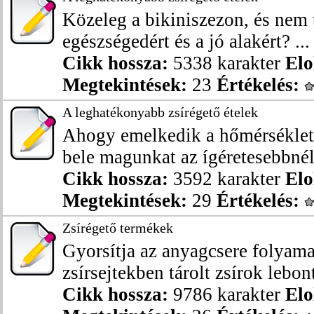
Közeleg a bikiniszezon, és nem 
egészségedért és a jó alakért? ...
Cikk hossza:
5338 karakter
Elo
Megtekintések:
23
Értékelés:
A leghatékonyabb zsírégető ételek
Ahogy emelkedik a hőmérséklet,
bele magunkat az ígéretesebbnél 
Cikk hossza:
3592 karakter
Elo
Megtekintések:
29
Értékelés:
Zsírégető termékek
Gyorsítja az anyagcsere folyamat
zsírsejtekben tárolt zsírok lebont
Cikk hossza:
9786 karakter
Elo