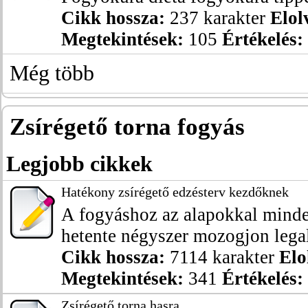
Cikk hossza:
237 karakter
Elol
Megtekintések:
105
Értékelés:
Még több
Zsírégető torna fogyás
Legjobb cikkek
Hatékony zsírégető edzésterv kezdőknek
A fogyáshoz az alapokkal minde
hetente négyszer mozogjon legalá
Cikk hossza:
7114 karakter
Elo
Megtekintések:
341
Értékelés:
Zsírégető torna hasra