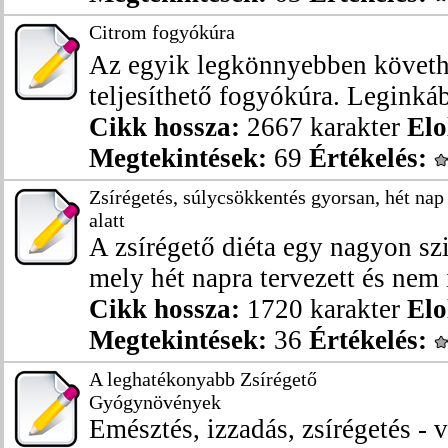
Citrom fogyókúra
Az egyik legkönnyebben követhe
teljesíthető fogyókúra. Leginkáb
Cikk hossza:
2667 karakter
Elo
Megtekintések:
69
Értékelés:
Zsírégetés, súlycsökkentés gyorsan, hét nap
alatt
A zsírégető diéta egy nagyon szi
mely hét napra tervezett és nem i
Cikk hossza:
1720 karakter
Elo
Megtekintések:
36
Értékelés:
A leghatékonyabb Zsírégető
Gyógynövények
Emésztés, izzadás, zsírégetés - 