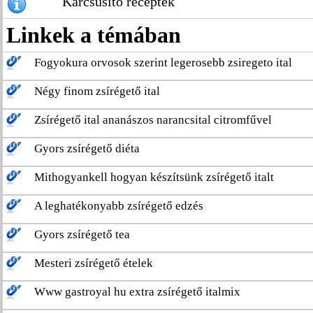
Karcsúsító receptek
Linkek a témában
Fogyokura orvosok szerint legerosebb zsiregeto ital
Négy finom zsírégető ital
Zsírégető ital ananászos narancsital citromfűvel
Gyors zsírégető diéta
Mithogyankell hogyan készítsünk zsírégető italt
A leghatékonyabb zsírégető edzés
Gyors zsírégető tea
Mesteri zsírégető ételek
Www gastroyal hu extra zsírégető italmix