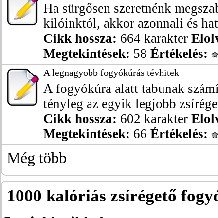
Ha sürgősen szeretnénk megszab
kilóinktól, akkor azonnali és hat
Cikk hossza:
664 karakter
Elol
Megtekintések:
58
Értékelés:
A legnagyobb fogyókúrás tévhitek
A fogyókúra alatt tabunak szám
tényleg az egyik legjobb zsíréget
Cikk hossza:
602 karakter
Elol
Megtekintések:
66
Értékelés:
Még több
1000 kalóriás zsírégető fog