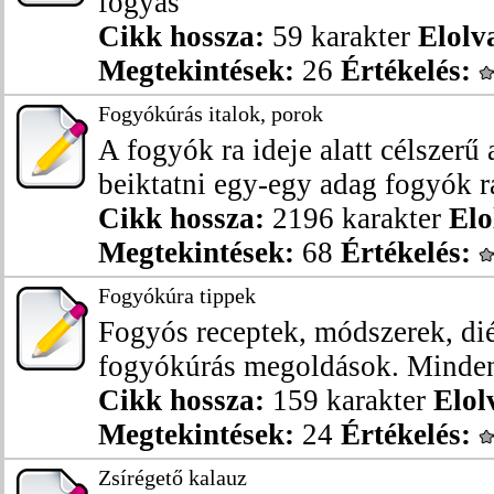
fogyás
Cikk hossza:
59 karakter
Elolv
Megtekintések:
26
Értékelés:
Fogyókúrás italok, porok
A fogyók ra ideje alatt célszer
beiktatni egy-egy adag fogyók rás
Cikk hossza:
2196 karakter
Elo
Megtekintések:
68
Értékelés:
Fogyókúra tippek
Fogyós receptek, módszerek, dié
fogyókúrás megoldások. Minden,
Cikk hossza:
159 karakter
Elol
Megtekintések:
24
Értékelés:
Zsírégető kalauz