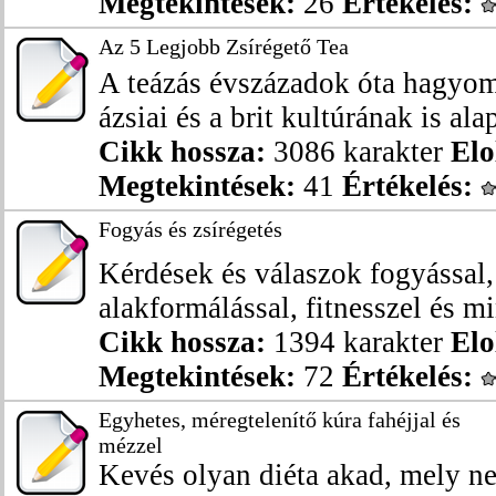
Megtekintések:
26
Értékelés:
Az 5 Legjobb Zsírégető Tea
A teázás évszázadok óta hagyom
ázsiai és a brit kultúrának is alap
Cikk hossza:
3086 karakter
Elo
Megtekintések:
41
Értékelés:
Fogyás és zsírégetés
Kérdések és válaszok fogyással, 
alakformálással, fitnesszel és mi
Cikk hossza:
1394 karakter
Elo
Megtekintések:
72
Értékelés:
Egyhetes, méregtelenítő kúra fahéjjal és
mézzel
Kevés olyan diéta akad, mely 