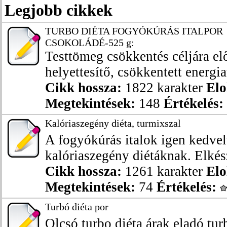
Legjobb cikkek
TURBO DIÉTA FOGYÓKÚRÁS ITALPOR
CSOKOLÁDÉ-525 g:
Testtömeg csökkentés céljára előá
helyettesítő, csökkentett energia
Cikk hossza:
1822 karakter
Elo
Megtekintések:
148
Értékelés:
Kalóriaszegény diéta, turmixszal
A fogyókúrás italok igen kedvelt
kalóriaszegény diétáknak. Elkész
Cikk hossza:
1261 karakter
Elo
Megtekintések:
74
Értékelés:
Turbó diéta por
Olcsó turbo diéta árak eladó turb