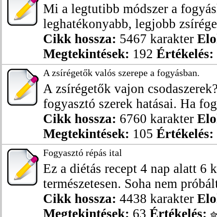
Mi a legtutibb módszer a fogyá
leghatékonyabb, legjobb zsírége
Cikk hossza:
5467 karakter
Elo
Megtekintések:
192
Értékelés:
A zsírégetők valós szerepe a fogyásban.
A zsírégetők vajon csodaszerek
fogyasztó szerek hatásai. Ha fog
Cikk hossza:
6760 karakter
Elo
Megtekintések:
105
Értékelés:
Fogyasztó répás ital
Ez a diétás recept 4 nap alatt 6 k
természetesen. Soha nem próbál
Cikk hossza:
4438 karakter
Elo
Megtekintések:
63
Értékelés: