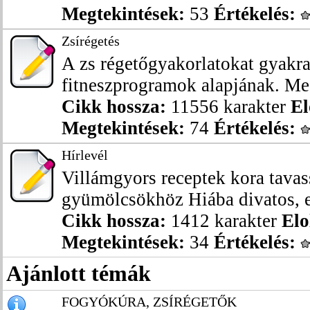
Megtekintések:
53
Értékelés:
Zsírégetés
A zs régetőgyakorlatokat gyakra
fitneszprogramok alapjának. Megd
Cikk hossza:
11556 karakter
El
Megtekintések:
74
Értékelés:
Hírlevél
Villámgyors receptek kora tavas
gyümölcsökhöz Hiába divatos, ez
Cikk hossza:
1412 karakter
Elo
Megtekintések:
34
Értékelés:
Ajánlott témák
FOGYÓKÚRA, ZSÍRÉGETŐK