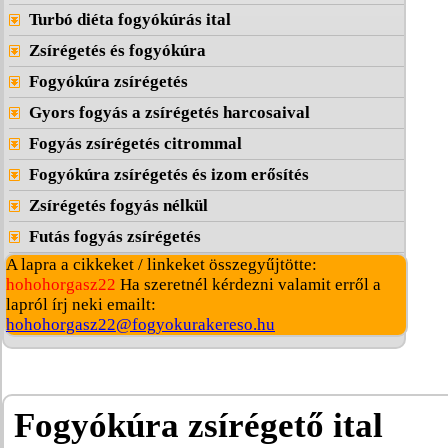
Turbó diéta fogyókúrás ital
Zsírégetés és fogyókúra
Fogyókúra zsírégetés
Gyors fogyás a zsírégetés harcosaival
Fogyás zsírégetés citrommal
Fogyókúra zsírégetés és izom erősítés
Zsírégetés fogyás nélkül
Futás fogyás zsírégetés
A lapra a cikkeket / linkeket összegyűjtötte:
hohohorgasz22
Ha szeretnél kérdezni valamit erről a
lapról írj neki emailt:
hohohorgasz22@fogyokurakereso.hu
Fogyókúra zsírégető ital