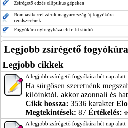
Zsírégető edzés elliptikus gépeken
Bombasikerrel zárult magyarország új fogyókúra
rendszerének
Fogyókúra nyíregyháza elit e fit stúdió
Legjobb zsírégető fogyókúr
Legjobb cikkek
A legjobb zsírégető fogyókúra hét nap alatt
Ha sürgősen szeretnénk megszab
kilóinktól, akkor azonnali és hat
Cikk hossza:
3536 karakter
Elo
Megtekintések:
87
Értékelés:
A legjobb zsírégető fogyókúra hét nap alatt