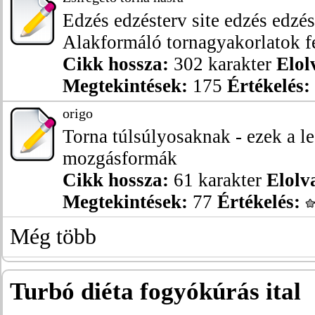
Edzés edzésterv site edzés edzé
Alakformáló tornagyakorlatok fe
Cikk hossza:
302 karakter
Elol
Megtekintések:
175
Értékelés:
origo
Torna túlsúlyosaknak - ezek a l
mozgásformák
Cikk hossza:
61 karakter
Elolv
Megtekintések:
77
Értékelés:
Még több
Turbó diéta fogyókúrás ital