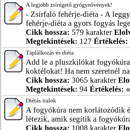
A legjobb zsírégető gyógynövények!
- Zsírfaló fehérje-diéta - A leg
fehérje-diéta a gyors fogyás leg
Cikk hossza:
579 karakter
Elol
Megtekintések:
127
Értékelés:
Táplálkozás és diéta
Add le a pluszkilókat fogyókúra 
koktélokat! Ha nem szeretnél nag
Cikk hossza:
3065 karakter
Elo
Megtekintések:
94
Értékelés:
Diétás italok
A fogyókúra nem korlátozódik ét
létezik, amik segítik a fogyókúrá
Cikk hossza:
1008 karakter
Elo