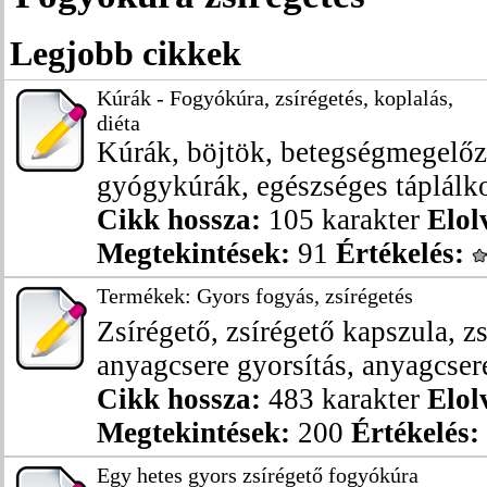
Legjobb cikkek
Kúrák - Fogyókúra, zsírégetés, koplalás,
diéta
Kúrák, böjtök, betegségmegelőz
gyógykúrák, egészséges táplálko
Cikk hossza:
105 karakter
Elol
Megtekintések:
91
Értékelés:
Termékek: Gyors fogyás, zsírégetés
Zsírégető, zsírégető kapszula, z
anyagcsere gyorsítás, anyagcsere
Cikk hossza:
483 karakter
Elol
Megtekintések:
200
Értékelés:
Egy hetes gyors zsírégető fogyókúra