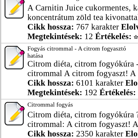
A Carnitin Juice cukormentes, ka
koncentrátum zöld tea kivonattal,
Cikk hossza:
767 karakter
Elol
Megtekintések:
12
Értékelés:
Fogyás citrommal - A citrom fogyasztó
hatása
Citrom diéta, citrom fogyókúra 
citrommal A citrom fogyaszt! A t
Cikk hossza:
6101 karakter
Elo
Megtekintések:
192
Értékelés:
Citrommal fogyás
Citrom diéta, citrom fogyókúra 
citrommal: A citrom fogyaszt! A 
Cikk hossza:
2350 karakter
Elo