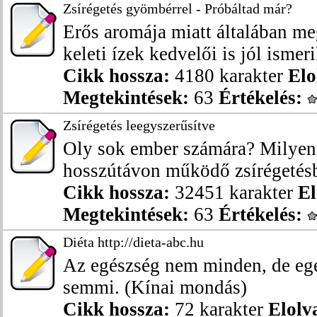
Zsírégetés gyömbérrel - Próbáltad már?
Erős aromája miatt általában me
keleti ízek kedvelői is jól ismeri
Cikk hossza:
4180 karakter
Elo
Megtekintések:
63
Értékelés:
Zsírégetés leegyszerűsítve
Oly sok ember számára? Milyen 
hosszútávon működő zsírégetésben
Cikk hossza:
32451 karakter
El
Megtekintések:
63
Értékelés:
Diéta http://dieta-abc.hu
Az egészség nem minden, de eg
semmi. (Kínai mondás)
Cikk hossza:
72 karakter
Elolv