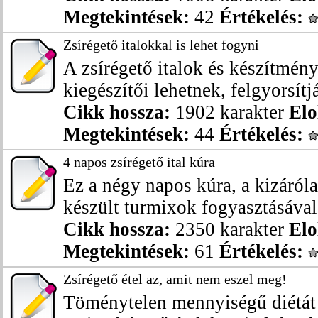
Megtekintések:
42
Értékelés:
Zsírégető italokkal is lehet fogyni
A zsírégető italok és készítmény
kiegészítői lehetnek, felgyorsítjá
Cikk hossza:
1902 karakter
Elo
Megtekintések:
44
Értékelés:
4 napos zsírégető ital kúra
Ez a négy napos kúra, a kizáról
készült turmixok fogyasztásával 
Cikk hossza:
2350 karakter
Elo
Megtekintések:
61
Értékelés:
Zsírégető étel az, amit nem eszel meg!
Töménytelen mennyiségű diétát le