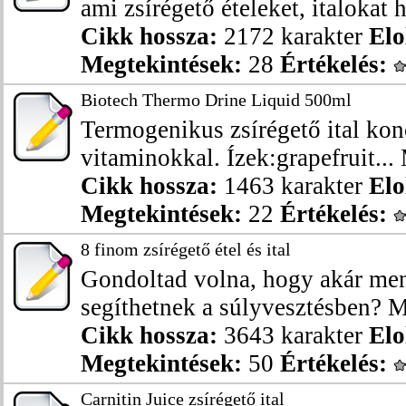
ami zsírégető ételeket, italokat hi
Cikk hossza:
2172 karakter
Elo
Megtekintések:
28
Értékelés:
Biotech Thermo Drine Liquid 500ml
Termogenikus zsírégető ital kon
vitaminokkal. Ízek:grapefruit.
Cikk hossza:
1463 karakter
Elo
Megtekintések:
22
Értékelés:
8 finom zsírégető étel és ital
Gondoltad volna, hogy akár menn
segíthetnek a súlyvesztésben? Mo
Cikk hossza:
3643 karakter
Elo
Megtekintések:
50
Értékelés:
Carnitin Juice zsírégető ital