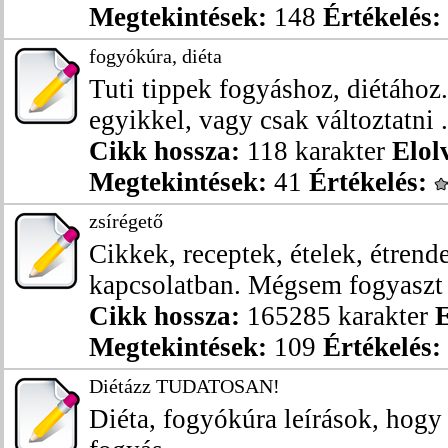
Megtekintések:
148
Értékelés:
fogyókúra, diéta
Tuti tippek fogyáshoz, diétához
egyikkel, vagy csak változtatni .
Cikk hossza:
118 karakter
Elol
Megtekintések:
41
Értékelés:
zsírégető
Cikkek, receptek, ételek, étrende
kapcsolatban. Mégsem fogyaszt 
Cikk hossza:
165285 karakter
E
Megtekintések:
109
Értékelés:
Diétázz TUDATOSAN!
Diéta, fogyókúra leírások, hog