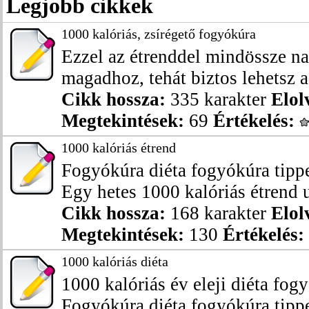
Legjobb cikkek
1000 kalóriás, zsírégető fogyókúra
Ezzel az étrenddel mindössze na
magadhoz, tehát biztos lehetsz a
Cikk hossza:
335 karakter
Elol
Megtekintések:
69
Értékelés:
1000 kalóriás étrend
Fogyókúra diéta fogyókúra tippe
Egy hetes 1000 kalóriás étrend 
Cikk hossza:
168 karakter
Elol
Megtekintések:
130
Értékelés:
1000 kalóriás diéta
1000 kalóriás év eleji diéta fog
Fogyókúra diéta fogyókúra tippek