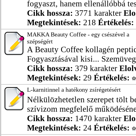
fogyaszt, hanem ellenállóbbá tesz
Cikk hossza:
3771 karakter
Elo
Megtekintések:
218
Értékelés:
MAKKA Beauty Coffee - egy csészével a
szépségért
A Beauty Coffee kollagén peptid
Fogyasztásával kisi... Szemüveg 
Cikk hossza:
379 karakter
Elol
Megtekintések:
29
Értékelés:
L-karnitinnel a hatékony zsírégetésért
Nélkülözhetetlen szerepet tölt b
szívizom megfelelő működésének
Cikk hossza:
1470 karakter
Elo
Megtekintések:
24
Értékelés: