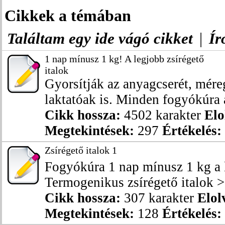
Cikkek a témában
Találtam egy ide vágó cikket
|
Ír
1 nap mínusz 1 kg! A legjobb zsírégető
italok
Gyorsítják az anyagcserét, mére
laktatóak is. Minden fogyókúra 
Cikk hossza:
4502 karakter
Elo
Megtekintések:
297
Értékelés:
Zsírégető italok 1
Fogyókúra 1 nap mínusz 1 kg a l
Termogenikus zsírégető italok >
Cikk hossza:
307 karakter
Elol
Megtekintések:
128
Értékelés: