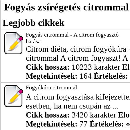
Fogyás zsírégetés citrommal
Legjobb cikkek
Fogyás citrommal - A citrom fogyasztó
hatása
Citrom diéta, citrom fogyókúra 
citrommal A citrom fogyaszt! A t
Cikk hossza:
10223 karakter
El
Megtekintések:
164
Értékelés:
Fogyókúra citrommal
A citrom fogyasztása kifejezette
esetben, ha nem csupán az ...
Cikk hossza:
3420 karakter
Elo
Megtekintések:
77
Értékelés: