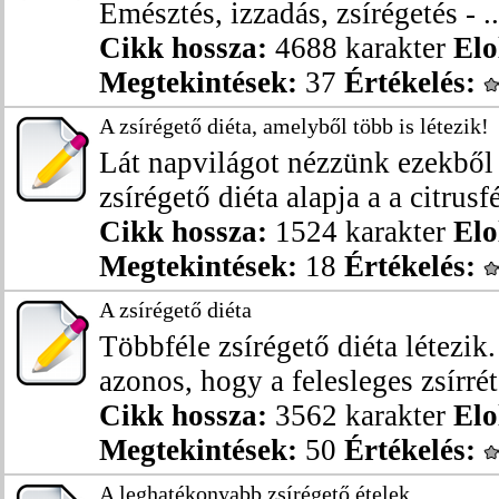
Emésztés, izzadás, zsírégetés - ..
Cikk hossza:
4688 karakter
Elo
Megtekintések:
37
Értékelés:
A zsírégető diéta, amelyből több is létezik!
Lát napvilágot nézzünk ezekből 
zsírégető diéta alapja a a citrusfé
Cikk hossza:
1524 karakter
Elo
Megtekintések:
18
Értékelés:
A zsírégető diéta
Többféle zsírégető diéta létezi
azonos, hogy a felesleges zsírréte
Cikk hossza:
3562 karakter
Elo
Megtekintések:
50
Értékelés:
A leghatékonyabb zsírégető ételek