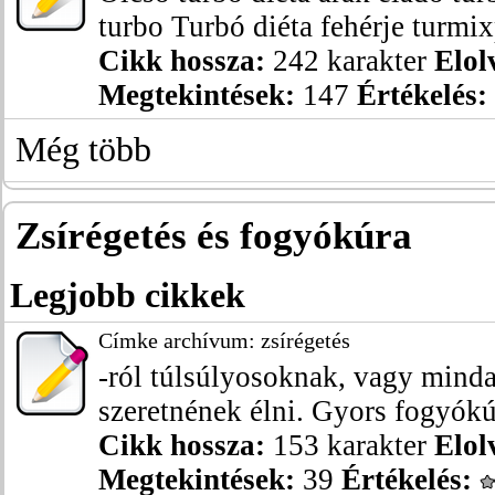
turbo Turbó diéta fehérje turmixp
Cikk hossza:
242 karakter
Elol
Megtekintések:
147
Értékelés:
Még több
Zsírégetés és fogyókúra
Legjobb cikkek
Címke archívum: zsírégetés
-ról túlsúlyosoknak, vagy mind
szeretnének élni. Gyors fogyókúr
Cikk hossza:
153 karakter
Elol
Megtekintések:
39
Értékelés: