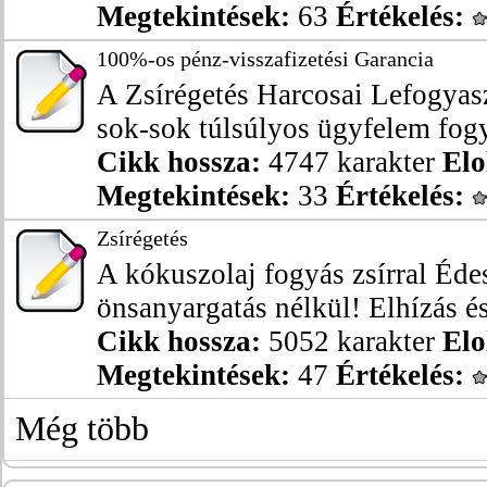
Megtekintések:
63
Értékelés:
100%-os pénz-visszafizetési Garancia
A Zsírégetés Harcosai Lefogyas
sok-sok túlsúlyos ügyfelem fogyo
Cikk hossza:
4747 karakter
Elo
Megtekintések:
33
Értékelés:
Zsírégetés
A kókuszolaj fogyás zsírral Éd
önsanyargatás nélkül! Elhízás és 
Cikk hossza:
5052 karakter
Elo
Megtekintések:
47
Értékelés:
Még több