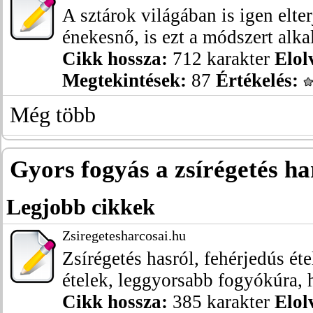
A sztárok világában is igen elt
énekesnő, is ezt a módszert alkal
Cikk hossza:
712 karakter
Elol
Megtekintések:
87
Értékelés:
Még több
Gyors fogyás a zsírégetés ha
Legjobb cikkek
Zsiregetesharcosai.hu
Zsírégetés hasról, fehérjedús ét
ételek, leggyorsabb fogyókúra, h
Cikk hossza:
385 karakter
Elol