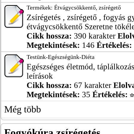
Termékek: Étvágycsökkentő, zsírégető
Zsírégetés , zsírégető , fogyás g
étvágycsökkentő Szeretne tökélet
Cikk hossza:
390 karakter
Elol
Megtekintések:
146
Értékelés:
Testünk-Egészségünk-Diéta
Egészséges életmód, táplálkozás
leírások
Cikk hossza:
67 karakter
Elolv
Megtekintések:
35
Értékelés:
Még több
Fogyókúra zsírégetés