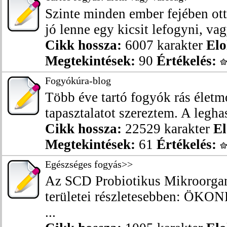
Szinte minden ember fejében ott
jó lenne egy kicsit lefogyni, vagy 
Cikk hossza:
6007 karakter
Elo
Megtekintések:
90
Értékelés:
Fogyókúra-blog
Több éve tartó fogyók rás életm
tapasztalatot szereztem. A legha
Cikk hossza:
22529 karakter
El
Megtekintések:
61
Értékelés:
Egészséges fogyás>>
Az SCD Probiotikus Mikroorgan
területei részletesebben: 
...