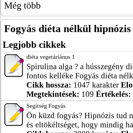
Még több
Fogyás diéta nélkül hipnózis 
Legjobb cikkek
diéta vegetáriánus 1
Spirulina alga ? a hússzegény di
fontos kelléke Fogyás diéta nélkü
Cikk hossza:
1047 karakter
Elo
Megtekintések:
109
Értékelés:
Segítség Fogyás
Ön küzd fogyás? Hipnózis tud ny
és eltökéltséget, hogy mindig ha