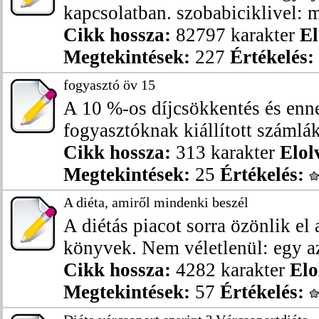
kapcsolatban. szobabiciklivel: me
Cikk hossza:
82797 karakter
El
Megtekintések:
227
Értékelés:
fogyasztó öv 15
A 10 %-os díjcsökkentés és enn
fogyasztóknak kiállított számlák
Cikk hossza:
313 karakter
Elol
Megtekintések:
25
Értékelés:
A diéta, amiről mindenki beszél
A diétás piacot sorra özönlik el
könyvek. Nem véletlenül: egy a
Cikk hossza:
4282 karakter
Elo
Megtekintések:
57
Értékelés: