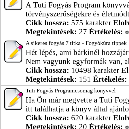
A Tuti Fogyás Program könyvvált
törvényszerűségekre és életmódt
Cikk hossza:
575 karakter
Elol
Megtekintések:
27
Értékelés:
A sikeres fogyás 7 titka - Fogyókúra tippek
Hét lépés, ami bárkinél hozzájár
Nem vagyunk egyformák van, aki
Cikk hossza:
10498 karakter
El
Megtekintések:
151
Értékelés:
Tuti Fogyás Programcsomag könyvvel
Ha Ön már megvette a Tuti Fog
itt találhatja a könyv által ajánlot
Cikk hossza:
620 karakter
Elol
Megtekintések:
20
Értékelés: