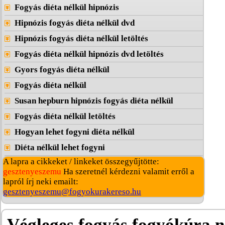
Fogyás diéta nélkül hipnózis
Hipnózis fogyás diéta nélkül dvd
Hipnózis fogyás diéta nélkül letöltés
Fogyás diéta nélkül hipnózis dvd letöltés
Gyors fogyás diéta nélkül
Fogyás diéta nélkül
Susan hepburn hipnózis fogyás diéta nélkül
Fogyás diéta nélkül letöltés
Hogyan lehet fogyni diéta nélkül
Diéta nélkül lehet fogyni
A lapra a cikkeket / linkeket összegyűjtötte:
gesztenyeszemu
Ha szeretnél kérdezni valamit erről a
lapról írj neki emailt:
gesztenyeszemu@fogyokurakereso.hu
Végleges fogyás fogyókúra n