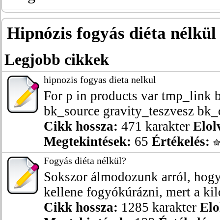
Hipnózis fogyás diéta nélkül
Legjobb cikkek
hipnozis fogyas dieta nelkul
For p in products var tmp_lin
bk_source gravity_teszvesz bk_c
Cikk hossza:
471 karakter
Elol
Megtekintések:
65
Értékelés:
Fogyás diéta nélkül?
Sokszor álmodozunk arról, hogy
kellene fogyókúrázni, mert a kil
Cikk hossza:
1285 karakter
Elo