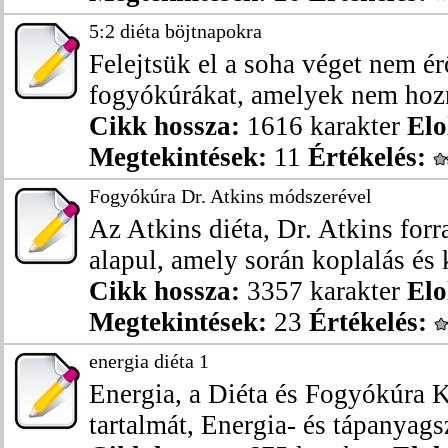
5:2 diéta böjtnapokra
Felejtsük el a soha véget nem é
fogyókúrákat, amelyek nem hozn
Cikk hossza:
1616 karakter
Elo
Megtekintések:
11
Értékelés:
Fogyókúra Dr. Atkins módszerével
Az Atkins diéta, Dr. Atkins forr
alapul, amely során koplalás és 
Cikk hossza:
3357 karakter
Elo
Megtekintések:
23
Értékelés:
energia diéta 1
Energia, a Diéta és Fogyókúra 
tartalmát, Energia- és tápanyagsz