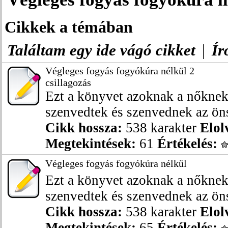
Cikkek a témában
Találtam egy ide vágó cikket
|
Ír
Végleges fogyás fogyókúra nélkül 2
csillagozás
Ezt a könyvet azoknak a nőknek
szenvedtek és szenvednek az öns
Cikk hossza:
538 karakter
Elol
Megtekintések:
61
Értékelés:
Végleges fogyás fogyókúra nélkül
Ezt a könyvet azoknak a nőknek
szenvedtek és szenvednek az öns
Cikk hossza:
538 karakter
Elol
Megtekintések:
65
Értékelés: