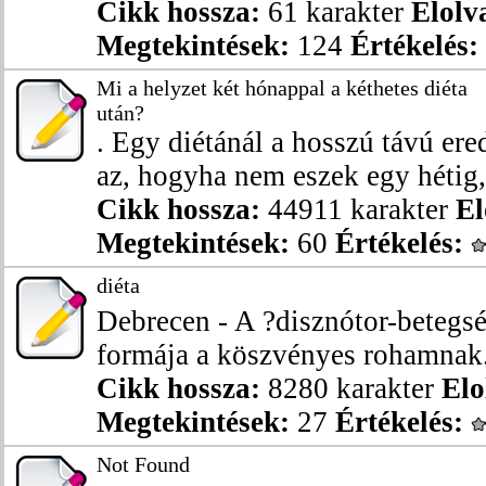
Cikk hossza:
61 karakter
Elolv
Megtekintések:
124
Értékelés:
Mi a helyzet két hónappal a kéthetes diéta
után?
. Egy diétánál a hosszú távú e
az, hogyha nem eszek egy hétig, 
Cikk hossza:
44911 karakter
El
Megtekintések:
60
Értékelés:
diéta
Debrecen - A ?disznótor-betegs
formája a köszvényes rohamnak.
Cikk hossza:
8280 karakter
Elo
Megtekintések:
27
Értékelés:
Not Found