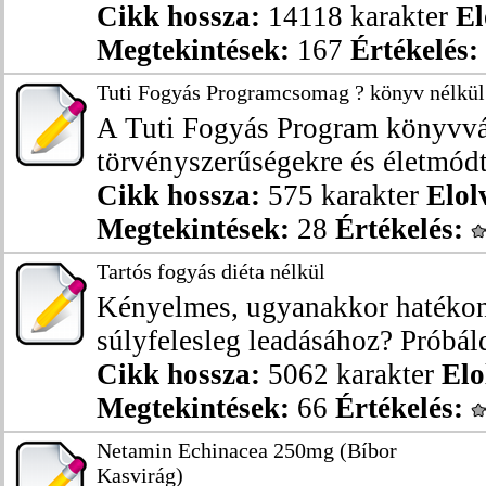
Cikk hossza:
14118 karakter
El
Megtekintések:
167
Értékelés:
Tuti Fogyás Programcsomag ? könyv nélkül
A Tuti Fogyás Program könyvvált
törvényszerűségekre és életmódt
Cikk hossza:
575 karakter
Elol
Megtekintések:
28
Értékelés:
Tartós fogyás diéta nélkül
Kényelmes, ugyanakkor hatékon
súlyfelesleg leadásához? Próbáld 
Cikk hossza:
5062 karakter
Elo
Megtekintések:
66
Értékelés:
Netamin Echinacea 250mg (Bíbor
Kasvirág)