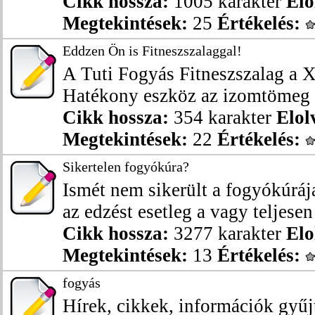
Cikk hossza:
1005 karakter
Elo
Megtekintések:
25
Értékelés:
Eddzen Ön is Fitneszszalaggal!
A Tuti Fogyás Fitneszszalag a X
Hatékony eszköz az izomtömeg n
Cikk hossza:
354 karakter
Elol
Megtekintések:
22
Értékelés:
Sikertelen fogyókúra?
Ismét nem sikerült a fogyókúrája
az edzést esetleg a vagy teljesen
Cikk hossza:
3277 karakter
Elo
Megtekintések:
13
Értékelés:
fogyás
Hírek, cikkek, információk gyű