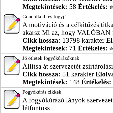
Megtekintések:
58
Értékelés:
Gondolkodj és fogyj!
A motiváció és a célkitűzés ti
akarsz Mi az, hogy VALÓBAN fo
Cikk hossza:
13798 karakter
El
Megtekintések:
71
Értékelés:
Jó ötletek fogyókúrázóknak
Állítsa át szervezetét zsírtárolás
Cikk hossza:
51 karakter
Elolv
Megtekintések:
148
Értékelés:
Fogyókúrás cikkek
A fogyókúrázó lányok szervezet
létfontoss