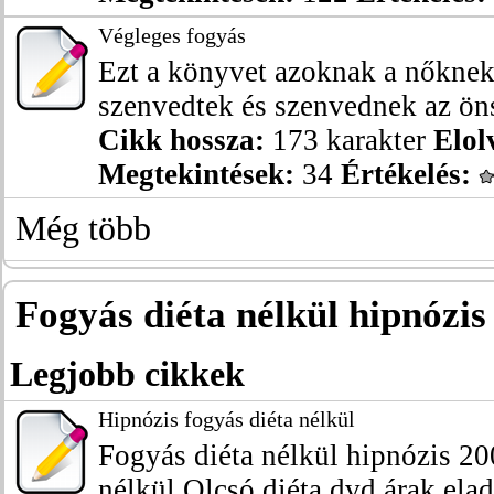
Végleges fogyás
Ezt a könyvet azoknak a nőknek
szenvedtek és szenvednek az öns
Cikk hossza:
173 karakter
Elol
Megtekintések:
34
Értékelés:
Még több
Fogyás diéta nélkül hipnózis
Legjobb cikkek
Hipnózis fogyás diéta nélkül
Fogyás diéta nélkül hipnózis 200
nélkül Olcsó diéta dvd árak eladó