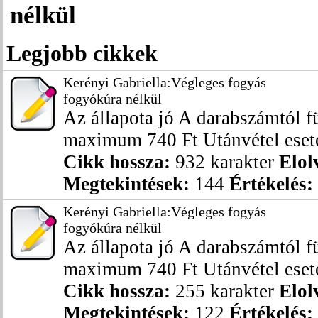
nélkül
Legjobb cikkek
Kerényi Gabriella:Végleges fogyás
fogyókúra nélkül
Az állapota jó A darabszámtól fü
maximum 740 Ft Utánvétel esetén
Cikk hossza:
932 karakter
Elol
Megtekintések:
144
Értékelés:
Kerényi Gabriella:Végleges fogyás
fogyókúra nélkül
Az állapota jó A darabszámtól fü
maximum 740 Ft Utánvétel esetén
Cikk hossza:
255 karakter
Elol
Megtekintések:
122
Értékelés: