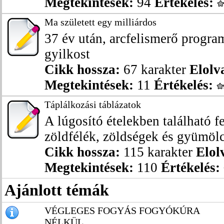
Megtekintések:
94
Értékelés:
Ma született egy milliárdos
37 év után, arcfelismerő program
gyilkost
Cikk hossza:
67 karakter
Elolv
Megtekintések:
11
Értékelés:
Táplálkozási táblázatok
A lúgosító ételekben található f
zöldfélék, zöldségek és gyümölc
Cikk hossza:
115 karakter
Elol
Megtekintések:
110
Értékelés:
Ajánlott témák
VÉGLEGES FOGYÁS FOGYÓKÚRA
NÉLKÜL