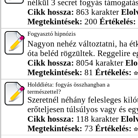
nélkül 3 secret fogyás támogatás
Cikk hossza:
863 karakter
Elol
Megtekintések:
200
Értékelés:
Fogyasztó hipnózis
Nagyon nehéz változtatni, ha ét
óta beléd rögzültek. Reggelire eg
Cikk hossza:
8054 karakter
Elo
Megtekintések:
81
Értékelés:
Holddiéta: fogyás összhangban a
természettel?
Szeretnél néhány felesleges kil
erőteljesen túlsúlyos vagy és eg
Cikk hossza:
118 karakter
Elol
Megtekintések:
73
Értékelés: