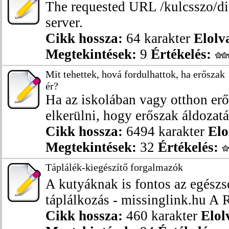
The requested URL /kulcsszo/di
server.
Cikk hossza:
64 karakter
Elolv
Megtekintések:
9
Értékelés:
Mit tehettek, hová fordulhattok, ha erőszak
ér?
Ha az iskolában vagy otthon erő
elkerülni, hogy erőszak áldozatáv
Cikk hossza:
6494 karakter
Elo
Megtekintések:
32
Értékelés:
Táplálék-kiegészítő forgalmazók
A kutyáknak is fontos az egészs
táplálkozás - missinglink.hu A R
Cikk hossza:
460 karakter
Elol