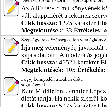
Diéta vércsoport szerint ? Vércsoportdiéta
Az AB0 terv című könyvének kö
vált alappillérét a lektinek szerve
Cikk hossza:
1225 karakter
Elo
Megtekintések:
33
Értékelés:
Szépségvarázs Szépségszalon vendégkönyv
Írja meg véleményét, javaslatát 
kapcsolatban! A moderálás jogát 
Cikk hossza:
46521 karakter
El
Megtekintések:
105
Értékelés:
Fogyj könnyedén a Dukan diéta
segítségével!
Kate Middleton, Jennifer Lopez 
diétát tartja. Ha nekik sikerül ko
Cikk hossza:
5075 karakter
Elo