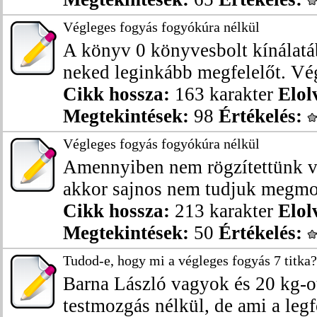
Végleges fogyás fogyókúra nélkül
A könyv 0 könyvesbolt kínálatáb
neked leginkább megfelelőt. Vég
Cikk hossza:
163 karakter
Elol
Megtekintések:
98
Értékelés:
Végleges fogyás fogyókúra nélkül
Amennyiben nem rögzítettünk vá
akkor sajnos nem tudjuk megmon
Cikk hossza:
213 karakter
Elol
Megtekintések:
50
Értékelés:
Tudod-e, hogy mi a végleges fogyás 7 titka?
Barna László vagyok és 20 kg-o
testmozgás nélkül, de ami a legf