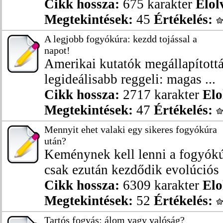
Cikk hossza:
675 karakter
Elol
Megtekintések:
45
Értékelés:
A legjobb fogyókúra: kezdd tojással a
napot!
Amerikai kutatók megállapítottá
legideálisabb reggeli: magas ...
Cikk hossza:
2717 karakter
Elo
Megtekintések:
47
Értékelés:
Mennyit ehet valaki egy sikeres fogyókúra
után?
Keménynek kell lenni a fogyókúr
csak ezután kezdődik evolúciós 
Cikk hossza:
6309 karakter
Elo
Megtekintések:
52
Értékelés:
Tartós fogyás: álom vagy valóság?