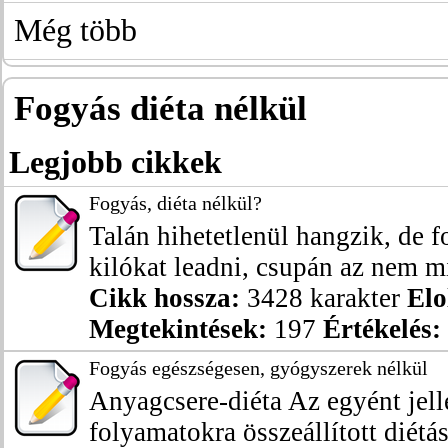
Még több
Fogyás diéta nélkül
Legjobb cikkek
Fogyás, diéta nélkül?
Talán hihetetlenül hangzik, de f
kilókat leadni, csupán az nem mi
Cikk hossza:
3428 karakter
Elo
Megtekintések:
197
Értékelés:
Fogyás egészségesen, gyógyszerek nélkül
Anyagcsere-diéta Az egyént jel
folyamatokra összeállított diétá