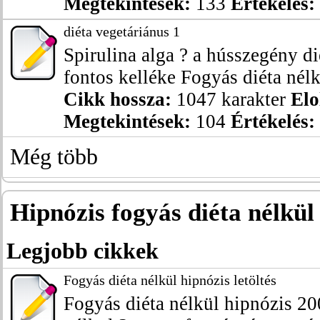
Megtekintések:
133
Értékelés:
diéta vegetáriánus 1
Spirulina alga ? a hússzegény di
fontos kelléke Fogyás diéta nélkü
Cikk hossza:
1047 karakter
Elo
Megtekintések:
104
Értékelés:
Még több
Hipnózis fogyás diéta nélkül 
Legjobb cikkek
Fogyás diéta nélkül hipnózis letöltés
Fogyás diéta nélkül hipnózis 200