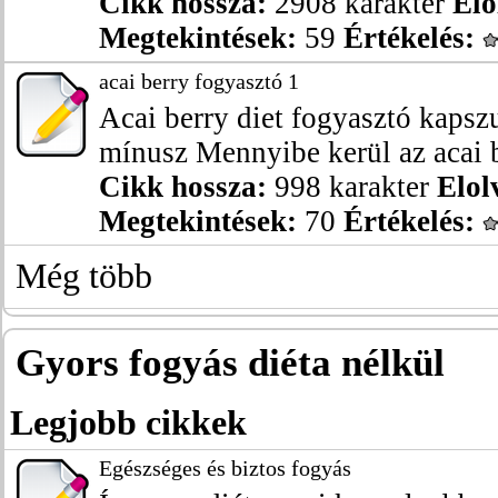
Cikk hossza:
2908 karakter
Elo
Megtekintések:
59
Értékelés:
acai berry fogyasztó 1
Acai berry diet fogyasztó kapsz
mínusz Mennyibe kerül az acai be
Cikk hossza:
998 karakter
Elol
Megtekintések:
70
Értékelés:
Még több
Gyors fogyás diéta nélkül
Legjobb cikkek
Egészséges és biztos fogyás