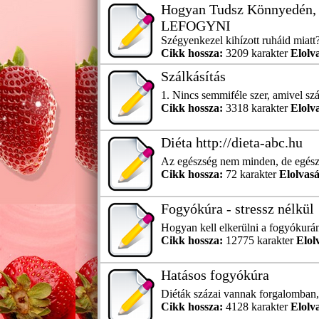
Hogyan Tudsz Könnyedén, 
LEFOGYNI
Szégyenkezel kihízott ruháid miatt?
Cikk hossza:
3209 karakter
Elolv
Szálkásítás
1. Nincs semmiféle szer, amivel szál
Cikk hossza:
3318 karakter
Elolv
Diéta http://dieta-abc.hu
Az egészség nem minden, de egész
Cikk hossza:
72 karakter
Elolvasá
Fogyókúra - stressz nélkül
Hogyan kell elkerülni a fogyókurán
Cikk hossza:
12775 karakter
Elol
Hatásos fogyókúra
Diéták százai vannak forgalomban, 
Cikk hossza:
4128 karakter
Elolv