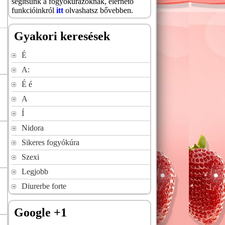
segítsünk a fogyókúrázóknak, elérhető
funkcióinkról
itt
olvashatsz bővebben.
Gyakori keresések
É
A:
É é
A
Í
Nidora
Sikeres fogyókúra
Szexi
Legjobb
Diurerbe forte
Google +1