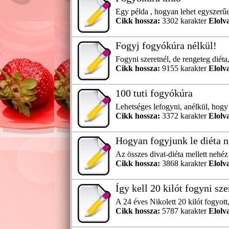
Egy példa , hogyan lehet egyszerűen
Cikk hossza:
3302 karakter
Elolv
Fogyj fogyókúra nélkül!
Fogyni szeretnél, de rengeteg diéta
Cikk hossza:
9155 karakter
Elolv
100 tuti fogyókúra
Lehetséges lefogyni, anélkül, hogy
Cikk hossza:
3372 karakter
Elolv
Hogyan fogyjunk le diéta n
Az összes divat-diéta mellett nehé
Cikk hossza:
3868 karakter
Elolv
Így kell 20 kilót fogyni sz
A 24 éves Nikolett 20 kilót fogyott,
Cikk hossza:
5787 karakter
Elolv