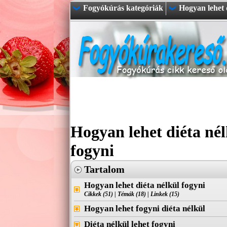
Fogyókúrás kategóriák
Hogyan lehet d
Hogyan lehet diéta nél
fogyni
Tartalom
Hogyan lehet diéta nélkül fogyni
Cikkek (51)
|
Témák (18)
|
Linkek (15)
Hogyan lehet fogyni diéta nélkül
Diéta nélkül lehet fogyni