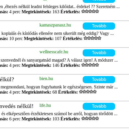
 ,éhezés nélkül leadni felsleges kilóidat.. érdekel ?? Szeretném ...
asás:
4 perc
Megtekintések:
163
Értékelés:
kamaszpanasz.hu
, koplalás és kínlódás ellenére nem sikerült még eddig? Vagy ...
asás:
10 perc
Megtekintések:
107
Értékelés:
wellnesscafe.hu
 szenvednél és sanyargatnád magad? A válasz igen! A módszer ...
asás:
4 perc
Megtekintések:
146
Értékelés:
élkül?
bien.hu
z megmondani, hogyan fogyhatunk le egészségesen. Szinte már ...
asás:
4 perc
Megtekintések:
68
Értékelés:
envedés nélkül!
life.hu
 és elképesztően érzékletesen számol be arról, hogyan törődött ...
asás:
6 perc
Megtekintések:
103
Értékelés: