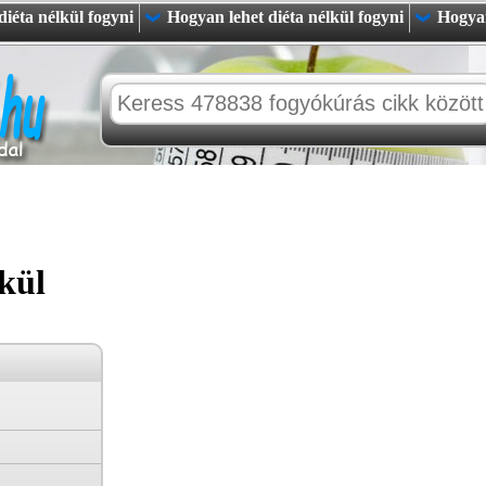
iéta nélkül fogyni
Hogyan lehet diéta nélkül fogyni
Hogyan
kül