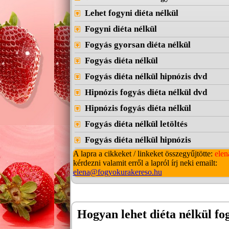
Lehet fogyni diéta nélkül
Fogyni diéta nélkül
Fogyás gyorsan diéta nélkül
Fogyás diéta nélkül
Fogyás diéta nélkül hipnózis dvd
Hipnózis fogyás diéta nélkül dvd
Hipnózis fogyás diéta nélkül
Fogyás diéta nélkül letöltés
Fogyás diéta nélkül hipnózis
A lapra a cikkeket / linkeket összegyűjtötte:
elen
kérdezni valamit erről a lapról írj neki emailt:
elena@fogyokurakereso.hu
Hogyan lehet diéta nélkül fo