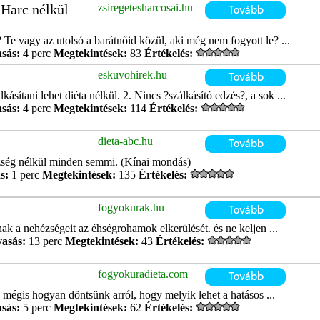
Harc nélkül
zsiregetesharcosai.hu
 Te vagy az utolsó a barátnőid közül, aki még nem fogyott le? ...
asás:
4 perc
Megtekintések:
83
Értékelés:
eskuvohirek.hu
kásítani lehet diéta nélkül. 2. Nincs ?szálkásító edzés?, a sok ...
asás:
4 perc
Megtekintések:
114
Értékelés:
dieta-abc.hu
ség nélkül minden semmi. (Kínai mondás)
s:
1 perc
Megtekintések:
135
Értékelés:
fogyokurak.hu
ak a nehézségeit az éhségrohamok elkerülését. és ne keljen ...
vasás:
13 perc
Megtekintések:
43
Értékelés:
fogyokuradieta.com
mégis hogyan döntsünk arról, hogy melyik lehet a hatásos ...
asás:
5 perc
Megtekintések:
62
Értékelés: