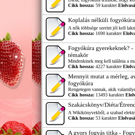
Cikk hossza:
59 karakter
Elolvasá
Koplalás nélküli fogyókúra
A nők többsége szerint jól kell lakn
Cikk hossza:
1690 karakter
Elolv
Fogyókúra gyerekeknek? -
témakör
Mindenkinek meg kell találnia a mag
Cikk hossza:
4227 karakter
Elolv
Mennyit mutat a mérleg, av
fogyókúra
Rengetegen vannak, akik valamilye
Cikk hossza:
13493 karakter
Elol
Szakácskönyv/Diéta/Étren
A Wikikönyvekből, a szabad elektr
Cikk hossza:
53 karakter
Elolvasá
A gyors fogyás titka - Fogy