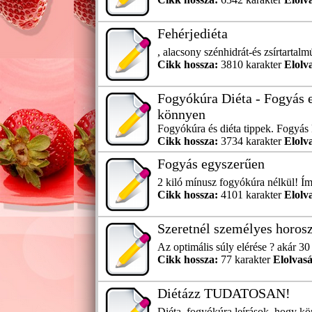
Fehérjediéta
, alacsony szénhidrát-és zsírtartalm
Cikk hossza:
3810 karakter
Elolv
Fogyókúra Diéta - Fogyás 
könnyen
Fogyókúra és diéta tippek. Fogyás 
Cikk hossza:
3734 karakter
Elolv
Fogyás egyszerűen
2 kiló mínusz fogyókúra nélkül! Íme,
Cikk hossza:
4101 karakter
Elolv
Szeretnél személyes horos
Az optimális súly elérése ? akár 30
Cikk hossza:
77 karakter
Elolvasá
Diétázz TUDATOSAN!
Diéta, fogyókúra leírások, hogy k