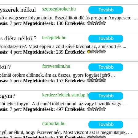
yszerek nélkül
szepsegbroker.hu
ő anyagcsere folyamatokra összeállított diétás program Anyagcsere ...
asás:
7 perc
Megtekintések:
130
Értékelés:
s diéta nélkül?
testepitek.hu
?csodaszerre?. Most éppen a zöld kávé kivonat az, ami sport és ...
asás:
4 perc
Megtekintések:
239
Értékelés:
lkül?
foreverslim.hu
árnái örökre eltűnnek, ám az összes, gyors fogyást ígérő ...
asás:
5 perc
Megtekintések:
157
Értékelés:
fogyni?
kerdezzfelelek.startlap.hu
lót lehet fogyni. Aki ennél többet mond, az vagy hazudik vagy ...
asás:
7 perc
Megtekintések:
497
Értékelés:
noiportal.hu
nyű, anélkül, hogy észrevennéd. Most viszont azt is megmutatjuk, ...
asás:
7 perc
Megtekintések:
195
Értékelés: