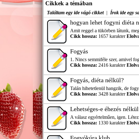
Cikkek a témában
Találtam egy ide vágó cikket
|
Írok ide egy sa
hogyan lehet fogyni diéta 
Amit reggel a tükörben látunk, meg
Cikk hossza:
1657 karakter
Elolv
Fogyás
1. Nincs semmiféle szer, amivel fogy
Cikk hossza:
2416 karakter
Elolv
Fogyás, diéta nélkül?
Talán hihetetlenül hangzik, de fogy
Cikk hossza:
3428 karakter
Elolv
Lehetséges-e éhezés nélkül
A válasz egyértelműen, igen. Létez
Cikk hossza:
1330 karakter
Elolv
Fogyókúra klub