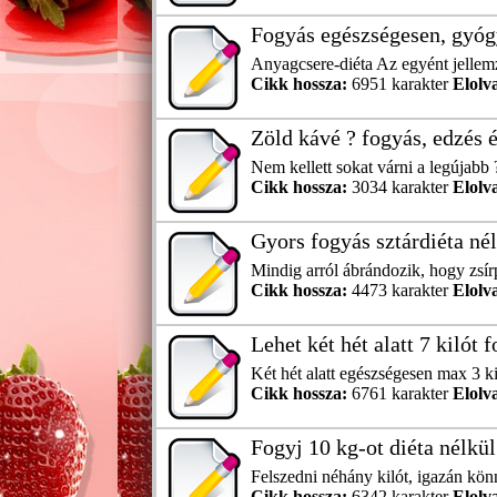
Fogyás egészségesen, gyóg
Anyagcsere-diéta Az egyént jellemz
Cikk hossza:
6951 karakter
Elolv
Zöld kávé ? fogyás, edzés é
Nem kellett sokat várni a legújabb 
Cikk hossza:
3034 karakter
Elolv
Gyors fogyás sztárdiéta né
Mindig arról ábrándozik, hogy zsírp
Cikk hossza:
4473 karakter
Elolv
Lehet két hét alatt 7 kilót 
Két hét alatt egészségesen max 3 ki
Cikk hossza:
6761 karakter
Elolv
Fogyj 10 kg-ot diéta nélkül
Felszedni néhány kilót, igazán kön
Cikk hossza:
6342 karakter
Elolv