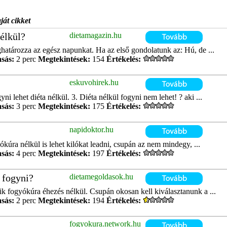
ját cikket
nélkül?
dietamagazin.hu
határozza az egész napunkat. Ha az első gondolatunk az: Hú, de ...
asás:
2 perc
Megtekintések:
154
Értékelés:
eskuvohirek.hu
ni lehet diéta nélkül. 3. Diéta nélkül fogyni nem lehet! ? aki ...
asás:
3 perc
Megtekintések:
175
Értékelés:
napidoktor.hu
ókúra nélkül is lehet kilókat leadni, csupán az nem mindegy, ...
asás:
4 perc
Megtekintések:
197
Értékelés:
 fogyni?
dietamegoldasok.hu
ik fogyókúra éhezés nélkül. Csupán okosan kell kiválasztanunk a ...
asás:
2 perc
Megtekintések:
194
Értékelés:
fogyokura.network.hu