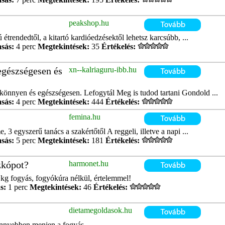
peakshop.hu
ú étrendedtől, a kitartó kardióedzésektől lehetsz karcsúbb, ...
asás:
4 perc
Megtekintések:
35
Értékelés:
egészségesen és
xn--kalriaguru-ibb.hu
könnyen és egészségesen. Lefogytál Meg is tudod tartani Gondold ...
asás:
4 perc
Megtekintések:
444
Értékelés:
femina.hu
 3 egyszerű tanács a szakértőtől A reggeli, illetve a napi ...
asás:
5 perc
Megtekintések:
181
Értékelés:
zkópot?
harmonet.hu
 kg fogyás, fogyókúra nélkül, értelemmel!
s:
1 perc
Megtekintések:
46
Értékelés:
dietamegoldasok.hu
önnyebben menjen a fogyás