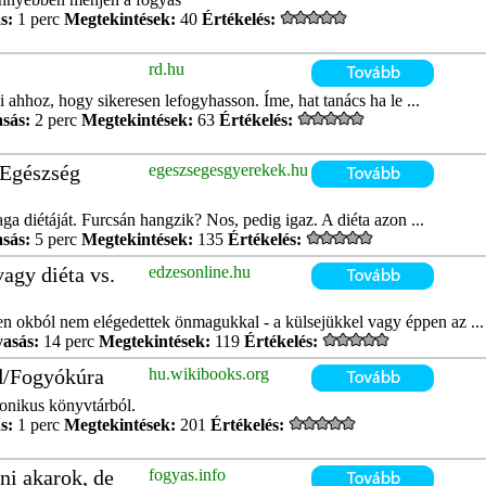
s:
1 perc
Megtekintések:
40
Értékelés:
rd.hu
i ahhoz, hogy sikeresen lefogyhasson. Íme, hat tanács ha le ...
asás:
2 perc
Megtekintések:
63
Értékelés:
 Egészség
egeszsegesgyerekek.hu
a diétáját. Furcsán hangzik? Nos, pedig igaz. A diéta azon ...
asás:
5 perc
Megtekintések:
135
Értékelés:
agy diéta vs.
edzesonline.hu
n okból nem elégedettek önmagukkal - a külsejükkel vagy éppen az ...
vasás:
14 perc
Megtekintések:
119
Értékelés:
d/Fogyókúra
hu.wikibooks.org
onikus könyvtárból.
s:
1 perc
Megtekintések:
201
Értékelés:
ni akarok, de
fogyas.info