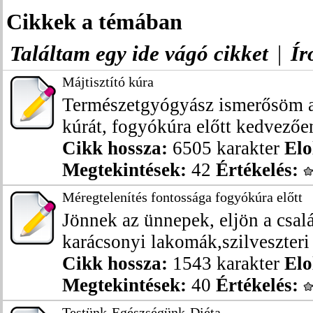
Cikkek a témában
Találtam egy ide vágó cikket
|
Ír
Májtisztító kúra
Természetgyógyász ismerősöm ajá
kúrát, fogyókúra előtt kedvezően
Cikk hossza:
6505 karakter
Elo
Megtekintések:
42
Értékelés:
Méregtelenítés fontossága fogyókúra előtt
Jönnek az ünnepek, eljön a csalá
karácsonyi lakomák,szilveszteri b
Cikk hossza:
1543 karakter
Elo
Megtekintések:
40
Értékelés:
Testünk-Egészségünk-Diéta