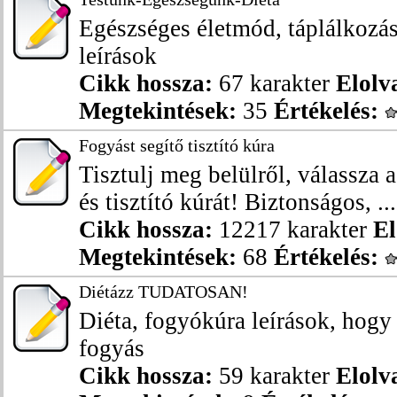
Egészséges életmód, táplálkozás
leírások
Cikk hossza:
67 karakter
Elolv
Megtekintések:
35
Értékelés:
Fogyást segítő tisztító kúra
Tisztulj meg belülről, válassza 
és tisztító kúrát! Biztonságos, ...
Cikk hossza:
12217 karakter
El
Megtekintések:
68
Értékelés:
Diétázz TUDATOSAN!
Diéta, fogyókúra leírások, hog
fogyás
Cikk hossza:
59 karakter
Elolv