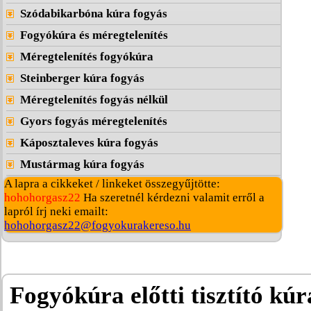
Szódabikarbóna kúra fogyás
Fogyókúra és méregtelenítés
Méregtelenítés fogyókúra
Steinberger kúra fogyás
Méregtelenítés fogyás nélkül
Gyors fogyás méregtelenítés
Káposztaleves kúra fogyás
Mustármag kúra fogyás
A lapra a cikkeket / linkeket összegyűjtötte:
hohohorgasz22
Ha szeretnél kérdezni valamit erről a
lapról írj neki emailt:
hohohorgasz22@fogyokurakereso.hu
Fogyókúra előtti tisztító kúr