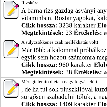
Rizskúra
A barna rizs gazdag ásványi an
vitaminban. Rostanyagokat, kalc
Cikk hossza:
3238 karakter
Elo
Megtekintések:
23
Értékelés:
A súlycsökkenés csak mellékhatás volt!
Már több alkalommal próbálkozt
egyik sem hozott számomra megf
Cikk hossza:
960 karakter
Elol
Megtekintések:
38
Értékelés:
Méregtelenítő diéta a nagy fogyás előtt
, de ha túl sok pluszkilóval kü
sürgősen szabadulni tőlük, a nag
Cikk hossza:
1409 karakter
Elo