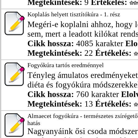
Megtekintések:
9
Értékelés:
Koplalás helyett tisztítókúra - 1. rész
Megéri-e koplalni ahhoz, hogy
sem, mert a leadott kilókat rends
Cikk hossza:
4085 karakter
Elo
Megtekintések:
22
Értékelés:
Fogyókúra tartós eredménnyel
Tényleg ámulatos eredményeket é
diéta és fogyókúra módszerekkel
Cikk hossza:
760 karakter
Elol
Megtekintések:
13
Értékelés:
Almaecet fogyókúra - természetes zsírégető
hatás
Nagyanyáink ősi csoda módszer