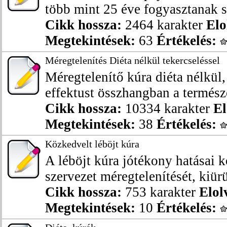
több mint 25 éve fogyasztanak sz
Cikk hossza:
2464 karakter
Elo
Megtekintések:
63
Értékelés:
Méregtelenítés Diéta nélkül tekercseléssel
Méregtelenítő kúra diéta nélkül
effektust összhangban a természet
Cikk hossza:
10334 karakter
El
Megtekintések:
38
Értékelés:
Közkedvelt léböjt kúra
A léböjt kúra jótékony hatásai k
szervezet méregtelenítését, kiürü
Cikk hossza:
753 karakter
Elol
Megtekintések:
10
Értékelés: