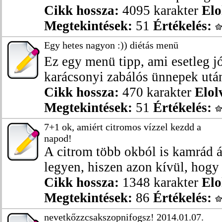
Cikk hossza:
4095 karakter
Elo
Megtekintések:
51
Értékelés:
Egy hetes nagyon :)) diétás menü
Ez egy menü tipp, ami esetleg jó
karácsonyi zabálós ünnepek után
Cikk hossza:
470 karakter
Elol
Megtekintések:
51
Értékelés:
7+1 ok, amiért citromos vízzel kezdd a
napod!
A citrom több okból is kamrád á
legyen, hiszen azon kívül, hogy 
Cikk hossza:
1348 karakter
Elo
Megtekintések:
86
Értékelés:
nevetkőzzcsakszopnifogsz! 2014.01.07.