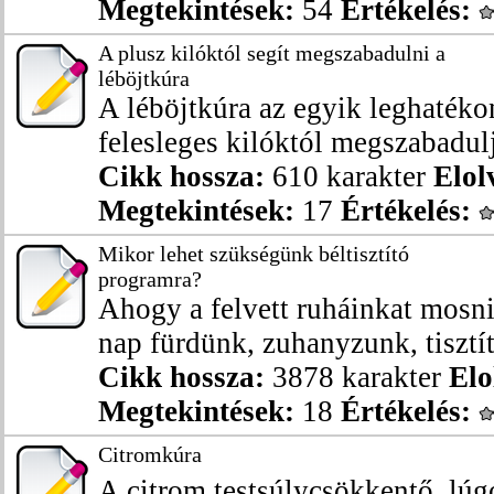
Megtekintések:
54
Értékelés:
A plusz kilóktól segít megszabadulni a
léböjtkúra
A léböjtkúra az egyik leghaték
felesleges kilóktól megszabadul
Cikk hossza:
610 karakter
Elol
Megtekintések:
17
Értékelés:
Mikor lehet szükségünk béltisztító
programra?
Ahogy a felvett ruháinkat mosn
nap fürdünk, zuhanyzunk, tisztítj
Cikk hossza:
3878 karakter
Elo
Megtekintések:
18
Értékelés:
Citromkúra
A citrom testsúlycsökkentő, lúgo