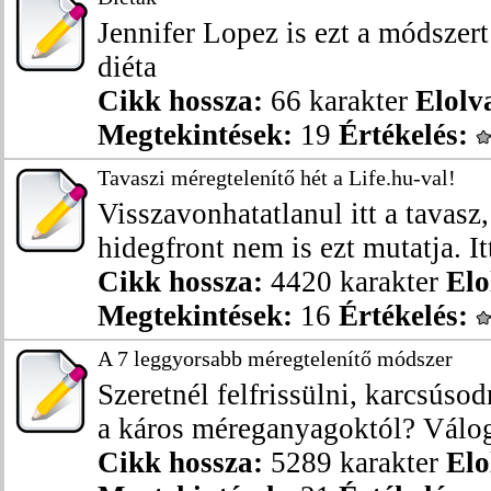
Jennifer Lopez is ezt a módszert
diéta
Cikk hossza:
66 karakter
Elolv
Megtekintések:
19
Értékelés:
Tavaszi méregtelenítő hét a Life.hu-val!
Visszavonhatatlanul itt a tavasz
hidegfront nem is ezt mutatja. Itt
Cikk hossza:
4420 karakter
Elo
Megtekintések:
16
Értékelés:
A 7 leggyorsabb méregtelenítő módszer
Szeretnél felfrissülni, karcsúso
a káros méreganyagoktól? Váloga
Cikk hossza:
5289 karakter
Elo