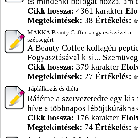
és mindenki bólogat hozzá, ám c
Cikk hossza:
4361 karakter
Elo
Megtekintések:
38
Értékelés:
MAKKA Beauty Coffee - egy csészével a
szépségért
A Beauty Coffee kollagén peptid
Fogyasztásával kisi... Szemüveg 
Cikk hossza:
379 karakter
Elol
Megtekintések:
27
Értékelés:
Táplálkozás és diéta
Ráférne a szervezetedre egy kis
híve a többnapos léböjtkúráknak,
Cikk hossza:
176 karakter
Elol
Megtekintések:
74
Értékelés: