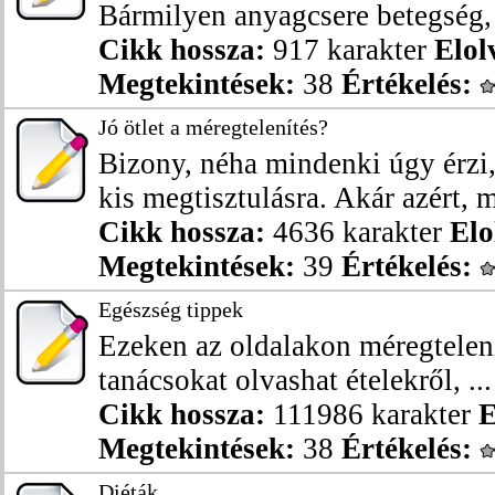
Bármilyen anyagcsere betegség, 
Cikk hossza:
917 karakter
Elol
Megtekintések:
38
Értékelés:
Jó ötlet a méregtelenítés?
Bizony, néha mindenki úgy érzi
kis megtisztulásra. Akár azért, m
Cikk hossza:
4636 karakter
Elo
Megtekintések:
39
Értékelés:
Egészség tippek
Ezeken az oldalakon méregtelení
tanácsokat olvashat ételekről, ...
Cikk hossza:
111986 karakter
E
Megtekintések:
38
Értékelés:
Diéták