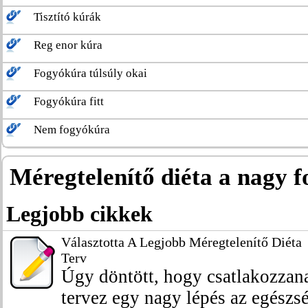
Tisztító kúrák
Reg enor kúra
Fogyókúra túlsúly okai
Fogyókúra fitt
Nem fogyókúra
Méregtelenítő diéta a nagy f
Legjobb cikkek
Választotta A Legjobb Méregtelenítő Diéta
Terv
Úgy döntött, hogy csatlakozzana
tervez egy nagy lépés az egészség