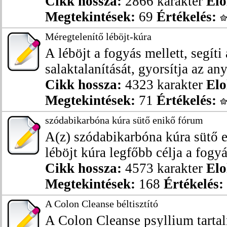
Cikk hossza:
2866 karakter
Elo
Megtekintések:
69
Értékelés:
Méregtelenítő léböjt-kúra
A léböjt a fogyás mellett, segíti 
salaktalanítását, gyorsítja az any
Cikk hossza:
4323 karakter
Elo
Megtekintések:
71
Értékelés:
szódabikarbóna kúra sütő enikő fórum
A(z) szódabikarbóna kúra sütő 
léböjt kúra legfőbb célja a fogyás
Cikk hossza:
4573 karakter
Elo
Megtekintések:
168
Értékelés:
A Colon Cleanse béltisztító
A Colon Cleanse psyllium tartal