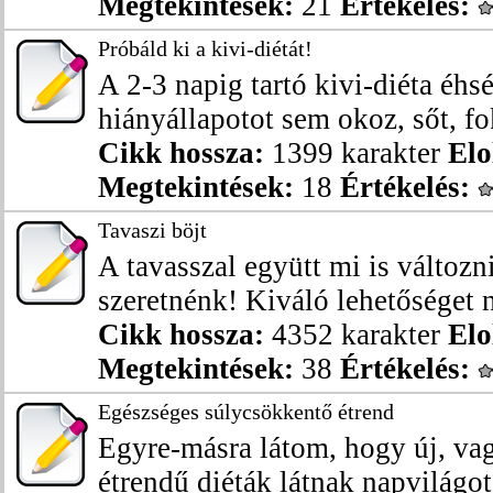
Megtekintések:
21
Értékelés:
Próbáld ki a kivi-diétát!
A 2-3 napig tartó kivi-diéta éhs
hiányállapotot sem okoz, sőt, fok
Cikk hossza:
1399 karakter
Elo
Megtekintések:
18
Értékelés:
Tavaszi böjt
A tavasszal együtt mi is változni
szeretnénk! Kiváló lehetőséget ny
Cikk hossza:
4352 karakter
Elo
Megtekintések:
38
Értékelés:
Egészséges súlycsökkentő étrend
Egyre-másra látom, hogy új, vagy
étrendű diéták látnak napvilágot,