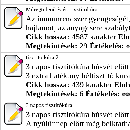
Méregtelenítés és Tisztítókúra
Az immunrendszer gyengeségét, 
hajlamot, az anyagcsere szabályta
Cikk hossza:
4587 karakter
Elo
Megtekintések:
29
Értékelés:
tisztító kúra 2
3 napos tisztítókúra húsvét előtt
3 extra hatékony béltisztító kúra 
Cikk hossza:
439 karakter
Elol
Megtekintések:
6
Értékelés:
3 napos tisztítókúra
3 napos tisztítókúra húsvét előtt
A nyúlünnep előtt még beiktathat