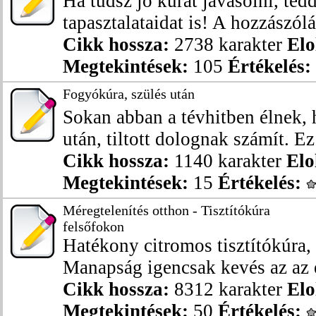
Ha tudsz jó kúrát javasolni, tedd
tapasztalataidat is! A hozzászólá
Cikk hossza:
2738 karakter
Elo
Megtekintések:
105
Értékelés:
Fogyókúra, szülés után
Sokan abban a tévhitben élnek, 
után, tiltott dolognak számít. Ez
Cikk hossza:
1140 karakter
Elo
Megtekintések:
15
Értékelés:
Méregtelenítés otthon - Tisztítókúra
felsőfokon
Hatékony citromos tisztítókúra,
Manapság igencsak kevés az az e
Cikk hossza:
8312 karakter
Elo
Megtekintések:
50
Értékelés: