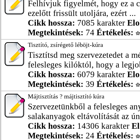
Felhívjuk figyelmét, hogy ez a 
ezelőtt frissült utoljára, ezért ...
Cikk hossza:
7085 karakter
Elo
Megtekintések:
74
Értékelés:
Tisztító, zsírégető léböjt-kúra
Tisztítsd meg szervezetedet a m
felesleges kilóktól, hogy a legjo
Cikk hossza:
6079 karakter
Elo
Megtekintések:
39
Értékelés:
Májtisztítás ? májtisztító kúra
Szervezetünkből a felesleges an
salakanyagok eltávolítását az ún.
Cikk hossza:
14306 karakter
El
Megtekintések:
24
Értékelés: