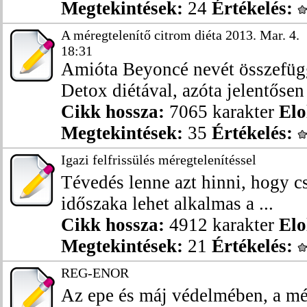
Megtekintések:
24
Értékelés:
A méregtelenítő citrom diéta 2013. Mar. 4.
18:31
Amióta Beyoncé nevét összefüg
Detox diétával, azóta jelentősen
Cikk hossza:
7065 karakter
Elo
Megtekintések:
35
Értékelés:
Igazi felfrissülés méregtelenítéssel
Tévedés lenne azt hinni, hogy c
időszaka lehet alkalmas a ...
Cikk hossza:
4912 karakter
Elo
Megtekintések:
21
Értékelés:
REG-ENOR
Az epe és máj védelmében, a mér