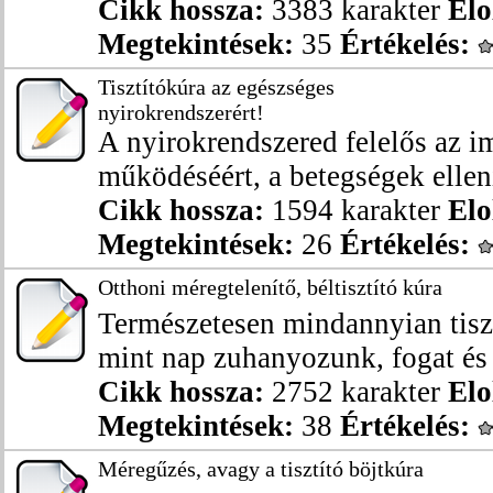
Cikk hossza:
3383 karakter
Elo
Megtekintések:
35
Értékelés:
Tisztítókúra az egészséges
nyirokrendszerért!
A nyirokrendszered felelős az 
működéséért, a betegségek elleni 
Cikk hossza:
1594 karakter
Elo
Megtekintések:
26
Értékelés:
Otthoni méregtelenítő, béltisztító kúra
Természetesen mindannyian tiszt
mint nap zuhanyozunk, fogat és h
Cikk hossza:
2752 karakter
Elo
Megtekintések:
38
Értékelés:
Méregűzés, avagy a tisztító böjtkúra