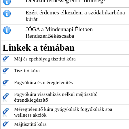
Diétázni terhesség előtt: őrültség?
Ezért érdemes elkezdeni a szódabikarbóna
kúrát
JÓGA a Mindennapi Életben
RendszerBékéscsaba
Linkek a témában
Máj és epehólyag tisztító kúra
Tisztító kúra
Fogyókúra és méregtelenítés
Fogyókúra visszahízás nélkül májtisztító
étrendkiegészítő
Méregtelenitő kúra gyógykúrák fogyókúrák spa
wellness akciók
Májtisztító kúra