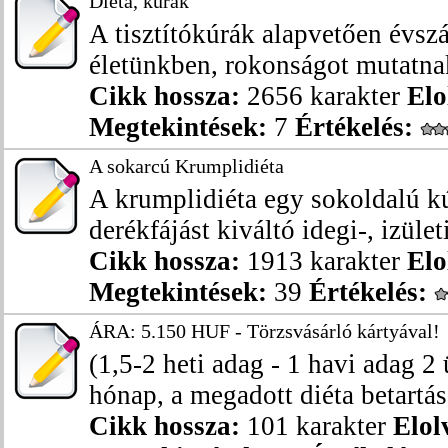
Diéta, kúrák
A tisztítókúrák alapvetően évsz
életünkben, rokonságot mutatnak
Cikk hossza:
2656 karakter
Elo
Megtekintések:
7
Értékelés:
A sokarcú Krumplidiéta
A krumplidiéta egy sokoldalú k
derékfájást kiváltó idegi-, izület
Cikk hossza:
1913 karakter
Elo
Megtekintések:
39
Értékelés:
ÁRA: 5.150 HUF - Törzsvásárló kártyával!
(1,5-2 heti adag - 1 havi adag 2 
hónap, a megadott diéta betartása
Cikk hossza:
101 karakter
Elol