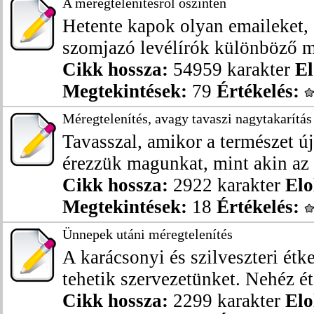
A méregtelenítésről őszintén
Hetente kapok olyan emaileket,
szomjazó levélírók különböző mé
Cikk hossza:
54959 karakter
El
Megtekintések:
79
Értékelés:
Méregtelenítés, avagy tavaszi nagytakarítás
Tavasszal, amikor a természet ú
érezzük magunkat, mint akin az 
Cikk hossza:
2922 karakter
Elo
Megtekintések:
18
Értékelés:
Ünnepek utáni méregtelenítés
A karácsonyi és szilveszteri ét
tehetik szervezetünket. Nehéz éte
Cikk hossza:
2299 karakter
Elo