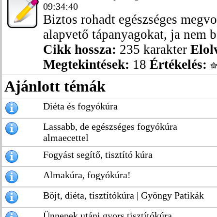
09:34:40
Biztos rohadt egészséges megvon
alapvető tápanyagokat, ja nem boc
Cikk hossza:
235 karakter
Elol
Megtekintések:
18
Értékelés:
Ajánlott témák
Diéta és fogyókúra
Lassabb, de egészséges fogyókúra
almaecettel
Fogyást segítő, tisztító kúra
Almakúra, fogyókúra!
Böjt, diéta, tisztítókúra | Gyöngy Patikák
Ünnepek utáni gyors tisztítókúra