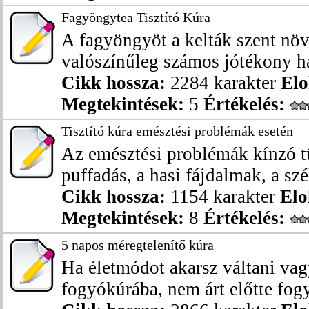
Fagyöngytea Tisztító Kúra
A fagyöngyöt a kelták szent növ
valószínűleg számos jótékony hat
Cikk hossza:
2284 karakter
Elo
Megtekintések:
5
Értékelés:
Tisztító kúra emésztési problémák esetén
Az emésztési problémák kínzó t
puffadás, a hasi fájdalmak, a sz
Cikk hossza:
1154 karakter
Elo
Megtekintések:
8
Értékelés:
5 napos méregtelenítő kúra
Ha életmódot akarsz váltani va
fogyókúrába, nem árt előtte fogy