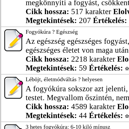
megkönnyíti a fogyást, csökkenti
Cikk hossza:
517 karakter
Elol
Megtekintések:
207
Értékelés:
Fogyókúra ? Egészség
Az egészség egészséges fogyást
egészséges életet von maga után
Cikk hossza:
2218 karakter
Elo
Megtekintések:
59
Értékelés:
Léböjt, életmódváltás ? helyesen
A fogyókúra sokszor azt jelenti,
testet. Megvallom őszintén, nem 
Cikk hossza:
4589 karakter
Elo
Megtekintések:
44
Értékelés:
3 hetes fogyókúra: 6-10 kiló mínusz