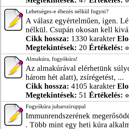
Megtekintések:
47
Értékelés:
Lehetséges-e éhezés nélkül fogyni?
A válasz egyértelműen, igen. Lé
nélkül. Csupán okosan kell kivál
Cikk hossza:
1330 karakter
Elo
Megtekintések:
20
Értékelés:
Almakúra, fogyókúra!
Az almakúrával elérhetünk súly
három hét alatt), zsírégetést, ...
Cikk hossza:
4105 karakter
Elo
Megtekintések:
51
Értékelés:
Fogyókúra juharsziruppal
Immunrendszerének megerősödését
. Több mint egy heti kúra alkalm