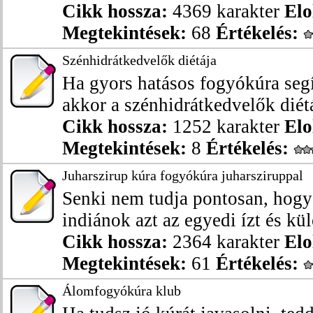
Cikk hossza:
4369 karakter
Elo
Megtekintések:
68
Értékelés:
Szénhidrátkedvelők diétája
Ha gyors hatásos fogyókúra segí
akkor a szénhidrátkedvelők diétáj
Cikk hossza:
1252 karakter
Elo
Megtekintések:
8
Értékelés:
Juharszirup kúra fogyókúra juharsziruppal
Senki nem tudja pontosan, hogy 
indiánok azt az egyedi ízt és kül
Cikk hossza:
2364 karakter
Elo
Megtekintések:
61
Értékelés:
Álomfogyókúra klub