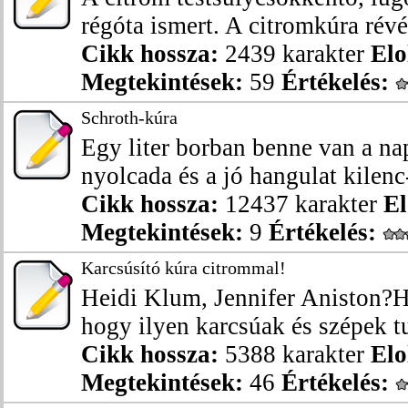
régóta ismert. A citromkúra révé
Cikk hossza:
2439 karakter
Elo
Megtekintések:
59
Értékelés:
Schroth-kúra
Egy liter borban benne van a na
nyolcada és a jó hangulat kilenc-
Cikk hossza:
12437 karakter
El
Megtekintések:
9
Értékelés:
Karcsúsító kúra citrommal!
Heidi Klum, Jennifer Aniston?H
hogy ilyen karcsúak és szépek tu
Cikk hossza:
5388 karakter
Elo
Megtekintések:
46
Értékelés: