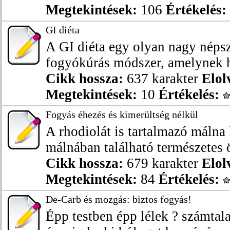
Megtekintések:
106
Értékelés:
GI diéta
A GI diéta egy olyan nagy néps
fogyókúrás módszer, amelynek h
Cikk hossza:
637 karakter
Elol
Megtekintések:
10
Értékelés:
Fogyás éhezés és kimerültség nélkül
A rhodiolát is tartalmazó málna
málnában található természetes ö
Cikk hossza:
679 karakter
Elol
Megtekintések:
84
Értékelés:
De-Carb és mozgás: biztos fogyás!
Épp testben épp lélek ? számtala