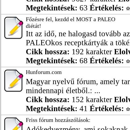
Megtekintések:
63
Értékelés:
Főzésre fel, kezdd el MOST a PALEO
diétát!
Itt az idő, ne halogasd tovább az
PALEOkos receptkártyák a tökél
Cikk hossza:
192 karakter
Elol
Megtekintések:
68
Értékelés:
Hunforum.com
Magyar nyelvű fórum, amely tar
mindennapi életből.: ...
Cikk hossza:
152 karakter
Elol
Megtekintések:
41
Értékelés:
Friss fórum hozzászólások:
Adókedvezmény, ami sokaknak já