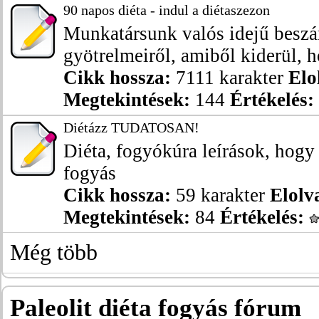
90 napos diéta - indul a diétaszezon
Munkatársunk valós idejű beszá
gyötrelmeiről, amiből kiderül, h
Cikk hossza:
7111 karakter
Elo
Megtekintések:
144
Értékelés:
Diétázz TUDATOSAN!
Diéta, fogyókúra leírások, hog
fogyás
Cikk hossza:
59 karakter
Elolv
Megtekintések:
84
Értékelés:
Még több
Paleolit diéta fogyás fórum