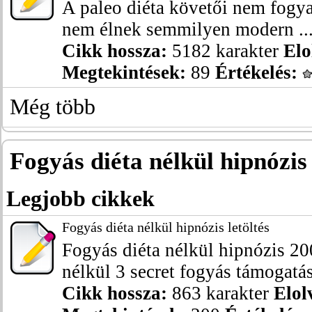
A paleo diéta követői nem fogya
nem élnek semmilyen modern ..
Cikk hossza:
5182 karakter
Elo
Megtekintések:
89
Értékelés:
Még több
Fogyás diéta nélkül hipnózis 
Legjobb cikkek
Fogyás diéta nélkül hipnózis letöltés
Fogyás diéta nélkül hipnózis 200
nélkül 3 secret fogyás támogatás
Cikk hossza:
863 karakter
Elol