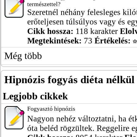
természettel?
Szeretnél néhány felesleges kil
erőteljesen túlsúlyos vagy és eg
Cikk hossza:
118 karakter
Elol
Megtekintések:
73
Értékelés:
Még több
Hipnózis fogyás diéta nélkül 
Legjobb cikkek
Fogyasztó hipnózis
Nagyon nehéz változtatni, ha ét
óta beléd rögzültek. Reggelire eg