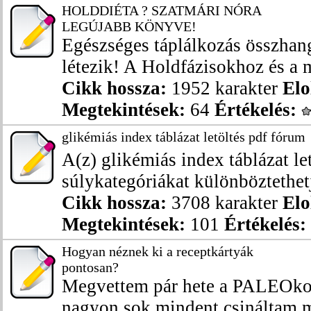
HOLDDIÉTA ? SZATMÁRI NÓRA
LEGÚJABB KÖNYVE!
Egészséges táplálkozás összhang
létezik! A Holdfázisokhoz és a m
Cikk hossza:
1952 karakter
Elo
Megtekintések:
64
Értékelés:
glikémiás index táblázat letöltés pdf fórum
A(z) glikémiás index táblázat l
súlykategóriákat különböztethet
Cikk hossza:
3708 karakter
Elo
Megtekintések:
101
Értékelés:
Hogyan néznek ki a receptkártyák
pontosan?
Megvettem pár hete a PALEOkos
nagyon sok mindent csináltam má