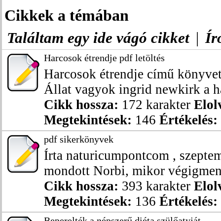
Cikkek a témában
Találtam egy ide vágó cikket
|
Ír
Harcosok étrendje pdf letöltés
Harcosok étrendje című könyvet
Állat vagyok ingrid newkirk a ha
Cikk hossza:
172 karakter
Elol
Megtekintések:
146
Értékelés:
pdf sikerkönyvek
Írta naturicumpontcom , szepte
mondott Norbi, mikor végigment
Cikk hossza:
393 karakter
Elol
Megtekintések:
136
Értékelés:
Beperelték a népszerű diéta szülőatyját