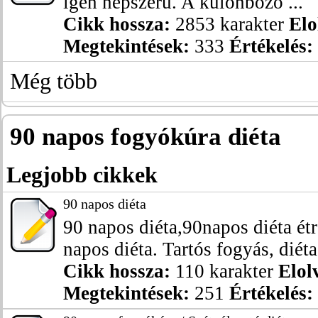
igen népszerű. A különböző ...
Cikk hossza:
2853 karakter
Elo
Megtekintések:
333
Értékelés:
Még több
90 napos fogyókúra diéta
Legjobb cikkek
90 napos diéta
90 napos diéta,90napos diéta ét
napos diéta. Tartós fogyás, diéta 
Cikk hossza:
110 karakter
Elol
Megtekintések:
251
Értékelés: