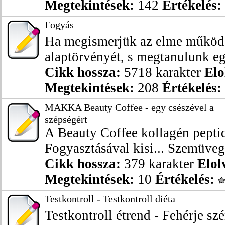
Megtekintések:
142
Értékelés:
Fogyás
Ha megismerjük az elme működ
alaptörvényét, s megtanulunk eg
Cikk hossza:
5718 karakter
Elo
Megtekintések:
208
Értékelés:
MAKKA Beauty Coffee - egy csészével a
szépségért
A Beauty Coffee kollagén peptid
Fogyasztásával kisi... Szemüveg 
Cikk hossza:
379 karakter
Elol
Megtekintések:
10
Értékelés:
Testkontroll - Testkontroll diéta
Testkontroll étrend - Fehérje szé