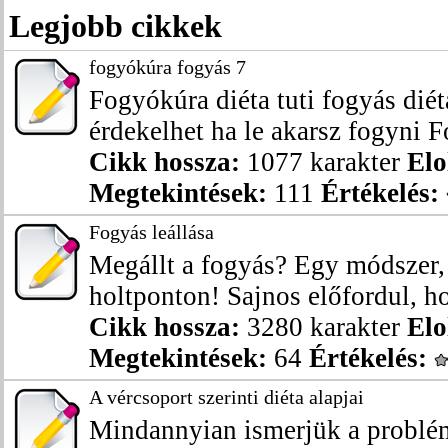
Legjobb cikkek
fogyókúra fogyás 7
Fogyókúra diéta tuti fogyás dié
érdekelhet ha le akarsz fogyni Fo
Cikk hossza:
1077 karakter
Elo
Megtekintések:
111
Értékelés:
Fogyás leállása
Megállt a fogyás? Egy módszer, 
holtponton! Sajnos előfordul, ho
Cikk hossza:
3280 karakter
Elo
Megtekintések:
64
Értékelés:
A vércsoport szerinti diéta alapjai
Mindannyian ismerjük a problé