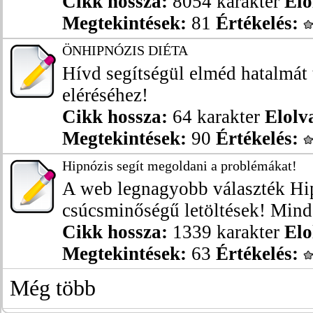
Cikk hossza:
8054 karakter
Elo
Megtekintések:
81
Értékelés:
ÖNHIPNÓZIS DIÉTA
Hívd segítségül elméd hatalmát 
eléréséhez!
Cikk hossza:
64 karakter
Elolv
Megtekintések:
90
Értékelés:
Hipnózis segít megoldani a problémákat!
A web legnagyobb választék Hip
csúcsminőségű letöltések! Mind
Cikk hossza:
1339 karakter
Elo
Megtekintések:
63
Értékelés:
Még több