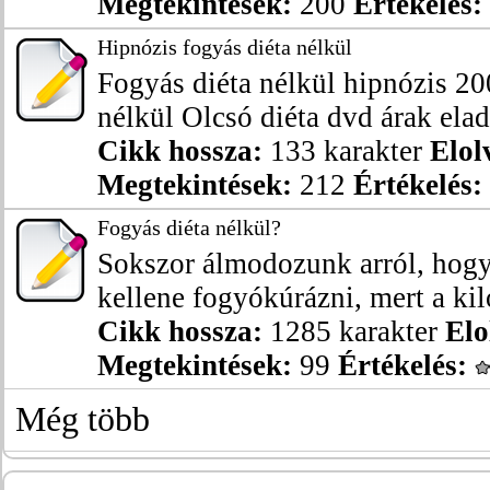
Megtekintések:
200
Értékelés:
Hipnózis fogyás diéta nélkül
Fogyás diéta nélkül hipnózis 200
nélkül Olcsó diéta dvd árak eladó
Cikk hossza:
133 karakter
Elol
Megtekintések:
212
Értékelés:
Fogyás diéta nélkül?
Sokszor álmodozunk arról, hogy
kellene fogyókúrázni, mert a kil
Cikk hossza:
1285 karakter
Elo
Megtekintések:
99
Értékelés:
Még több