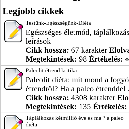
Legjobb cikkek
Testünk-Egészségünk-Diéta
Egészséges életmód, táplálkozás
leírások
Cikk hossza:
67 karakter
Elolv
Megtekintések:
98
Értékelés:
Paleolit étrend kritika
Paleolit diéta: mit mond a fogy
étrendről? Ha a paleo étrenddel .
Cikk hossza:
4308 karakter
Elo
Megtekintések:
135
Értékelés:
Táplálkozás kétmillió éve és ma ? a paleo
diéta