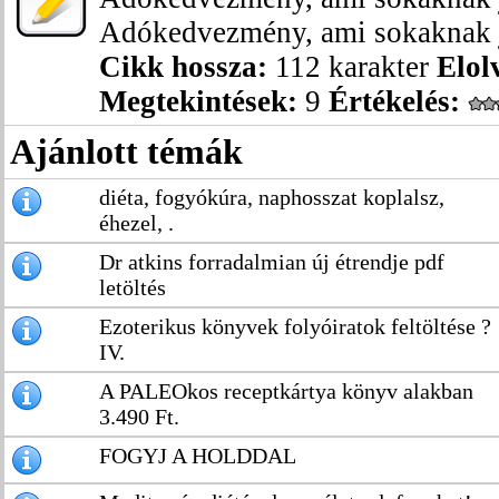
Adókedvezmény, ami sokaknak já
Cikk hossza:
112 karakter
Elol
Megtekintések:
9
Értékelés:
Ajánlott témák
diéta, fogyókúra, naphosszat koplalsz,
éhezel, .
Dr atkins forradalmian új étrendje pdf
letöltés
Ezoterikus könyvek folyóiratok feltöltése ?
IV.
A PALEOkos receptkártya könyv alakban
3.490 Ft.
FOGYJ A HOLDDAL