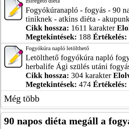
zsírégető diéta
Fogyókúranapló - fogyás - 90 na
tiniknek - atkins diéta - akupunk
Cikk hossza:
1611 karakter
Elo
Megtekintések:
188
Értékelés:
Fogyókúra napló letölthető
Letölthető fogyókúra napló fog
herbalife Ági szülés utáni fogyás
Cikk hossza:
304 karakter
Elol
Megtekintések:
474
Értékelés:
Még több
90 napos diéta megáll a fogy