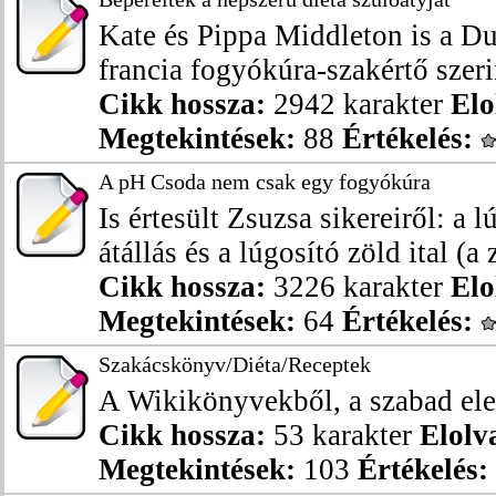
Kate és Pippa Middleton is a Du
francia fogyókúra-szakértő szeri
Cikk hossza:
2942 karakter
Elo
Megtekintések:
88
Értékelés:
A pH Csoda nem csak egy fogyókúra
Is értesült Zsuzsa sikereiről: a 
átállás és a lúgosító zöld ital (a z
Cikk hossza:
3226 karakter
Elo
Megtekintések:
64
Értékelés:
Szakácskönyv/Diéta/Receptek
A Wikikönyvekből, a szabad ele
Cikk hossza:
53 karakter
Elolv
Megtekintések:
103
Értékelés: