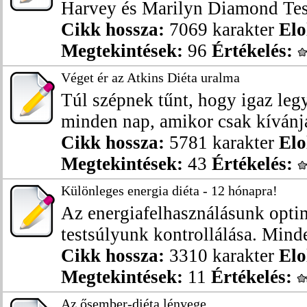
Harvey és Marilyn Diamond Test
Cikk hossza:
7069 karakter
Elo
Megtekintések:
96
Értékelés:
Véget ér az Atkins Diéta uralma
Túl szépnek tűnt, hogy igaz legy
minden nap, amikor csak kívánja
Cikk hossza:
5781 karakter
Elo
Megtekintések:
43
Értékelés:
Különleges energia diéta - 12 hónapra!
Az energiafelhasználásunk optim
testsúlyunk kontrollálása. Minde
Cikk hossza:
3310 karakter
Elo
Megtekintések:
11
Értékelés:
Az ősember-diéta lényege