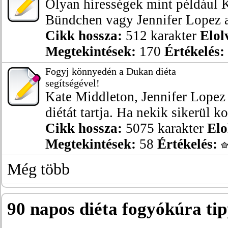
Olyan hírességek mint például 
Bündchen vagy Jennifer Lopez a
Cikk hossza:
512 karakter
Elol
Megtekintések:
170
Értékelés:
Fogyj könnyedén a Dukan diéta
segítségével!
Kate Middleton, Jennifer Lopez 
diétát tartja. Ha nekik sikerül ko
Cikk hossza:
5075 karakter
Elo
Megtekintések:
58
Értékelés:
Még több
90 napos diéta fogyókúra ti