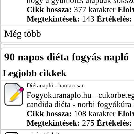
hogy a gyümölcs alapúak sokszor
Cikk hossza:
377 karakter
Elol
Megtekintések:
143
Értékelés:
Még több
90 napos diéta fogyás napló
Legjobb cikkek
Diétanapló - hamarosan
Fogyokuranaplo.hu - cukorbeteg 
candida diéta - norbi fogyókúra -
Cikk hossza:
108 karakter
Elol
Megtekintések:
275
Értékelés: