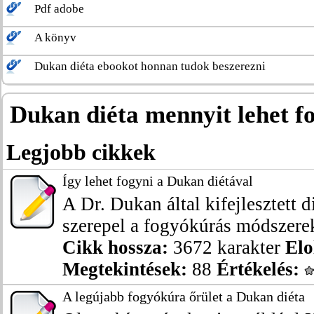
Pdf adobe
A könyv
Dukan diéta ebookot honnan tudok beszerezni
Dukan diéta mennyit lehet f
Legjobb cikkek
Így lehet fogyni a Dukan diétával
A Dr. Dukan által kifejlesztett 
szerepel a fogyókúrás módszerek 
Cikk hossza:
3672 karakter
Elo
Megtekintések:
88
Értékelés:
A legújabb fogyókúra őrület a Dukan diéta