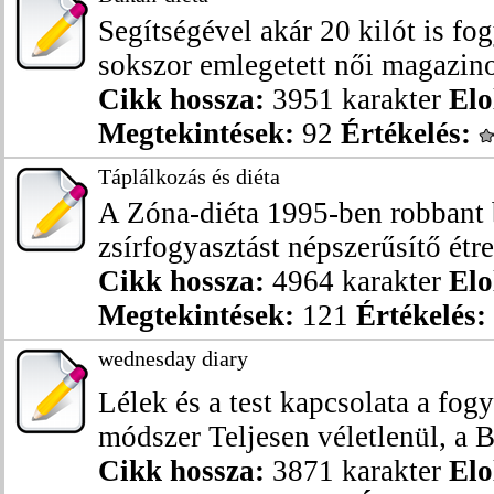
Segítségével akár 20 kilót is fog
sokszor emlegetett női magazino
Cikk hossza:
3951 karakter
Elo
Megtekintések:
92
Értékelés:
Táplálkozás és diéta
A Zóna-diéta 1995-ben robbant 
zsírfogyasztást népszerűsítő étre
Cikk hossza:
4964 karakter
Elo
Megtekintések:
121
Értékelés:
wednesday diary
Lélek és a test kapcsolata a fogy
módszer Teljesen véletlenül, a B
Cikk hossza:
3871 karakter
Elo