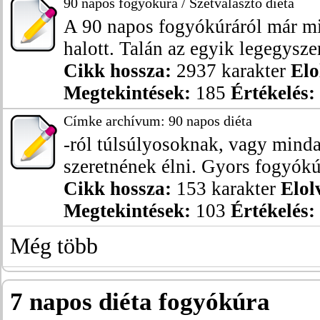
90 napos fogyókúra / Szétválasztó diéta
A 90 napos fogyókúráról már m
halott. Talán az egyik legegyszer
Cikk hossza:
2937 karakter
Elo
Megtekintések:
185
Értékelés:
Címke archívum: 90 napos diéta
-ról túlsúlyosoknak, vagy mind
szeretnének élni. Gyors fogyókúr
Cikk hossza:
153 karakter
Elol
Megtekintések:
103
Értékelés:
Még több
7 napos diéta fogyókúra