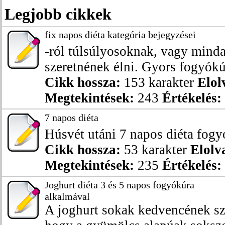
Legjobb cikkek
fix napos diéta kategória bejegyzései
-ról túlsúlyosoknak, vagy mind
szeretnének élni. Gyors fogyókúr
Cikk hossza:
153 karakter
Elol
Megtekintések:
243
Értékelés:
7 napos diéta
Húsvét utáni 7 napos diéta fogy
Cikk hossza:
53 karakter
Elolv
Megtekintések:
235
Értékelés:
Joghurt diéta 3 és 5 napos fogyókúra
alkalmával
A joghurt sokak kedvencének szá