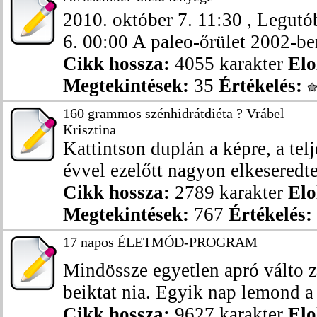
2010. október 7. 11:30 , Legutób
6. 00:00 A paleo-őrület 2002-ben
Cikk hossza:
4055 karakter
Elo
Megtekintések:
35
Értékelés:
160 grammos szénhidrátdiéta ? Vrábel
Krisztina
Kattintson duplán a képre, a tel
évvel ezelőtt nagyon elkeseredte
Cikk hossza:
2789 karakter
Elo
Megtekintések:
767
Értékelés:
17 napos ÉLETMÓD-PROGRAM
Mindössze egyetlen apró válto z
beiktat nia. Egyik nap lemond a f
Cikk hossza:
9627 karakter
Elo