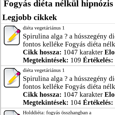
Fogyás diéta nélkül hipnózis 
Legjobb cikkek
diéta vegetáriánus 1
Spirulina alga ? a hússzegény di
fontos kelléke Fogyás diéta nélkü
Cikk hossza:
1047 karakter
Elo
Megtekintések:
109
Értékelés:
diéta vegetáriánus 1
Spirulina alga ? a hússzegény di
fontos kelléke Fogyás diéta nélkü
Cikk hossza:
1047 karakter
Elo
Megtekintések:
104
Értékelés:
Holddiéta: fogyás összhangban a