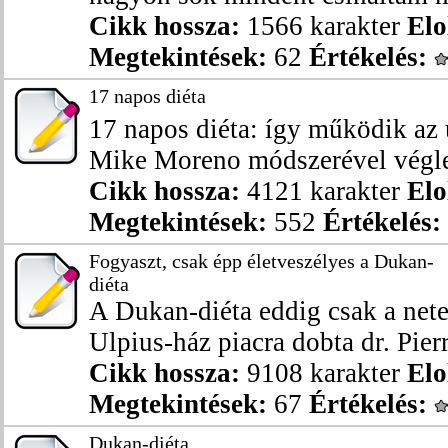
Cikk hossza:
1566 karakter
Elo
Megtekintések:
62
Értékelés:
17 napos diéta
17 napos diéta: így működik az 
Mike Moreno módszerével végleg
Cikk hossza:
4121 karakter
Elo
Megtekintések:
552
Értékelés:
Fogyaszt, csak épp életveszélyes a Dukan-
diéta
A Dukan-diéta eddig csak a nete
Ulpius-ház piacra dobta dr. Pier
Cikk hossza:
9108 karakter
Elo
Megtekintések:
67
Értékelés:
Dukan-diéta