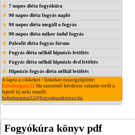
7 napos diéta fogyókúra
90 napos diéta fogyás napló
90 napos diéta megáll a fogyás
90 napos diéta mikor indul fogyás
Paleolit diéta fogyás fórum
Fogyás diéta nélkül hipnózis letöltés
Fogyás diéta nélkül hipnózis dvd letöltés
Hipnózis fogyás diéta nélkül letöltés
A lapra a cikkeket / linkeket összegyűjtötte:
hohohorgasz22
Ha szeretnél kérdezni valamit erről a
lapról írj neki emailt:
hohohorgasz22@fogyokurakereso.hu
Fogyókúra könyv pdf