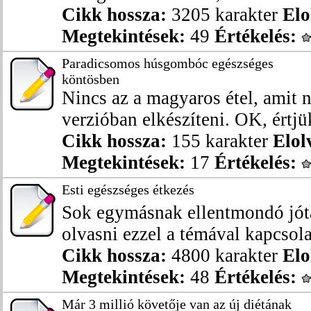
Cikk hossza:
3205 karakter
Elo
Megtekintések:
49
Értékelés:
Paradicsomos húsgombóc egészséges
köntösben
Nincs az a magyaros étel, amit 
verzióban elkészíteni. OK, értjü
Cikk hossza:
155 karakter
Elol
Megtekintések:
17
Értékelés:
Esti egészséges étkezés
Sok egymásnak ellentmondó jóta
olvasni ezzel a témával kapcsola
Cikk hossza:
4800 karakter
Elo
Megtekintések:
48
Értékelés:
Már 3 millió követője van az új diétának