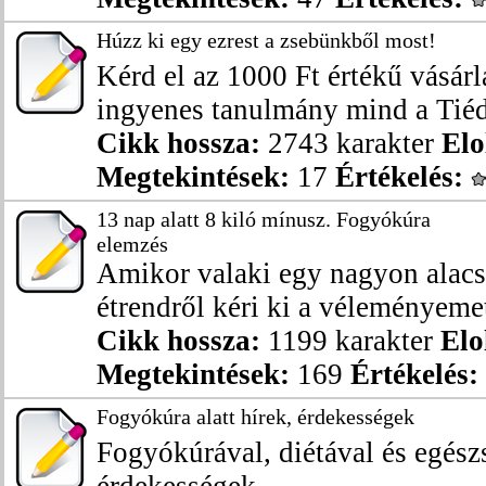
Húzz ki egy ezrest a zsebünkből most!
Kérd el az 1000 Ft értékű vásárl
ingyenes tanulmány mind a Tiéd l
Cikk hossza:
2743 karakter
Elo
Megtekintések:
17
Értékelés:
13 nap alatt 8 kiló mínusz. Fogyókúra
elemzés
Amikor valaki egy nagyon alacs
étrendről kéri ki a véleményemet,
Cikk hossza:
1199 karakter
Elo
Megtekintések:
169
Értékelés:
Fogyókúra alatt hírek, érdekességek
Fogyókúrával, diétával és egész