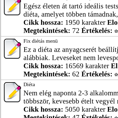
Egész életen át tartó ideális test
diéta, amelyet többen támadnak,
Cikk hossza:
1950 karakter
Elo
Megtekintések:
72
Értékelés:
Fix diétás menü
Ez a diéta az anyagcserét beállít
alábbiak. Leveseket nem levespo
Cikk hossza:
16569 karakter
El
Megtekintések:
62
Értékelés:
Diéta
Nem elég naponta 2-3 alkalomm
többször, kevesebb ételt vegyél 
Cikk hossza:
5050 karakter
Elo
Megtekintések:
47
Értékelés: