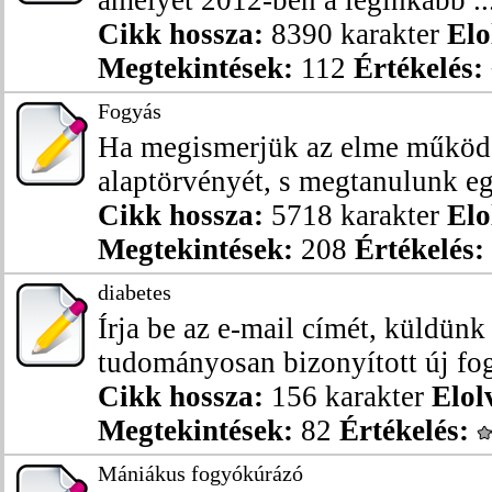
amelyet 2012-ben a leginkább ..
Cikk hossza:
8390 karakter
Elo
Megtekintések:
112
Értékelés:
Fogyás
Ha megismerjük az elme működ
alaptörvényét, s megtanulunk eg
Cikk hossza:
5718 karakter
Elo
Megtekintések:
208
Értékelés:
diabetes
Írja be az e-mail címét, küldünk
tudományosan bizonyított új fog
Cikk hossza:
156 karakter
Elol
Megtekintések:
82
Értékelés:
Mániákus fogyókúrázó