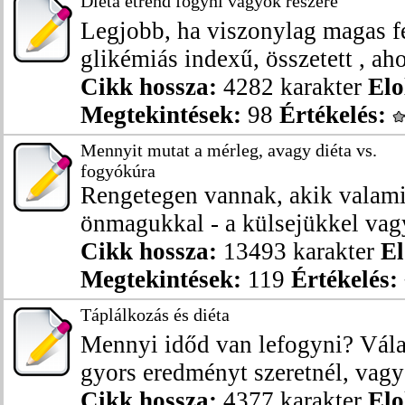
Diéta étrend fogyni vágyók részére
Legjobb, ha viszonylag magas fe
glikémiás indexű, összetett , ahol
Cikk hossza:
4282 karakter
Elo
Megtekintések:
98
Értékelés:
Mennyit mutat a mérleg, avagy diéta vs.
fogyókúra
Rengetegen vannak, akik valami
önmagukkal - a külsejükkel vagy
Cikk hossza:
13493 karakter
El
Megtekintések:
119
Értékelés:
Táplálkozás és diéta
Mennyi időd van lefogyni? Válas
gyors eredményt szeretnél, vagy 
Cikk hossza:
4377 karakter
Elo