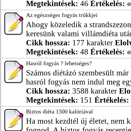
Megtekintések:
46
Értékelés:
Az egészséges fogyás trükkjei
Ahogy közeledik a strandszezon
keresünk valami villámdiéta után
Cikk hossza:
177 karakter
Elol
Megtekintések:
48
Értékelés:
Hasról fogyás ? lehetséges?
Számos diétázó szembesült már 
hasról fogyás nem indul meg egy
Cikk hossza:
3588 karakter
Elo
Megtekintések:
151
Értékelés:
Biztos diéta 1500 kalóriával
Ha most kezdtél új életet, nem 
fognod. A biztos fogyás receptje: