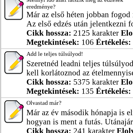
eredménye?
Már az első héten jobban fogod
Az első edzés után jelentkezni fo
Cikk hossza:
2125 karakter
Elo
Megtekintések:
106
Értékelés:
Add le teljes túlsúlyod!
Szeretnéd leadni teljes túlsúly
kell korlátoznod az ételmennyisé
Cikk hossza:
5375 karakter
Elo
Megtekintések:
135
Értékelés:
Olvastad már?
Már az év második hónapja is el
hogyan is ment a futás. Utánajárt
Cikk hossza:
241 karakter
Elol