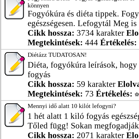
könnyen
Fogyókúra és diéta tippek. Fog
egészségesen. Lefogytál Meg is 
Cikk hossza:
3734 karakter
Elo
Megtekintések:
444
Értékelés:
Diétázz TUDATOSAN!
Diéta, fogyókúra leírások, hog
fogyás
Cikk hossza:
59 karakter
Elolv
Megtekintések:
73
Értékelés:
Mennyi idő alatt 10 kilót lefogyni?
1 hét alatt 1 kiló fogyás egészs
Tőled függ! Sokan megfogadják a
Cikk hossza:
2071 karakter
Elo