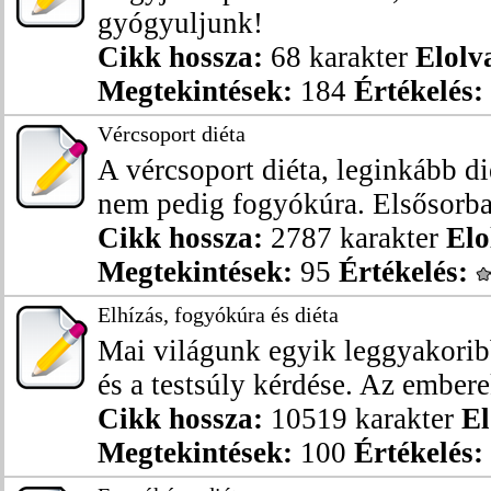
gyógyuljunk!
Cikk hossza:
68 karakter
Elolv
Megtekintések:
184
Értékelés:
Vércsoport diéta
A vércsoport diéta, leginkább di
nem pedig fogyókúra. Elsősorban
Cikk hossza:
2787 karakter
Elo
Megtekintések:
95
Értékelés:
Elhízás, fogyókúra és diéta
Mai világunk egyik leggyakorib
és a testsúly kérdése. Az embere
Cikk hossza:
10519 karakter
El
Megtekintések:
100
Értékelés: