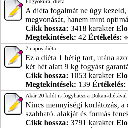
Fogyókúra, diéta
A diéta fogalmát ne úgy kezeld, 
megvonását, hanem mint optimál
Cikk hossza:
3418 karakter
Elo
Megtekintések:
42
Értékelés:
7 napos diéta
Ez a diéta 1 hétig tart, utána az
két hét alatt 9 kg fogyást garantál
Cikk hossza:
1053 karakter
Elo
Megtekintések:
139
Értékelés:
Akár 20 kilót is fogyhatsz a Dukan-diétával
Nincs mennyiségi korlátozás, a d
szabható. alakját és formás fenek
Cikk hossza:
3791 karakter
Elo