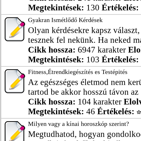
Megtekintések:
130
Értékelés:
Gyakran Ismétlődő Kérdések
Olyan kérdésekre kapsz választ
tesznek fel nekünk. Ha neked má
Cikk hossza:
6947 karakter
Elo
Megtekintések:
103
Értékelés:
Fitness,Étrendkiegészítés es Testépités
Az egészséges életmod nem ker
tartod be akkor hosszú távon az é
Cikk hossza:
104 karakter
Elol
Megtekintések:
46
Értékelés:
Milyen vagy a kínai horoszkóp szerint?
Megtudhatod, hogyan gondolkod