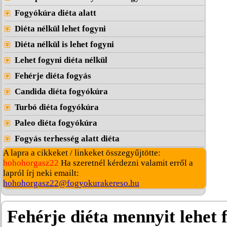
Fogyókúra diéta alatt
Diéta nélkül lehet fogyni
Diéta nélkül is lehet fogyni
Lehet fogyni diéta nélkül
Fehérje diéta fogyás
Candida diéta fogyókúra
Turbó diéta fogyókúra
Paleo diéta fogyókúra
Fogyás terhesség alatt diéta
A lapra a cikkeket / linkeket összegyűjtötte:
hohohorgasz22
Ha szeretnél kérdezni valamit erről a
lapról írj neki emailt:
hohohorgasz22@fogyokurakereso.hu
Fehérje diéta mennyit lehet 