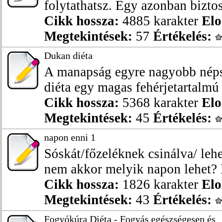
folytathatsz. Egy azonban biztos,
Cikk hossza:
4885 karakter
Elo
Megtekintések:
57
Értékelés:
Dukan diéta
A manapság egyre nagyobb nép
diéta egy magas fehérjetartalmú é
Cikk hossza:
5368 karakter
Elo
Megtekintések:
45
Értékelés:
napon enni 1
Sóskát/főzeléknek csinálva/ leh
nem akkor melyik napon lehet? 
Cikk hossza:
1826 karakter
Elo
Megtekintések:
43
Értékelés:
Fogyókúra Diéta - Fogyás egészségesen és