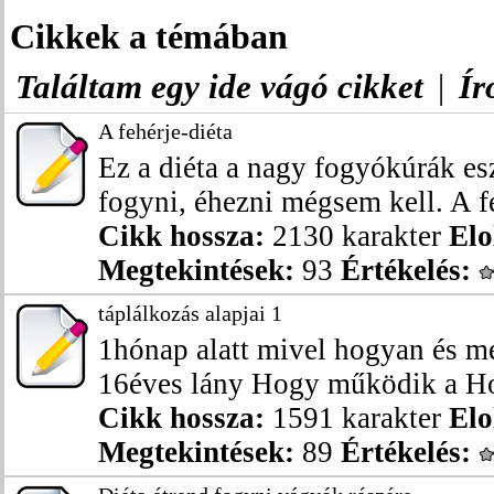
Cikkek a témában
Találtam egy ide vágó cikket
|
Ír
A fehérje-diéta
Ez a diéta a nagy fogyókúrák esz
fogyni, éhezni mégsem kell. A fe
Cikk hossza:
2130 karakter
Elo
Megtekintések:
93
Értékelés:
táplálkozás alapjai 1
1hónap alatt mivel hogyan és m
16éves lány Hogy működik a Hol
Cikk hossza:
1591 karakter
Elo
Megtekintések:
89
Értékelés: