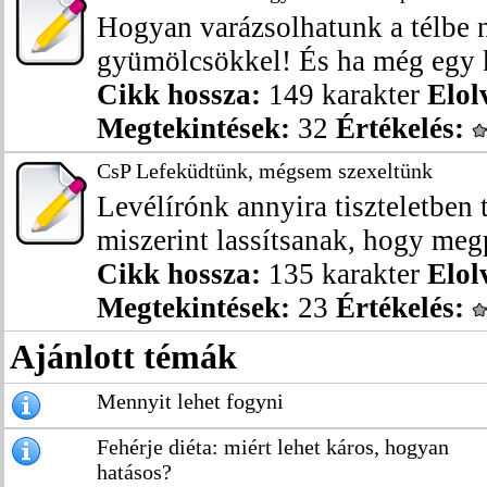
Hogyan varázsolhatunk a télbe n
gyümölcsökkel! És ha még egy ki
Cikk hossza:
149 karakter
Elol
Megtekintések:
32
Értékelés:
CsP Lefeküdtünk, mégsem szexeltünk
Levélírónk annyira tiszteletben t
miszerint lassítsanak, hogy megp
Cikk hossza:
135 karakter
Elol
Megtekintések:
23
Értékelés:
Ajánlott témák
Mennyit lehet fogyni
Fehérje diéta: miért lehet káros, hogyan
hatásos?