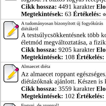
Cikk hossza:
4491 karakter
Elo
Megtekintések:
63
Értékelés:
A tudományosan bizonyított új fogyókúrás
diétákról
A testsúlycsökkentésnek több k
életmód megváltoztatása, a fizika
Cikk hossza:
9205 karakter
Elo
Megtekintések:
108
Értékelés:
Almaecet diéta
Az almaecet roppant egészséges
diétázóknak ajánlott. Készen is k
Cikk hossza:
3559 karakter
Elo
Megtekintések:
102
Értékelés:
Fogyni, de azonnal!