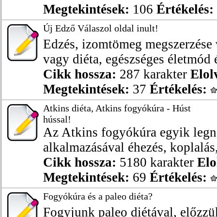
Megtekintések:
106
Értékelés:
Új Edző Válaszol oldal inult!
Edzés, izomtömeg megszerzése v
vagy diéta, egészséges életmód é
Cikk hossza:
287 karakter
Elol
Megtekintések:
37
Értékelés:
Atkins diéta, Atkins fogyókúra - Húst
hússal!
Az Atkins fogyókúra egyik leg
alkalmazásával éhezés, koplalás,
Cikk hossza:
5180 karakter
Elo
Megtekintések:
69
Értékelés:
Fogyókúra és a paleo diéta?
Fogyjunk paleo diétával, előzzü