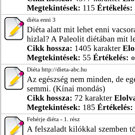
Megtekintések:
115
Értékelés:
diéta enni 3
Diéta alatt mit lehet enni vacso
hizlal? A Paleolit diétában mit le
Cikk hossza:
1405 karakter
Elo
Megtekintések:
55
Értékelés:
Diéta http://dieta-abc.hu
Az egészség nem minden, de eg
semmi. (Kínai mondás)
Cikk hossza:
72 karakter
Elolv
Megtekintések:
185
Értékelés:
Fehérje diéta - 1. rész
A felszaladt kilókkal szemben t