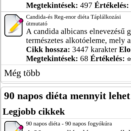
Megtekintések:
497
Értékelés:
Candida-és Reg-enor diéta Táplálkozási
útmutató
A candida albicans elnevezésű 
természetes alkotóeleme, mely az
Cikk hossza:
3447 karakter
Elo
Megtekintések:
68
Értékelés:
Még több
90 napos diéta mennyit lehet
Legjobb cikkek
90 napos diéta - 90 napos fogyókúra