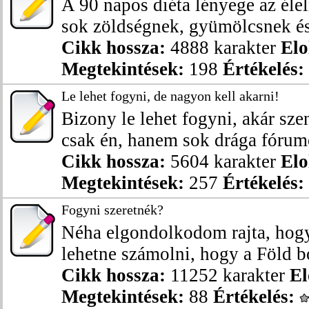
A 90 napos diéta lényege az éle
sok zöldségnek, gyümölcsnek és 
Cikk hossza:
4888 karakter
Elo
Megtekintések:
198
Értékelés:
Le lehet fogyni, de nagyon kell akarni!
Bizony le lehet fogyni, akár sze
csak én, hanem sok drága fórumo
Cikk hossza:
5604 karakter
Elo
Megtekintések:
257
Értékelés:
Fogyni szeretnék?
Néha elgondolkodom rajta, hogy
lehetne számolni, hogy a Föld bo
Cikk hossza:
11252 karakter
El
Megtekintések:
88
Értékelés: