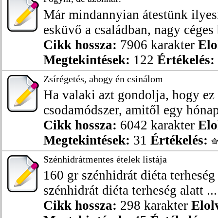
Már mindannyian átestünk ilye
esküvő a családban, nagy céges b
Cikk hossza:
7906 karakter
Elo
Megtekintések:
122
Értékelés:
Zsírégetés, ahogy én csinálom
Ha valaki azt gondolja, hogy ez 
csodamódszer, amitől egy hónap a
Cikk hossza:
6042 karakter
Elo
Megtekintések:
31
Értékelés:
Szénhidrátmentes ételek listája
160 gr szénhidrát diéta terheség 
szénhidrát diéta terheség alatt ...
Cikk hossza:
298 karakter
Elol