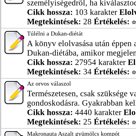
személyiségedről, ha kiválasztod
Cikk hossza:
103 karakter
Elol
Megtekintések:
28
Értékelés:
Túlélni a Dukan-diétát
A könyv elolvasása után éppen 
Dukan-diétába, amikor megjelent 
Cikk hossza:
27954 karakter
El
Megtekintések:
34
Értékelés:
Az orvos válaszol
Természetesen, csak szüksége va
gondoskodásra. Gyakrabban kell
Cikk hossza:
4440 karakter
Elo
Megtekintések:
25
Értékelés:
Makronauta Aszalt gyümölcs kompót