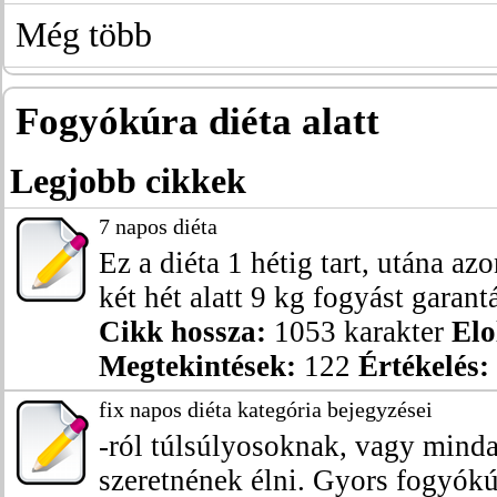
Még több
Fogyókúra diéta alatt
Legjobb cikkek
7 napos diéta
Ez a diéta 1 hétig tart, utána az
két hét alatt 9 kg fogyást garantál
Cikk hossza:
1053 karakter
Elo
Megtekintések:
122
Értékelés:
fix napos diéta kategória bejegyzései
-ról túlsúlyosoknak, vagy mind
szeretnének élni. Gyors fogyókúr