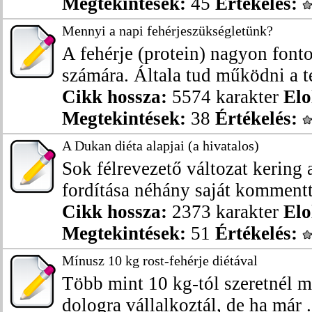
Megtekintések:
45
Értékelés:
Mennyi a napi fehérjeszükségletünk?
A fehérje (protein) nagyon font
számára. Általa tud működni a te
Cikk hossza:
5574 karakter
Elo
Megtekintések:
38
Értékelés:
A Dukan diéta alapjai (a hivatalos)
Sok félrevezető változat kering a
fordítása néhány saját kommentte
Cikk hossza:
2373 karakter
Elo
Megtekintések:
51
Értékelés:
Mínusz 10 kg rost-fehérje diétával
Több mint 10 kg-tól szeretnél 
dologra vállalkoztál, de ha már .