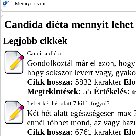
Mennyit és mit
Candida diéta mennyit lehet
Legjobb cikkek
Candida diéta
Gondolkoztál már el azon, hogy 
hogy sokszor levert vagy, gyakor
Cikk hossza:
5832 karakter
Elo
Megtekintések:
55
Értékelés:
Lehet két hét alatt 7 kilót fogyni?
Két hét alatt egészségesen max 3
ennél többet mond, az vagy hazu
Cikk hossza:
6761 karakter
Elo