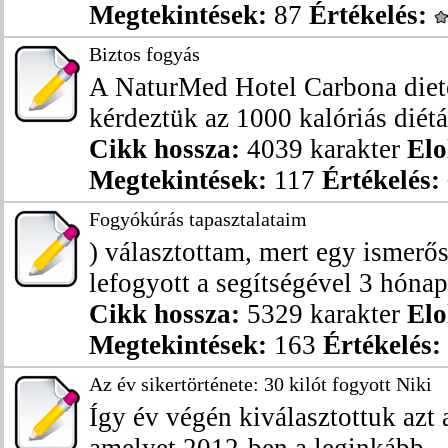
Megtekintések:
87
Értékelés:
Biztos fogyás
A NaturMed Hotel Carbona dietet
kérdeztük az 1000 kalóriás diétár
Cikk hossza:
4039 karakter
Elo
Megtekintések:
117
Értékelés:
Fogyókúrás tapasztalataim
) választottam, mert egy ismerő
lefogyott a segítségével 3 hónap a
Cikk hossza:
5329 karakter
Elo
Megtekintések:
163
Értékelés:
Az év sikertörténete: 30 kilót fogyott Niki
Így év végén kiválasztottuk azt 