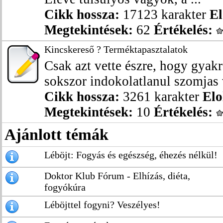
Cikk hossza:
17123 karakter
El
Megtekintések:
62
Értékelés:
Kincskereső ? Terméktapasztalatok
Csak azt vette észre, hogy gyakr
sokszor indokolatlanul szomjas v
Cikk hossza:
3261 karakter
Elo
Megtekintések:
10
Értékelés:
Ajánlott témák
Léböjt: Fogyás és egészség, éhezés nélkül!
Doktor Klub Fórum - Elhízás, diéta,
fogyókúra
Léböjttel fogyni? Veszélyes!