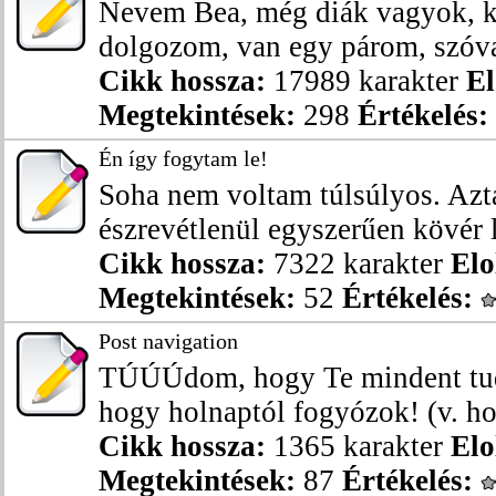
Nevem Bea, még diák vagyok, k
dolgozom, van egy párom, szóval
Cikk hossza:
17989 karakter
El
Megtekintések:
298
Értékelés:
Én így fogytam le!
Soha nem voltam túlsúlyos. Aztá
észrevétlenül egyszerűen kövér l
Cikk hossza:
7322 karakter
Elo
Megtekintések:
52
Értékelés:
Post navigation
TÚÚÚdom, hogy Te mindent tuds
hogy holnaptól fogyózok! (v. hol
Cikk hossza:
1365 karakter
Elo
Megtekintések:
87
Értékelés: