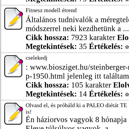
Fitnesz modell étrend
Általános tudnivalók a méregtel
módszerrel neki kezdhetünk a ...
Cikk hossza:
7923 karakter
Elo
Megtekintések:
35
Értékelés:
cselekedj
: www.biosziget.hu/steinberger-
p-1950.html jelenleg itt találtam 
Cikk hossza:
105 karakter
Elol
Megtekintések:
14
Értékelés:
Olvasd el, és próbáld ki a PALEO diétát TE
is!
Én háziorvos vagyok 8 hónapja
Eleve túlsúlyos vagyok, a ...