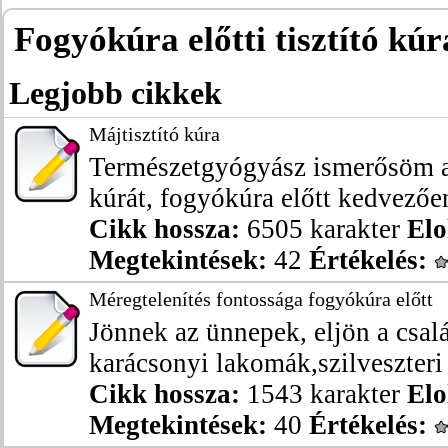
Fogyókúra előtti tisztító kúr
Legjobb cikkek
Májtisztító kúra
Természetgyógyász ismerősöm ajá
kúrát, fogyókúra előtt kedvezően
Cikk hossza:
6505 karakter
Elo
Megtekintések:
42
Értékelés:
Méregtelenítés fontossága fogyókúra előtt
Jönnek az ünnepek, eljön a csalá
karácsonyi lakomák,szilveszteri b
Cikk hossza:
1543 karakter
Elo
Megtekintések:
40
Értékelés: