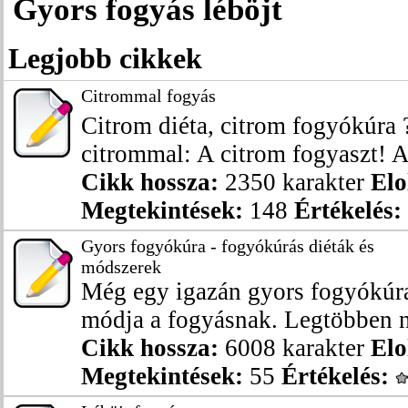
Gyors fogyás léböjt
Legjobb cikkek
Citrommal fogyás
Citrom diéta, citrom fogyókúra 
citrommal: A citrom fogyaszt! A 
Cikk hossza:
2350 karakter
Elo
Megtekintések:
148
Értékelés:
Gyors fogyókúra - fogyókúrás diéták és
módszerek
Még egy igazán gyors fogyókúra
módja a fogyásnak. Legtöbben ne
Cikk hossza:
6008 karakter
Elo
Megtekintések:
55
Értékelés: