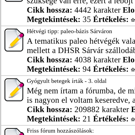
szüksége van erre, ezért a léböjt 
Cikk hossza:
4442 karakter
Elo
Megtekintések:
35
Értékelés:
Hétvégi tipp: paleo-bázis Sárváron
A tematikus paleo hétvégék vala
mellett a DHSR Sárvár szállodáb
Cikk hossza:
4038 karakter
Elo
Megtekintések:
94
Értékelés:
Gyógyult betegek írták - 3. oldal
Még nem írtam a fórumba, de m
is nagyon el voltam keseredve, a
Cikk hossza:
209882 karakter
E
Megtekintések:
21
Értékelés:
Friss fórum hozzászólások: