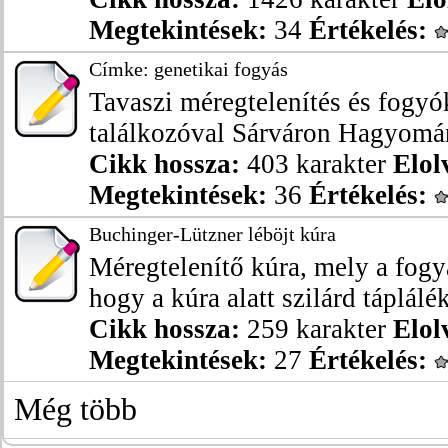
Megtekintések:
34
Értékelés:
Címke: genetikai fogyás
Tavaszi méregtelenítés és fogyó
találkozóval Sárváron Hagyomány
Cikk hossza:
403 karakter
Elol
Megtekintések:
36
Értékelés:
Buchinger-Lützner léböjt kúra
Méregtelenítő kúra, mely a fogyá
hogy a kúra alatt szilárd táplálé
Cikk hossza:
259 karakter
Elol
Megtekintések:
27
Értékelés:
Még több