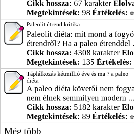
Cikk hossza:
67 karakter
Elolv
Megtekintések:
98
Értékelés:
Paleolit étrend kritika
Paleolit diéta: mit mond a fogy
étrendről? Ha a paleo étrenddel .
Cikk hossza:
4308 karakter
Elo
Megtekintések:
135
Értékelés:
Táplálkozás kétmillió éve és ma ? a paleo
diéta
A paleo diéta követői nem fogya
nem élnek semmilyen modern ..
Cikk hossza:
5182 karakter
Elo
Megtekintések:
89
Értékelés:
Még több