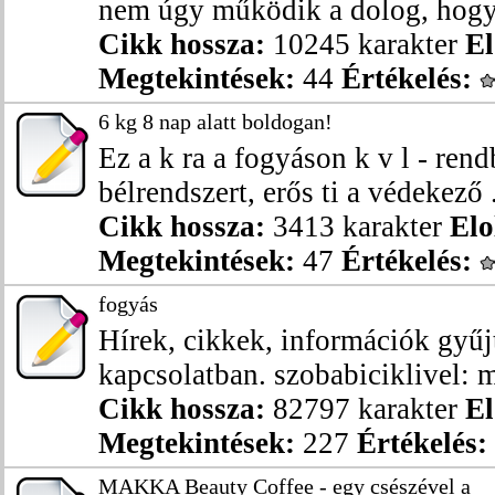
nem úgy működik a dolog, hogy 
Cikk hossza:
10245 karakter
El
Megtekintések:
44
Értékelés:
6 kg 8 nap alatt boldogan!
Ez a k ra a fogyáson k v l - rend
bélrendszert, erős ti a védekező .
Cikk hossza:
3413 karakter
Elo
Megtekintések:
47
Értékelés:
fogyás
Hírek, cikkek, információk gyű
kapcsolatban. szobabiciklivel: me
Cikk hossza:
82797 karakter
El
Megtekintések:
227
Értékelés:
MAKKA Beauty Coffee - egy csészével a