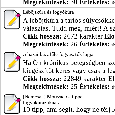
Megtekintések:
30
Értékelés:
Léböjtkúra és fogyókúra
A léböjtkúra a tartós súlycsökk
választás. Tudd meg, miért! A sz
Cikk hossza:
2672 karakter
Elo
Megtekintések:
26
Értékelés:
A hazai búzafűlé fogyasztók lapja
Ha Ön krónikus betegségben sz
kiegészítőt keres vagy csak a leg
Cikk hossza:
22849 karakter
El
Megtekintések:
25
Értékelés:
(Nemcsak) Motivációs tippek
fogyókúrázóknak
10 tipp, ami segít, hogy ne térj 