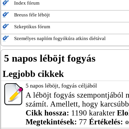
Index fórum
Breuss féle léböjt
Szkeptikus fórum
Személyes naplóm fogyókúra atkins diétával
5 napos léböjt fogyás
Legjobb cikkek
5 napos léböjt, fogyás céljából
A léböjt fogyás szempontjából 
számít. Amellett, hogy karcsúbbá
Cikk hossza:
1190 karakter
Elo
Megtekintések:
77
Értékelés: