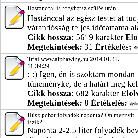
Hastánccal is fogyhatsz szülés után
Hastánccal az egész testet át tu
várandósság teljes időtartama ala
Cikk hossza:
5619 karakter
Elo
Megtekintések:
31
Értékelés:
Trisi www.alphawing.hu 2014.01.31.
11:39:29
: :) Igen, én is szoktam mondani
tüneményke, de a határt meg kell t
Cikk hossza:
682 karakter
Elol
Megtekintések:
8
Értékelés:
Húsz pohár folyadék naponta? Ön mennyit
iszik?
Naponta 2-2,5 liter folyadék bev