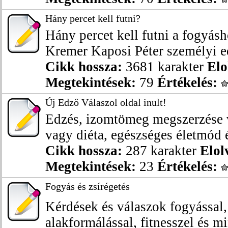
Hány percet kell futni?
Hány percet kell futni a fogyá
Kremer Kaposi Péter személyi ed
Cikk hossza:
3681 karakter
Elo
Megtekintések:
79
Értékelés:
Új Edző Válaszol oldal inult!
Edzés, izomtömeg megszerzése v
vagy diéta, egészséges életmód é
Cikk hossza:
287 karakter
Elol
Megtekintések:
23
Értékelés:
Fogyás és zsírégetés
Kérdések és válaszok fogyással, 
alakformálással, fitnesszel és mi