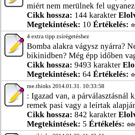
miért nem merülnek fel ugyaneze
Cikk hossza:
144 karakter
Elol
Megtekintések:
10
Értékelés:
4 extra tipp zsírégetéshez
Bomba alakra vágysz nyárra? Ne
bikinidben? Még épp időben vag
Cikk hossza:
9493 karakter
Elo
Megtekintések:
64
Értékelés:
me.thinks 2014.01.31. 10:33:58
: Igazad van, a párválasztásnál 
remek pasi vagy a leírtak alapján
Cikk hossza:
842 karakter
Elol
Megtekintések:
5
Értékelés: