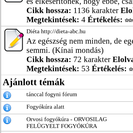
és elkeserítőnek, hogy ebbe, csak
Cikk hossza:
1136 karakter
Elo
Megtekintések:
4
Értékelés:
Diéta http://dieta-abc.hu
Az egészség nem minden, de eg
semmi. (Kínai mondás)
Cikk hossza:
72 karakter
Elolv
Megtekintések:
53
Értékelés:
Ajánlott témák
tánccal fogyni fórum
Fogyókúra alatt
Orvosi fogyókúra - ORVOSILAG
FELÜGYELT FOGYÓKÚRA