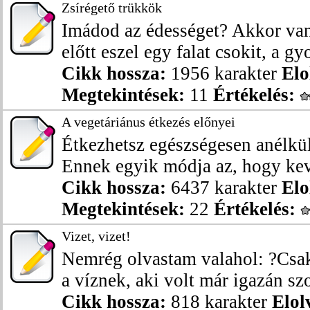
Zsírégető trükkök
Imádod az édességet? Akkor van
előtt eszel egy falat csokit, a gy
Cikk hossza:
1956 karakter
Elo
Megtekintések:
11
Értékelés:
A vegetáriánus étkezés előnyei
Étkezhetsz egészségesen anélkül 
Ennek egyik módja az, hogy kev
Cikk hossza:
6437 karakter
Elo
Megtekintések:
22
Értékelés:
Vizet, vizet!
Nemrég olvastam valahol: ?Csak 
a víznek, aki volt már igazán szo
Cikk hossza:
818 karakter
Elol