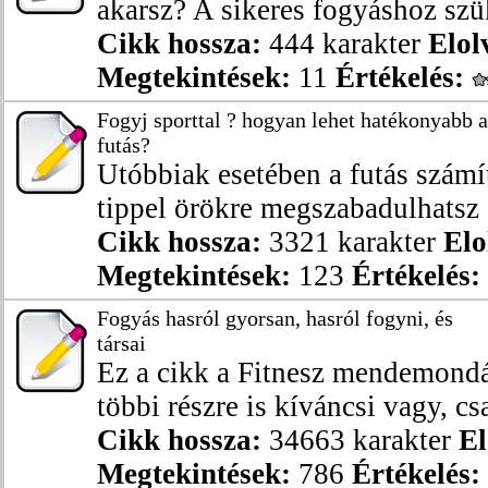
akarsz? A sikeres fogyáshoz szük
Cikk hossza:
444 karakter
Elol
Megtekintések:
11
Értékelés:
Fogyj sporttal ? hogyan lehet hatékonyabb a
futás?
Utóbbiak esetében a futás számí
tippel örökre megszabadulhatsz 5
Cikk hossza:
3321 karakter
Elo
Megtekintések:
123
Értékelés:
Fogyás hasról gyorsan, hasról fogyni, és
társai
Ez a cikk a Fitnesz mendemondák
többi részre is kíváncsi vagy, csa
Cikk hossza:
34663 karakter
El
Megtekintések:
786
Értékelés: