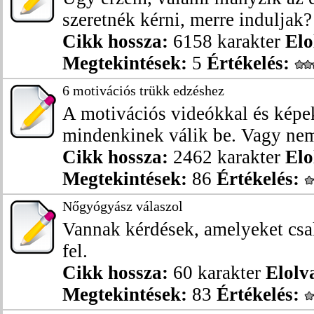
szeretnék kérni, merre induljak? 
Cikk hossza:
6158 karakter
Elo
Megtekintések:
5
Értékelés:
6 motivációs trükk edzéshez
A motivációs videókkal és képe
mindenkinek válik be. Vagy nem
Cikk hossza:
2462 karakter
Elo
Megtekintések:
86
Értékelés:
Nőgyógyász válaszol
Vannak kérdések, amelyeket csa
fel.
Cikk hossza:
60 karakter
Elolv
Megtekintések:
83
Értékelés: