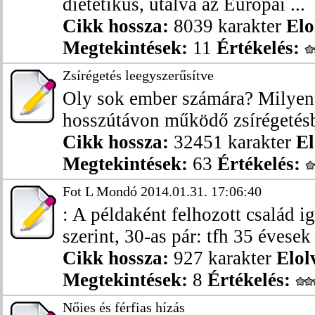
dietetikus, utalva az Európai ...
Cikk hossza:
8039 karakter
Elo
Megtekintések:
11
Értékelés:
Zsírégetés leegyszerűsítve
Oly sok ember számára? Milyen 
hosszútávon működő zsírégetésben
Cikk hossza:
32451 karakter
El
Megtekintések:
63
Értékelés:
Fot L Mondó 2014.01.31. 17:06:40
: A példaként felhozott család ig
szerint, 30-as pár: tfh 35 évesek 
Cikk hossza:
927 karakter
Elol
Megtekintések:
8
Értékelés:
Nőies és férfias hízás