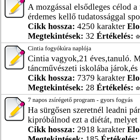
A mozgással elsődleges célod a
érdemes kellő tudatossággal spor
Cikk hossza:
4250 karakter
Elo
Megtekintések:
32
Értékelés:
Cintia fogyókúra naplója
Cintia vagyok,21 éves,tanuló. 
táncművészeti iskolába járok,és k
Cikk hossza:
7379 karakter
Elo
Megtekintések:
28
Értékelés:
7 napos zsírégető program - gyors fogyás
Ha sürgősen szeretnél leadni pár
kipróbálnod ezt a diétát, melyet 
Cikk hossza:
2918 karakter
Elo
Megtekintések:
185
Értékelés: