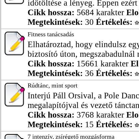
időtöltése a lényeg. Éppen ezért
Cikk hossza:
5684 karakter
Elo
Megtekintések:
30
Értékelés:
Fitness tanácsadás
Elhatároztad, hogy elindulsz eg
biztosító úton, megszabadulnál 
Cikk hossza:
15661 karakter
El
Megtekintések:
36
Értékelés:
Rúdtánc, mint sport
Interjú Páll Orsival, a Pole Dan
megalapítójval és vezető tánctaná
Cikk hossza:
3768 karakter
Elo
Megtekintések:
15
Értékelés:
7 intenzív, zsírégető mozgásforma