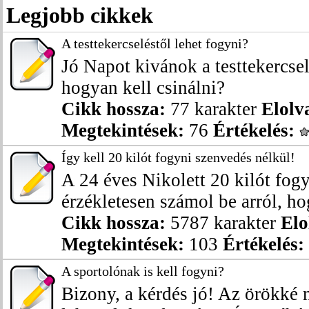
Legjobb cikkek
A testtekercseléstől lehet fogyni?
Jó Napot kivánok a testtekercsel
hogyan kell csinálni?
Cikk hossza:
77 karakter
Elolv
Megtekintések:
76
Értékelés:
Így kell 20 kilót fogyni szenvedés nélkül!
A 24 éves Nikolett 20 kilót fogy
érzékletesen számol be arról, hog
Cikk hossza:
5787 karakter
Elo
Megtekintések:
103
Értékelés:
A sportolónak is kell fogyni?
Bizony, a kérdés jó! Az örökké