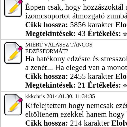
Éppen csak, hogy hozzászoktál 
izomcsoportot átmozgató zumbáh
Cikk hossza:
5856 karakter
Elo
Megtekintések:
43
Értékelés:
MIÉRT VÁLASSZ TÁNCOS
EDZÉSFORMÁT?
Ha hatékony edzésre és stresszo
a zenét... Ha eleged van a monot
Cikk hossza:
2455 karakter
Elo
Megtekintések:
21
Értékelés:
kkkchris 2014.01.30. 11:34:35
Kifelejtettem hogy nemcsak ezér
eltöltenem ezekkel hanem hogy b
Cikk hossza:
214 karakter
Elol