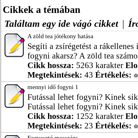
Cikkek a témában
Találtam egy ide vágó cikket
|
Ír
A zöld tea jótékony hatása
Segíti a zsírégetést a rákellenes
fogyni akarsz? A zöld tea számos
Cikk hossza:
5263 karakter
Elo
Megtekintések:
43
Értékelés:
mennyi idő fogyni 1
Futással lehet fogyni? Kinek sik
Futással lehet fogyni? Kinek sike
Cikk hossza:
1252 karakter
Elo
Megtekintések:
23
Értékelés:
Fogyasztó masszázs