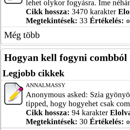
lehet olykor fogyásra. Íme néhán
Cikk hossza:
3470 karakter
Elo
Megtekintések:
33
Értékelés:
Még több
Hogyan kell fogyni combból
Legjobb cikkek
ANNALMASSY
Anonymous asked: Szia gyönyör
tipped, hogy hogyehet csak com
Cikk hossza:
94 karakter
Elolv
Megtekintések:
30
Értékelés: