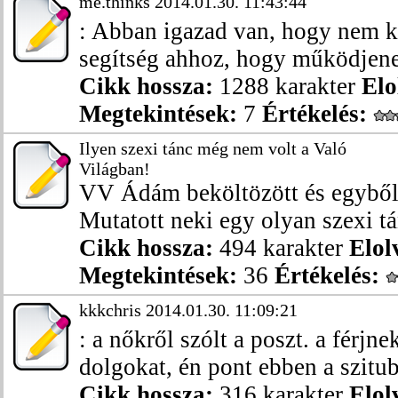
me.thinks 2014.01.30. 11:43:44
: Abban igazad van, hogy nem kö
segítség ahhoz, hogy működjenek
Cikk hossza:
1288 karakter
Elo
Megtekintések:
7
Értékelés:
Ilyen szexi tánc még nem volt a Való
Világban!
VV Ádám beköltözött és egyből 
Mutatott neki egy olyan szexi tá
Cikk hossza:
494 karakter
Elol
Megtekintések:
36
Értékelés:
kkkchris 2014.01.30. 11:09:21
: a nőkről szólt a poszt. a férjne
dolgokat, én pont ebben a szitub
Cikk hossza:
316 karakter
Elol