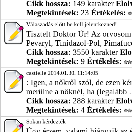
Cikk hossza:
149 karakter
Elol
Megtekintések:
23
Értékelés:
Válaszadás előtt be kell jelentkezned!
Tisztelt Doktor Úr! Az orvosom
Pevaryl, Tinidazol-Pol, Pimafuco
Cikk hossza:
3550 karakter
Elo
Megtekintések:
9
Értékelés:
castielle 2014.01.30. 11:14:05
: Igen, a nőkről szól, de ezen k
merülne a nőknél, ha (legalább .
Cikk hossza:
288 karakter
Elol
Megtekintések:
4
Értékelés:
Sokan kérdezték
Úgy érzem, valami hiányzik az 