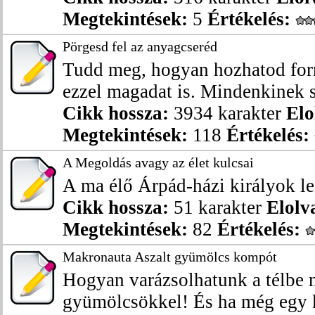
Megtekintések:
5
Értékelés:
Pörgesd fel az anyagcseréd
Tudd meg, hogyan hozhatod for
ezzel magadat is. Mindenkinek s
Cikk hossza:
3934 karakter
Elo
Megtekintések:
118
Értékelés:
A Megoldás avagy az élet kulcsai
A ma élő Árpád-házi királyok le
Cikk hossza:
51 karakter
Elolv
Megtekintések:
82
Értékelés:
Makronauta Aszalt gyümölcs kompót
Hogyan varázsolhatunk a télbe n
gyümölcsökkel! És ha még egy ki