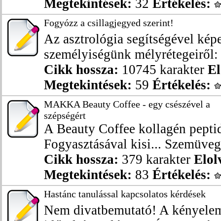
Megtekintések:
32
Értékelés:
Fogyózz a csillagjegyed szerint!
Az asztrológia segítségével kép
személyiségünk mélyrétegeiről: 
Cikk hossza:
10745 karakter
El
Megtekintések:
59
Értékelés:
MAKKA Beauty Coffee - egy csészével a
szépségért
A Beauty Coffee kollagén peptid
Fogyasztásával kisi... Szemüveg 
Cikk hossza:
379 karakter
Elol
Megtekintések:
83
Értékelés:
Hastánc tanulással kapcsolatos kérdések
Nem divatbemutató! A kényelem