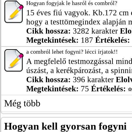
Hogyan fogyjak le hasról és combról?
15 éves fiú vagyok. Kb.172 cm 
hogy a testtömegindex alapján m
Cikk hossza:
3282 karakter
Elo
Megtekintések:
187
Értékelés:
a combról lehet fogyni? lécci írjatok!!
A megfelelő testmozgással mind
úszást, a kerékpározást, a spinnin
Cikk hossza:
396 karakter
Elol
Megtekintések:
75
Értékelés:
Még több
Hogyan kell gyorsan fogyni