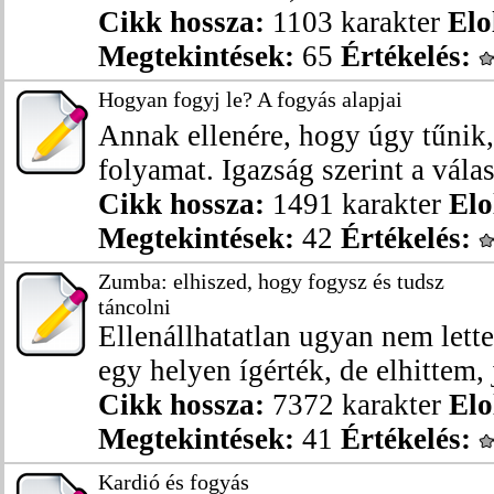
Cikk hossza:
1103 karakter
Elo
Megtekintések:
65
Értékelés:
Hogyan fogyj le? A fogyás alapjai
Annak ellenére, hogy úgy tűnik,
folyamat. Igazság szerint a válasz
Cikk hossza:
1491 karakter
Elo
Megtekintések:
42
Értékelés:
Zumba: elhiszed, hogy fogysz és tudsz
táncolni
Ellenállhatatlan ugyan nem lett
egy helyen ígérték, de elhittem, 
Cikk hossza:
7372 karakter
Elo
Megtekintések:
41
Értékelés:
Kardió és fogyás