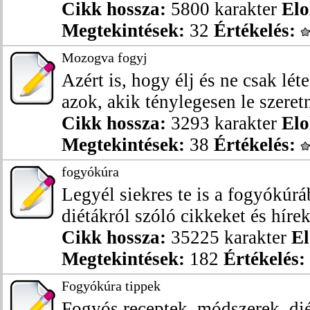
Cikk hossza:
5800 karakter
Elo
Megtekintések:
32
Értékelés:
Mozogva fogyj
Azért is, hogy élj és ne csak l
azok, akik ténylegesen le szeretn
Cikk hossza:
3293 karakter
Elo
Megtekintések:
38
Értékelés:
fogyókúra
Legyél siekres te is a fogyókúrá
diétákról szóló cikkeket és híreke
Cikk hossza:
35225 karakter
El
Megtekintések:
182
Értékelés:
Fogyókúra tippek
Fogyós receptek, módszerek, dié