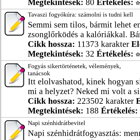
Megtekintések:
80
Értékelés:
Tavaszi fogyókúra: számolni is tudni kell
Semmi sem tilos, bármit lehet en
zsonglőrködés a kalóriákkal. Bár
Cikk hossza:
11373 karakter
El
Megtekintések:
32
Értékelés:
Fogyás sikertörténetek, vélemények,
tanácsok
Itt elolvashatod, kinek hogyan s
mi a helyzet? Neked mi volt a sik
Cikk hossza:
223502 karakter
E
Megtekintések:
188
Értékelés:
Napi szénhidrátbevitel
Napi szénhidrátfogyasztás: me