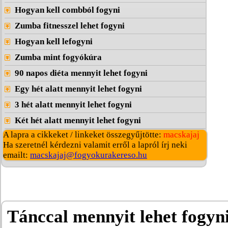
Hogyan kell combból fogyni
Zumba fitnesszel lehet fogyni
Hogyan kell lefogyni
Zumba mint fogyókúra
90 napos diéta mennyit lehet fogyni
Egy hét alatt mennyit lehet fogyni
3 hét alatt mennyit lehet fogyni
Két hét alatt mennyit lehet fogyni
A lapra a cikkeket / linkeket összegyűjtötte:
macskajaj
Ha szeretnél kérdezni valamit erről a lapról írj neki
emailt:
macskajaj@fogyokurakereso.hu
Tánccal mennyit lehet fogyn