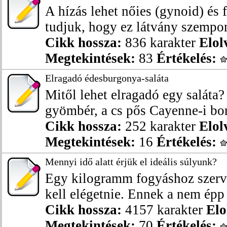
A hízás lehet nőies (gynoid) és 
tudjuk, hogy ez látvány szempont
Cikk hossza:
836 karakter
Elol
Megtekintések:
83
Értékelés:
Elragadó édesburgonya-saláta
Mitől lehet elragadó egy saláta
gyömbér, a cs pős Cayenne-i bors 
Cikk hossza:
252 karakter
Elol
Megtekintések:
16
Értékelés:
Mennyi idő alatt érjük el ideális súlyunk?
Egy kilogramm fogyáshoz szerv
kell elégetnie. Ennek a nem épp 
Cikk hossza:
4157 karakter
Elo
Megtekintések:
70
Értékelés: