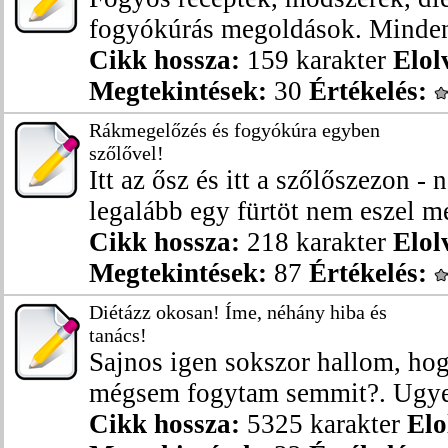
fogyókúrás megoldások. Minden,
Cikk hossza:
159 karakter
Elol
Megtekintések:
30
Értékelés:
Rákmegelőzés és fogyókúra egyben
szőlővel!
Itt az ősz és itt a szőlőszezon - 
legalább egy fürtöt nem eszel me
Cikk hossza:
218 karakter
Elol
Megtekintések:
87
Értékelés:
Diétázz okosan! Íme, néhány hiba és
tanács!
Sajnos igen sokszor hallom, ho
mégsem fogytam semmit?. Ugye e
Cikk hossza:
5325 karakter
Elo