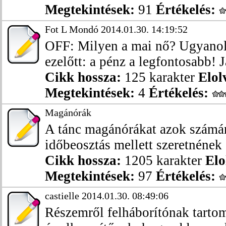
Megtekintések:
91
Értékelés:
Fot L Mondó 2014.01.30. 14:19:52
OFF: Milyen a mai nő? Ugyanol
ezelőtt: a pénz a legfontosabb! Ja
Cikk hossza:
125 karakter
Elol
Megtekintések:
4
Értékelés:
Magánórák
A tánc magánórákat azok számár
időbeosztás mellett szeretnének 
Cikk hossza:
1205 karakter
Elo
Megtekintések:
97
Értékelés:
castielle 2014.01.30. 08:49:06
Részemről felháborítónak tartom