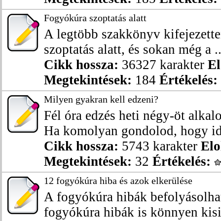
Fogyókúra szoptatás alatt
A legtöbb szakkönyv kifejezetten
szoptatás alatt, és sokan még a ..
Cikk hossza:
36327 karakter
El
Megtekintések:
184
Értékelés:
Milyen gyakran kell edzeni?
Fél óra edzés heti négy-öt alkal
Ha komolyan gondolod, hogy idé
Cikk hossza:
5743 karakter
Elo
Megtekintések:
32
Értékelés:
12 fogyókúra hiba és azok elkerülése
A fogyókúra hibák befolyásolhat
fogyókúra hibák is könnyen kisik