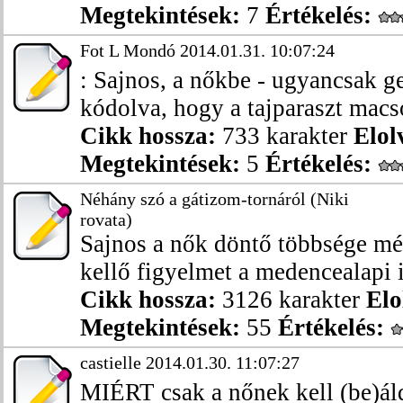
Megtekintések:
7
Értékelés:
Fot L Mondó 2014.01.31. 10:07:24
: Sajnos, a nőkbe - ugyancsak ge
kódolva, hogy a tajparaszt macsó
Cikk hossza:
733 karakter
Elol
Megtekintések:
5
Értékelés:
Néhány szó a gátizom-tornáról (Niki
rovata)
Sajnos a nők döntő többsége mé
kellő figyelmet a medencealapi 
Cikk hossza:
3126 karakter
Elo
Megtekintések:
55
Értékelés:
castielle 2014.01.30. 11:07:27
MIÉRT csak a nőnek kell (be)ál