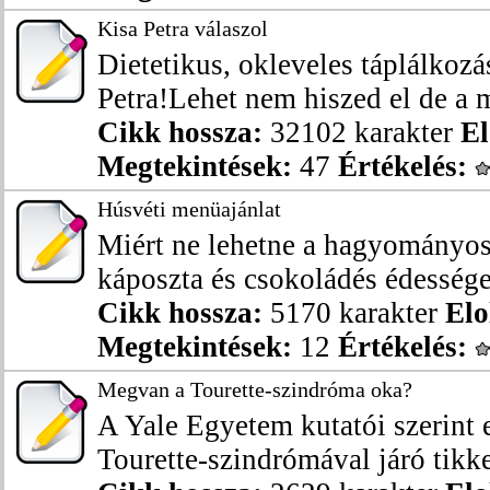
Kisa Petra válaszol
Dietetikus, okleveles táplálko
Petra!Lehet nem hiszed el de a m
Cikk hossza:
32102 karakter
El
Megtekintések:
47
Értékelés:
Húsvéti menüajánlat
Miért ne lehetne a hagyományos s
káposzta és csokoládés édessége
Cikk hossza:
5170 karakter
Elo
Megtekintések:
12
Értékelés:
Megvan a Tourette-szindróma oka?
A Yale Egyetem kutatói szerint e
Tourette-szindrómával járó tikkel