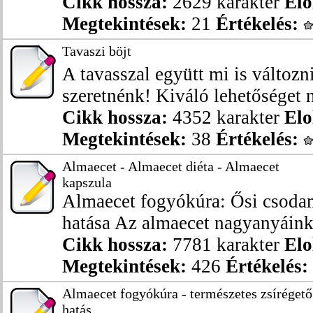
Cikk hossza:
2629 karakter
Elo
Megtekintések:
21
Értékelés:
Tavaszi böjt
A tavasszal együtt mi is változni
szeretnénk! Kiváló lehetőséget ny
Cikk hossza:
4352 karakter
Elo
Megtekintések:
38
Értékelés:
Almaecet - Almaecet diéta - Almaecet
kapszula
Almaecet fogyókúra: Ősi csoda
hatása Az almaecet nagyanyáink 
Cikk hossza:
7781 karakter
Elo
Megtekintések:
426
Értékelés:
Almaecet fogyókúra - természetes zsírégető
hatás