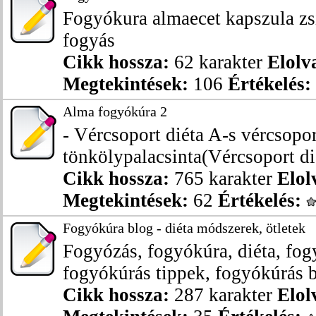
Fogyókura almaecet kapszula zsí
fogyás
Cikk hossza:
62 karakter
Elolv
Megtekintések:
106
Értékelés:
Alma fogyókúra 2
- Vércsoport diéta A-s vércsopo
tönkölypalacsinta(Vércsoport dié
Cikk hossza:
765 karakter
Elol
Megtekintések:
62
Értékelés:
Fogyókúra blog - diéta módszerek, ötletek
Fogyózás, fogyókúra, diéta, fo
fogyókúrás tippek, fogyókúrás b
Cikk hossza:
287 karakter
Elol