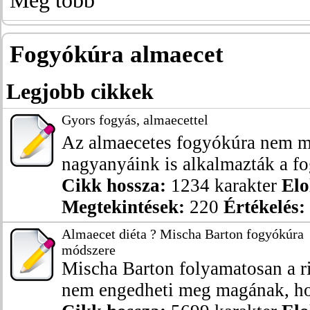
Még több
Fogyókúra almaecet
Legjobb cikkek
Gyors fogyás, almaecettel
Az almaecetes fogyókúra nem m
nagyanyáink is alkalmazták a fo
Cikk hossza:
1234 karakter
Elo
Megtekintések:
220
Értékelés:
Almaecet diéta ? Mischa Barton fogyókúra
módszere
Mischa Barton folyamatosan a r
nem engedheti meg magának, hog