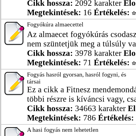
Cikk hossza:
2092 karakter
Elo
Megtekintések:
16
Értékelés:
Fogyókúra almaecettel
Az almaecet fogyókúrás csodasz
nem szüntetjük meg a túlsúly val
Cikk hossza:
3978 karakter
Elo
Megtekintések:
71
Értékelés:
Fogyás hasról gyorsan, hasról fogyni, és
társai
Ez a cikk a Fitnesz mendemondák
többi részre is kíváncsi vagy, csa
Cikk hossza:
34663 karakter
El
Megtekintések:
786
Értékelés:
A hasi fogyás nem lehetetlen