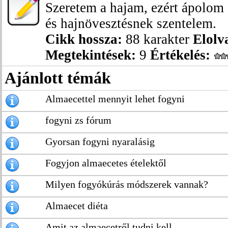
Szeretem a hajam, ezért ápolom 
és hajnövesztésnek szentelem.
Cikk hossza:
88 karakter
Elolv
Megtekintések:
9
Értékelés:
Ajánlott témák
Almaecettel mennyit lehet fogyni
fogyni zs fórum
Gyorsan fogyni nyaralásig
Fogyjon almaecetes ételektől
Milyen fogyókúrás módszerek vannak?
Almaecet diéta
Amit az almaecetről tudni kell