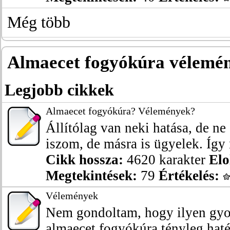
Még több
Almaecet fogyókúra vélemé
Legjobb cikkek
Almaecet fogyókúra? Vélemények?
Állítólag van neki hatása, de ne 
iszom, de másra is ügyelek. Így
Cikk hossza:
4620 karakter
Elo
Megtekintések:
79
Értékelés:
Vélemények
Nem gondoltam, hogy ilyen gyor
almaecet fogyókúra tényleg haté