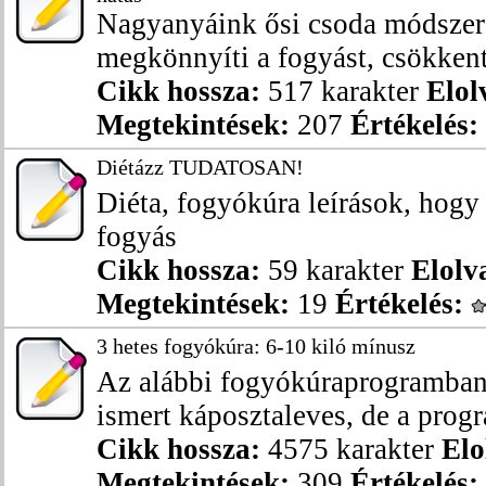
Nagyanyáink ősi csoda módszer
megkönnyíti a fogyást, csökkenti
Cikk hossza:
517 karakter
Elol
Megtekintések:
207
Értékelés:
Diétázz TUDATOSAN!
Diéta, fogyókúra leírások, hog
fogyás
Cikk hossza:
59 karakter
Elolv
Megtekintések:
19
Értékelés:
3 hetes fogyókúra: 6-10 kiló mínusz
Az alábbi fogyókúraprogramban 
ismert káposztaleves, de a progr
Cikk hossza:
4575 karakter
Elo
Megtekintések:
309
Értékelés: