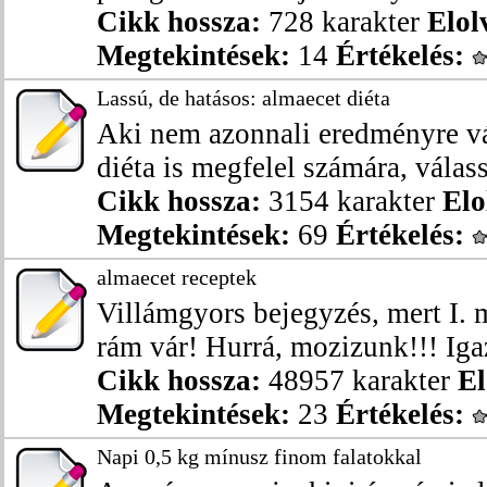
Cikk hossza:
728 karakter
Elol
Megtekintések:
14
Értékelés:
Lassú, de hatásos: almaecet diéta
Aki nem azonnali eredményre v
diéta is megfelel számára, válass
Cikk hossza:
3154 karakter
Elo
Megtekintések:
69
Értékelés:
almaecet receptek
Villámgyors bejegyzés, mert I. m
rám vár! Hurrá, mozizunk!!! Igaz,
Cikk hossza:
48957 karakter
El
Megtekintések:
23
Értékelés:
Napi 0,5 kg mínusz finom falatokkal