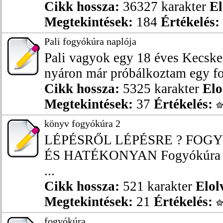
Cikk hossza:
36327 karakter
El
Megtekintések:
184
Értékelés:
Pali fogyókúra naplója
Pali vagyok egy 18 éves Kecskem
nyáron már próbálkoztam egy fo
Cikk hossza:
5325 karakter
Elo
Megtekintések:
37
Értékelés:
könyv fogyókúra 2
LÉPÉSRŐL LÉPÉSRE ? FO
ÉS HATÉKONYAN Fogyókúra 120
...
Cikk hossza:
521 karakter
Elol
Megtekintések:
21
Értékelés:
fogyókúra