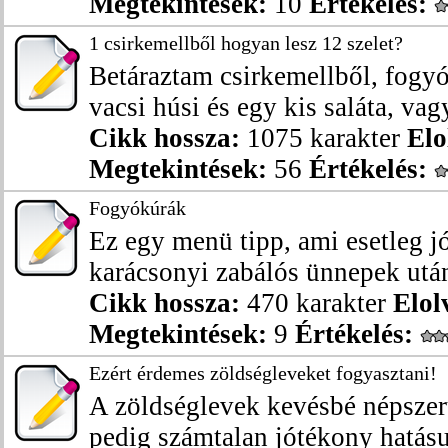
Megtekintések:
10
Értékelés:
1 csirkemellből hogyan lesz 12 szelet?
Betáraztam csirkemellből, fogyó
vacsi húsi és egy kis saláta, vagy
Cikk hossza:
1075 karakter
Elo
Megtekintések:
56
Értékelés:
Fogyókúrák
Ez egy menü tipp, ami esetleg jó
karácsonyi zabálós ünnepek után
Cikk hossza:
470 karakter
Elol
Megtekintések:
9
Értékelés:
Ezért érdemes zöldségleveket fogyasztani!
A zöldséglevek kevésbé népszer
pedig számtalan jótékony hatásu