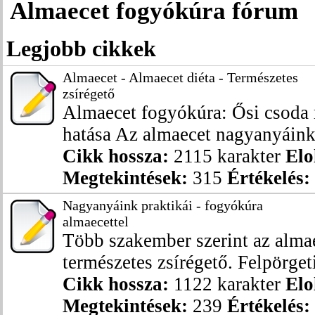
Almaecet fogyókúra fórum
Legjobb cikkek
Almaecet - Almaecet diéta - Természetes
zsírégető
Almaecet fogyókúra: Ősi csoda 
hatása Az almaecet nagyanyáink 
Cikk hossza:
2115 karakter
Elo
Megtekintések:
315
Értékelés:
Nagyanyáink praktikái - fogyókúra
almaecettel
Több szakember szerint az almae
természetes zsírégető. Felpörgeti 
Cikk hossza:
1122 karakter
Elo
Megtekintések:
239
Értékelés: