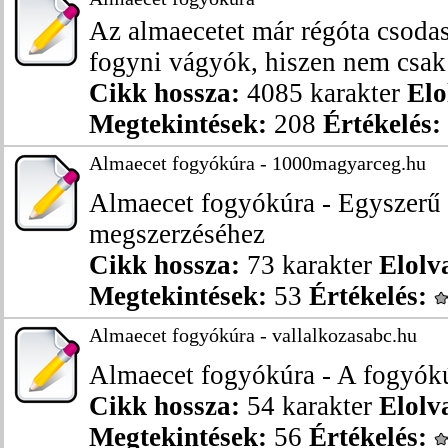
Az almaecetet már régóta csodas
fogyni vágyók, hiszen nem csak 
Cikk hossza:
4085 karakter
Elo
Megtekintések:
208
Értékelés:
Almaecet fogyókúra - 1000magyarceg.hu
Almaecet fogyókúra - Egyszerű l
megszerzéséhez
Cikk hossza:
73 karakter
Elolv
Megtekintések:
53
Értékelés:
Almaecet fogyókúra - vallalkozasabc.hu
Almaecet fogyókúra - A fogyókúr
Cikk hossza:
54 karakter
Elolv
Megtekintések:
56
Értékelés: