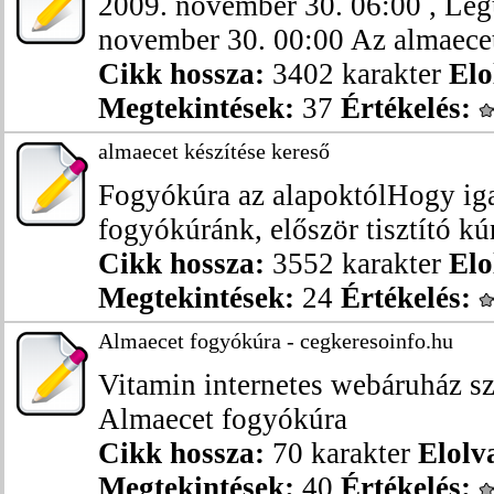
2009. november 30. 06:00 , Legu
november 30. 00:00 Az almaecet
Cikk hossza:
3402 karakter
Elo
Megtekintések:
37
Értékelés:
almaecet készítése kereső
Fogyókúra az alapoktólHogy iga
fogyókúránk, először tisztító kúrá
Cikk hossza:
3552 karakter
Elo
Megtekintések:
24
Értékelés:
Almaecet fogyókúra - cegkeresoinfo.hu
Vitamin internetes webáruház sz
Almaecet fogyókúra
Cikk hossza:
70 karakter
Elolv
Megtekintések:
40
Értékelés: