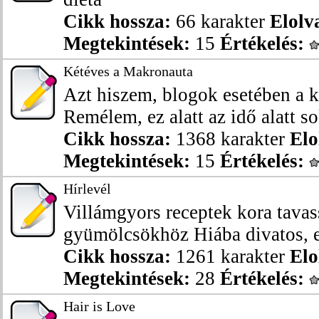
Cikk hossza:
66 karakter
Elolv
Megtekintések:
15
Értékelés:
Kétéves a Makronauta
Azt hiszem, blogok esetében a 
Remélem, ez alatt az idő alatt sok
Cikk hossza:
1368 karakter
Elo
Megtekintések:
15
Értékelés:
Hírlevél
Villámgyors receptek kora tavas
gyümölcsökhöz Hiába divatos, ez
Cikk hossza:
1261 karakter
Elo
Megtekintések:
28
Értékelés:
Hair is Love