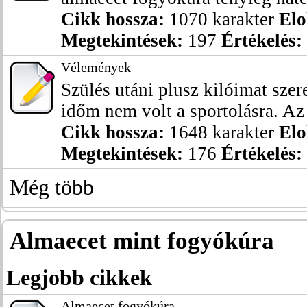
Cikk hossza:
1070 karakter
Elo
Megtekintések:
197
Értékelés:
Vélemények
Szülés utáni plusz kilóimat szer
időm nem volt a sportolásra. Az
Cikk hossza:
1648 karakter
Elo
Megtekintések:
176
Értékelés:
Még több
Almaecet mint fogyókúra
Legjobb cikkek
Almaecet fogyókúra