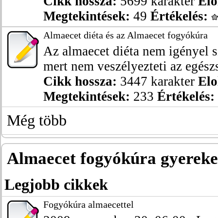
Cikk hossza:
5699 karakter
Elo
Megtekintések:
49
Értékelés:
Almaecet diéta és az Almaecet fogyókúra
Az almaecet diéta nem igényel s
mert nem veszélyezteti az egészs
Cikk hossza:
3447 karakter
Elo
Megtekintések:
233
Értékelés:
Még több
Almaecet fogyókúra gyerek
Legjobb cikkek
Fogyókúra almaecettel