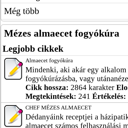
Még több
Mézes almaecet fogyókúra
Legjobb cikkek
Almaecet fogyókúra
Mindenki, aki akár egy alkalom 
fogyókúrázásba, vagy utánanézett
Cikk hossza:
2864 karakter
Elo
Megtekintések:
241
Értékelés:
CHEF MÉZES ALMAECET
Dédanyáink receptjei a házipati
almaecet számos felhasználási m