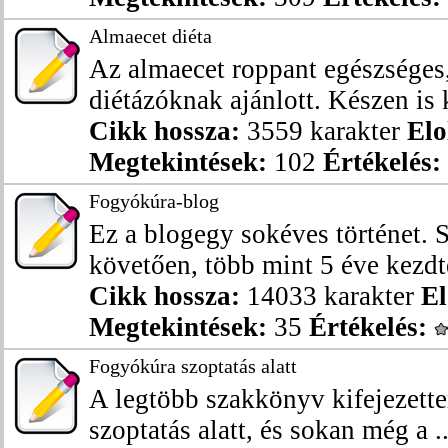
Almaecet diéta
Az almaecet roppant egészséges
diétázóknak ajánlott. Készen is k
Cikk hossza:
3559 karakter
Elo
Megtekintések:
102
Értékelés:
Fogyókúra-blog
Ez a blogegy sokéves történet. 
követően, több mint 5 éve kezdte
Cikk hossza:
14033 karakter
El
Megtekintések:
35
Értékelés:
Fogyókúra szoptatás alatt
A legtöbb szakkönyv kifejezetten
szoptatás alatt, és sokan még a ..