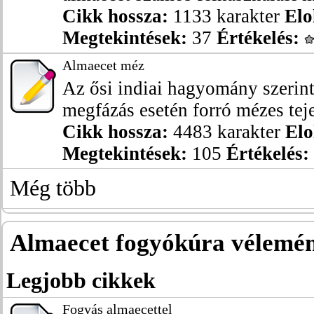
Cikk hossza:
1133 karakter
Elo
Megtekintések:
37
Értékelés:
Almaecet méz
Az ősi indiai hagyomány szerin
megfázás esetén forró mézes tejet 
Cikk hossza:
4483 karakter
Elo
Megtekintések:
105
Értékelés:
Még több
Almaecet fogyókúra vélemé
Legjobb cikkek
Fogyás almaecettel