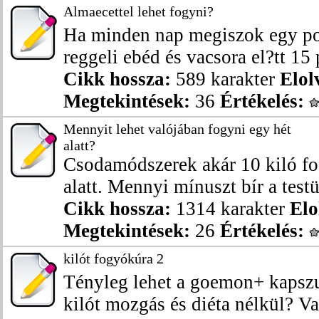
Almaecettel lehet fogyni?
Ha minden nap megiszok egy po
reggeli ebéd és vacsora el?tt 15 p
Cikk hossza:
589 karakter
Elol
Megtekintések:
36
Értékelés:
Mennyit lehet valójában fogyni egy hét
alatt?
Csodamódszerek akár 10 kiló fog
alatt. Mennyi mínuszt bír a testü
Cikk hossza:
1314 karakter
Elo
Megtekintések:
26
Értékelés:
kilót fogyókúra 2
Tényleg lehet a goemon+ kapszu
kilót mozgás és diéta nélkül? Va