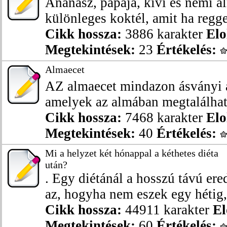
Ananász, papaja, kivi és némi a
különleges koktél, amit ha reggel
Cikk hossza:
3886 karakter
Elo
Megtekintések:
23
Értékelés:
Almaecet
AZ almaecet mindazon ásványi a
amelyek az almában megtalálható
Cikk hossza:
7468 karakter
Elo
Megtekintések:
40
Értékelés:
Mi a helyzet két hónappal a kéthetes diéta
után?
. Egy diétánál a hosszú távú e
az, hogyha nem eszek egy hétig, 
Cikk hossza:
44911 karakter
El
Megtekintések:
60
Értékelés: