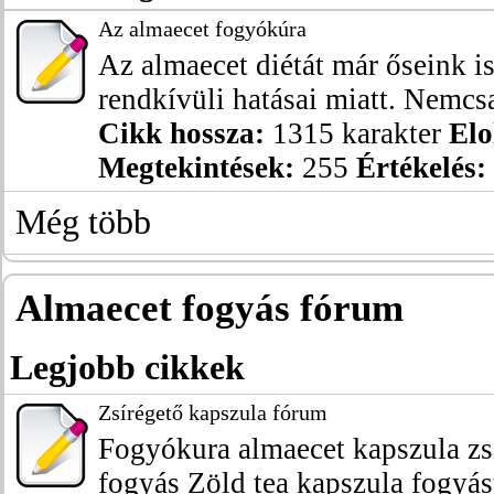
Az almaecet fogyókúra
Az almaecet diétát már őseink is
rendkívüli hatásai miatt. Nemcsak
Cikk hossza:
1315 karakter
Elo
Megtekintések:
255
Értékelés:
Még több
Almaecet fogyás fórum
Legjobb cikkek
Zsírégető kapszula fórum
Fogyókura almaecet kapszula zsí
fogyás Zöld tea kapszula fogyást