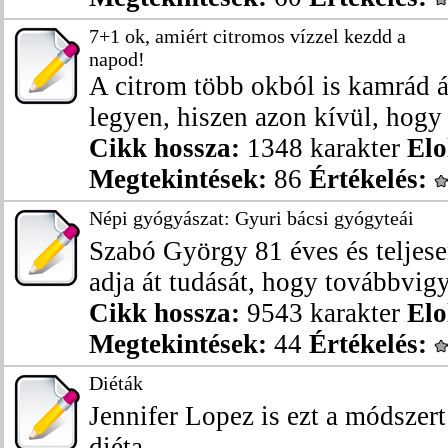
7+1 ok, amiért citromos vízzel kezdd a
napod!
A citrom több okból is kamrád á
legyen, hiszen azon kívül, hogy 
Cikk hossza:
1348 karakter
Elo
Megtekintések:
86
Értékelés:
Népi gyógyászat: Gyuri bácsi gyógyteái
Szabó György 81 éves és teljes
adja át tudását, hogy továbbvigy
Cikk hossza:
9543 karakter
Elo
Megtekintések:
44
Értékelés:
Diéták
Jennifer Lopez is ezt a módszert
diéta