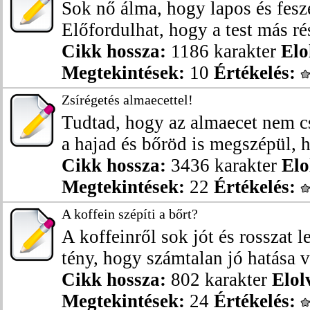
Sok nő álma, hogy lapos és fesz
Előfordulhat, hogy a test más rés
Cikk hossza:
1186 karakter
Elo
Megtekintések:
10
Értékelés:
Zsírégetés almaecettel!
Tudtad, hogy az almaecet nem c
a hajad és bőröd is megszépül, ha
Cikk hossza:
3436 karakter
Elo
Megtekintések:
22
Értékelés:
A koffein szépíti a bőrt?
A koffeinről sok jót és rosszat l
tény, hogy számtalan jó hatása va
Cikk hossza:
802 karakter
Elol
Megtekintések:
24
Értékelés: