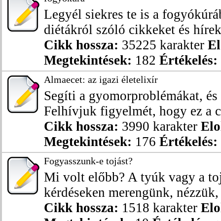
Legyél siekres te is a fogyókúrá
diétákról szóló cikkeket és híreke
Cikk hossza:
35225 karakter
El
Megtekintések:
182
Értékelés:
Almaecet: az igazi életelixír
Segíti a gyomorproblémákat, és 
Felhívjuk figyelmét, hogy ez a c
Cikk hossza:
3990 karakter
Elo
Megtekintések:
176
Értékelés:
Fogyasszunk-e tojást?
Mi volt előbb? A tyúk vagy a t
kérdéseken merengünk, nézzük, m
Cikk hossza:
1518 karakter
Elo