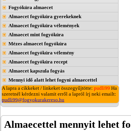
Fogyókúra almaecet
Almaecet fogyókúra gyerekeknek
Almaecet fogyókúra vélemények
Almaecet mint fogyókúra
Mézes almaecet fogyókúra
Almaecet fogyókúra vélemény
Almaecet fogyókúra recept
Almaecet kapszula fogyás
Mennyi idő alatt lehet fogyni almaecettel
A lapra a cikkeket / linkeket összegyűjtötte:
pudli99
Ha
szeretnél kérdezni valamit erről a lapról írj neki emailt:
pudli99@fogyokurakereso.hu
Almaecettel mennyit lehet f