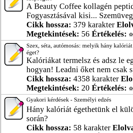
A Beauty Coffee kollagén peptid
Fogyasztásával kisi... Szemüveg 
Cikk hossza:
379 karakter
Elol
Megtekintések:
56
Értékelés:
Szex, séta, autómosás: melyik hány kalóriát
éget?
Kalóriákat termelsz és adsz le 
hogyan! Leadni őket nem csak spo
Cikk hossza:
4358 karakter
Elo
Megtekintések:
20
Értékelés:
Gyakori kérdések - Személyi edzés
Hány kalóriát égethetünk el k
során?
Cikk hossza:
58 karakter
Elolv