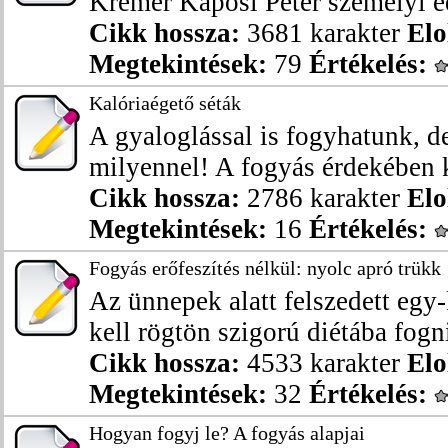
Kremer Kaposi Péter személyi ed
Cikk hossza:
3681 karakter
Elo
Megtekintések:
79
Értékelés:
Kalóriaégető séták
A gyaloglással is fogyhatunk, 
milyennel! A fogyás érdekében ka
Cikk hossza:
2786 karakter
Elo
Megtekintések:
16
Értékelés:
Fogyás erőfeszítés nélkül: nyolc apró trükk
Az ünnepek alatt felszedett egy
kell rögtön szigorú diétába fogni,
Cikk hossza:
4533 karakter
Elo
Megtekintések:
32
Értékelés:
Hogyan fogyj le? A fogyás alapjai