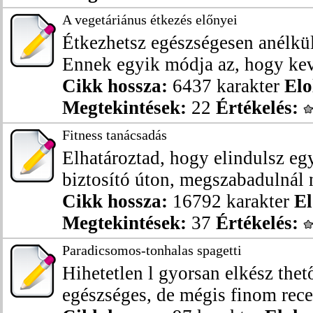
A vegetáriánus étkezés előnyei
Étkezhetsz egészségesen anélkül 
Ennek egyik módja az, hogy kev
Cikk hossza:
6437 karakter
Elo
Megtekintések:
22
Értékelés:
Fitness tanácsadás
Elhatároztad, hogy elindulsz eg
biztosító úton, megszabadulnál 
Cikk hossza:
16792 karakter
El
Megtekintések:
37
Értékelés:
Paradicsomos-tonhalas spagetti
Hihetetlen l gyorsan elkész thető
egészséges, de mégis finom rece