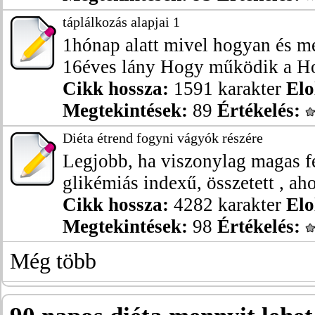
táplálkozás alapjai 1
1hónap alatt mivel hogyan és m
16éves lány Hogy működik a Hol
Cikk hossza:
1591 karakter
Elo
Megtekintések:
89
Értékelés:
Diéta étrend fogyni vágyók részére
Legjobb, ha viszonylag magas fe
glikémiás indexű, összetett , ahol
Cikk hossza:
4282 karakter
Elo
Megtekintések:
98
Értékelés:
Még több