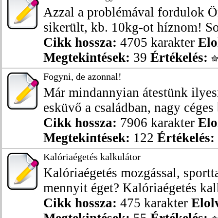
Azzal a problémával fordulok Ö
sikerült, kb. 10kg-ot híznom! So
Cikk hossza:
4705 karakter
Elo
Megtekintések:
39
Értékelés:
Fogyni, de azonnal!
Már mindannyian átestünk ilye
esküvő a családban, nagy céges b
Cikk hossza:
7906 karakter
Elo
Megtekintések:
122
Értékelés:
Kalóriaégetés kalkulátor
Kalóriaégetés mozgással, sportt
mennyit éget? Kalóriaégetés kalk
Cikk hossza:
475 karakter
Elol