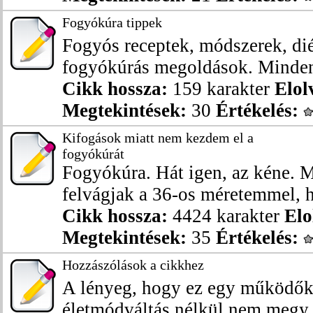
Fogyókúra tippek
Fogyós receptek, módszerek, dié
fogyókúrás megoldások. Minden,
Cikk hossza:
159 karakter
Elol
Megtekintések:
30
Értékelés:
Kifogások miatt nem kezdem el a
fogyókúrát
Fogyókúra. Hát igen, az kéne. 
felvágjak a 36-os méretemmel, h
Cikk hossza:
4424 karakter
Elo
Megtekintések:
35
Értékelés:
Hozzászólások a cikkhez
A lényeg, hogy ez egy működők
életmódváltás nélkül nem megy a