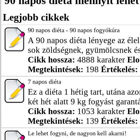
90 napos diéta mennyit lehet
Legjobb cikkek
90 napos diéta - 90 napos fogyókúra
A 90 napos diéta lényege az éle
sok zöldségnek, gyümölcsnek és 
Cikk hossza:
4888 karakter
Elo
Megtekintések:
198
Értékelés:
7 napos diéta
Ez a diéta 1 hétig tart, utána az
két hét alatt 9 kg fogyást garantál
Cikk hossza:
1053 karakter
Elo
Megtekintések:
139
Értékelés:
Le lehet fogyni, de nagyon kell akarni!