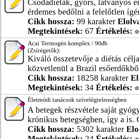
Csodadiéták, gyors, látványos 
érdemes bedőlni a felelőtlen ígé
Cikk hossza:
99 karakter
Elolv
Megtekintések:
67
Értékelés:
Acai Termogén komplex / 90db
(Zsírégetők):
Kiváló összetevője a diétás célj
közvetlenül a Brazil esőerdőkből
Cikk hossza:
18258 karakter
El
Megtekintések:
34
Értékelés:
Életmódi tanácsok szívelégtelenségben
A betegek részvétele saját gyó
krónikus betegségben, így a is. 
Cikk hossza:
5302 karakter
Elo
Megtekintések:
24
Értékelés: