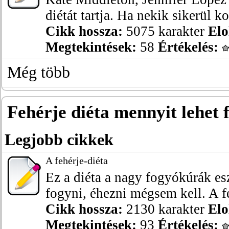
diétát tartja. Ha nekik sikerül ko
Cikk hossza:
5075 karakter
Elo
Megtekintések:
58
Értékelés:
Még több
Fehérje diéta mennyit lehet 
Legjobb cikkek
A fehérje-diéta
Ez a diéta a nagy fogyókúrák esz
fogyni, éhezni mégsem kell. A fe
Cikk hossza:
2130 karakter
Elo
Megtekintések:
93
Értékelés: