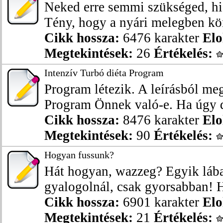
Neked erre semmi szükséged, his
Tény, hogy a nyári melegben kö
Cikk hossza:
6476 karakter
Elo
Megtekintések:
26
Értékelés:
Intenzív Turbó diéta Program
Program létezik. A leírásból me
Program Önnek való-e. Ha úgy d
Cikk hossza:
8476 karakter
Elo
Megtekintések:
90
Értékelés:
Hogyan fussunk?
Hát hogyan, wazzeg? Egyik lába
gyalogolnál, csak gyorsabban! H
Cikk hossza:
6901 karakter
Elo
Megtekintések:
21
Értékelés: