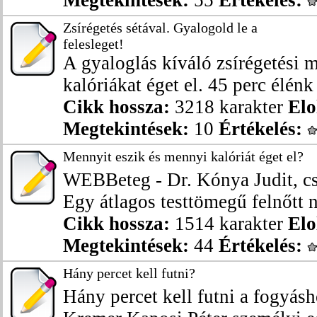
Megtekintések:
55
Értékelés:
Zsírégetés sétával. Gyalogold le a
felesleget!
A gyaloglás kíváló zsírégetési
kalóriákat éget el. 45 perc élénk 
Cikk hossza:
3218 karakter
Elo
Megtekintések:
10
Értékelés:
Mennyit eszik és mennyi kalóriát éget el?
WEBBeteg - Dr. Kónya Judit, cs
Egy átlagos testtömegű felnőtt na
Cikk hossza:
1514 karakter
Elo
Megtekintések:
44
Értékelés:
Hány percet kell futni?
Hány percet kell futni a fogyá