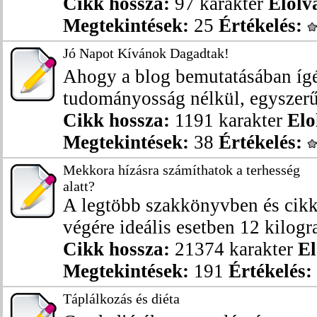
Cikk hossza:
97 karakter
Elolv
Megtekintések:
25
Értékelés:
Jó Napot Kívánok Dagadtak!
Ahogy a blog bemutatásában ígé
tudományosság nélkül, egyszerűe
Cikk hossza:
1191 karakter
Elo
Megtekintések:
38
Értékelés:
Mekkora hízásra számíthatok a terhesség
alatt?
A legtöbb szakkönyvben és cikkb
végére ideális esetben 12 kilogr
Cikk hossza:
21374 karakter
El
Megtekintések:
191
Értékelés:
Táplálkozás és diéta