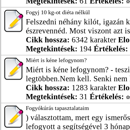
Megtekintések:
61
Értékelés:
Fogyj 10 kg-ot diéta nélkül
Felszedni néhány kilót, igazán 
észrevennéd. Most viszont azt is
Cikk hossza:
6342 karakter
Elo
Megtekintések:
194
Értékelés:
Miért is kéne lefogynom?
Miért is kéne lefogynom? - tesz
legtöbben.Nem kell. Senki nem k
Cikk hossza:
1283 karakter
Elo
Megtekintések:
31
Értékelés:
Fogyókúrás tapasztalataim
) választottam, mert egy ismerő
lefogyott a segítségével 3 hónap a