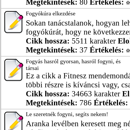
Megtekintések:
80
Értékelés:
Fogyókúra elkezdése
Sokan tanácstalanok, hogyan leh
fogyókúrát, hogy ne következzen 
Cikk hossza:
5511 karakter
Elo
Megtekintések:
37
Értékelés:
Fogyás hasról gyorsan, hasról fogyni, és
társai
Ez a cikk a Fitnesz mendemondák
többi részre is kíváncsi vagy, csa
Cikk hossza:
34663 karakter
El
Megtekintések:
786
Értékelés:
Le szeretnék fogyni, segíts nekem!
Aranka levélben keresett meg n