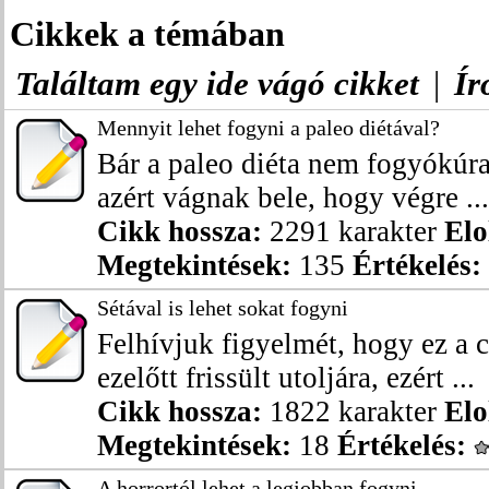
Cikkek a témában
Találtam egy ide vágó cikket
|
Ír
Mennyit lehet fogyni a paleo diétával?
Bár a paleo diéta nem fogyókúr
azért vágnak bele, hogy végre ...
Cikk hossza:
2291 karakter
Elo
Megtekintések:
135
Értékelés:
Sétával is lehet sokat fogyni
Felhívjuk figyelmét, hogy ez a 
ezelőtt frissült utoljára, ezért ...
Cikk hossza:
1822 karakter
Elo
Megtekintések:
18
Értékelés:
A horrortól lehet a legjobban fogyni