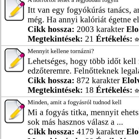
Itt van egy fogyókúrás tanács, a
még. Ha annyi kalóriát égetne el,
Cikk hossza:
2003 karakter
Elo
Megtekintések:
21
Értékelés:
Mennyit kellene tornázni?
Lehetséges, hogy több időt kell
edzőteremre. Felnőtteknek legalá
Cikk hossza:
872 karakter
Elol
Megtekintések:
18
Értékelés:
Minden, amit a fogyásról tudnod kell
Mi a fogyás titka, mennyit ehets
sok más hasznos válasz a ...
Cikk hossza:
4179 karakter
Elo