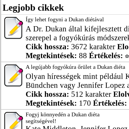
Legjobb cikkek
Így lehet fogyni a Dukan diétával
A Dr. Dukan által kifejlesztett 
szerepel a fogyókúrás módszerek 
Cikk hossza:
3672 karakter
Elo
Megtekintések:
88
Értékelés:
A legújabb fogyókúra őrület a Dukan diéta
Olyan hírességek mint például 
Bündchen vagy Jennifer Lopez a
Cikk hossza:
512 karakter
Elol
Megtekintések:
170
Értékelés:
Fogyj könnyedén a Dukan diéta
segítségével!
Kate Middleton, Jennifer Lopez 