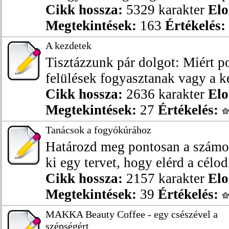
Cikk hossza:
5329 karakter
Elo
Megtekintések:
163
Értékelés:
A kezdetek
Tisztázzunk pár dolgot: Miért p
felülések fogyasztanak vagy a ke
Cikk hossza:
2636 karakter
Elo
Megtekintések:
27
Értékelés:
Tanácsok a fogyókúrához
Határozd meg pontosan a számod
ki egy tervet, hogy elérd a célod
Cikk hossza:
2157 karakter
Elo
Megtekintések:
39
Értékelés:
MAKKA Beauty Coffee - egy csészével a
szépségért