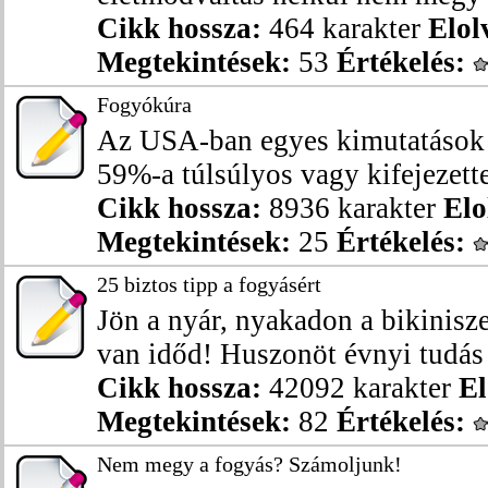
Cikk hossza:
464 karakter
Elol
Megtekintések:
53
Értékelés:
Fogyókúra
Az USA-ban egyes kimutatások s
59%-a túlsúlyos vagy kifejezette
Cikk hossza:
8936 karakter
Elo
Megtekintések:
25
Értékelés:
25 biztos tipp a fogyásért
Jön a nyár, nyakadon a bikinis
van időd! Huszonöt évnyi tudás s
Cikk hossza:
42092 karakter
El
Megtekintések:
82
Értékelés:
Nem megy a fogyás? Számoljunk!