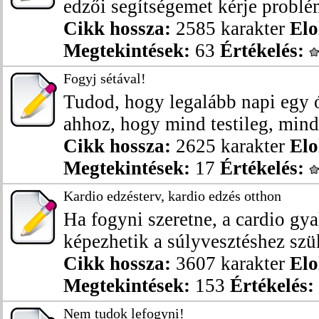
edzői segítségemet kérje problém
Cikk hossza:
2585 karakter
Elo
Megtekintések:
63
Értékelés:
Fogyj sétával!
Tudod, hogy legalább napi egy 
ahhoz, hogy mind testileg, mind l
Cikk hossza:
2625 karakter
Elo
Megtekintések:
17
Értékelés:
Kardio edzésterv, kardio edzés otthon
Ha fogyni szeretne, a cardio gya
képezhetik a súlyvesztéshez szük
Cikk hossza:
3607 karakter
Elo
Megtekintések:
153
Értékelés:
Nem tudok lefogyni!