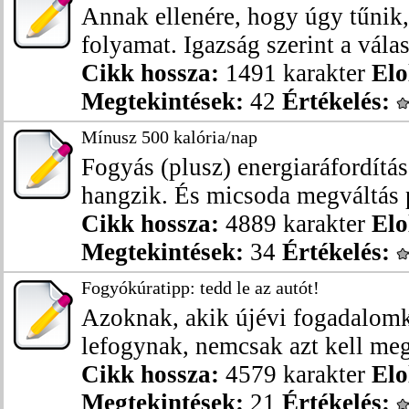
Annak ellenére, hogy úgy tűnik,
folyamat. Igazság szerint a válasz
Cikk hossza:
1491 karakter
Elo
Megtekintések:
42
Értékelés:
Mínusz 500 kalória/nap
Fogyás (plusz) energiaráfordítás
hangzik. És micsoda megváltás p
Cikk hossza:
4889 karakter
Elo
Megtekintések:
34
Értékelés:
Fogyókúratipp: tedd le az autót!
Azoknak, akik újévi fogadalomk
lefogynak, nemcsak azt kell meg
Cikk hossza:
4579 karakter
Elo
Megtekintések:
21
Értékelés: