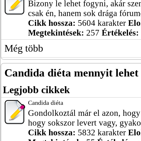
Bizony le lehet fogyni, akár sze
csak én, hanem sok drága fórumo
Cikk hossza:
5604 karakter
Elo
Megtekintések:
257
Értékelés:
Még több
Candida diéta mennyit lehet
Legjobb cikkek
Candida diéta
Gondolkoztál már el azon, hogy 
hogy sokszor levert vagy, gyakor
Cikk hossza:
5832 karakter
Elo