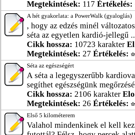
Megtekintések:
117
Értékelés:
A hét gyakorlata: a PowerWalk (gyaloglás)
, hogy az edzés minél változato
séta az egyetlen kardió-jellegű ..
Cikk hossza:
10723 karakter
El
Megtekintések:
27
Értékelés:
Séta az egészségért
A séta a legegyszerűbb kardiova
segíthet egészségünk megőrzésébe
Cikk hossza:
2106 karakter
Elo
Megtekintések:
26
Értékelés:
Első 5 kilométerem
Valahol mindenkinek el kell ke
futottál? Félsz, hogy percek alatt