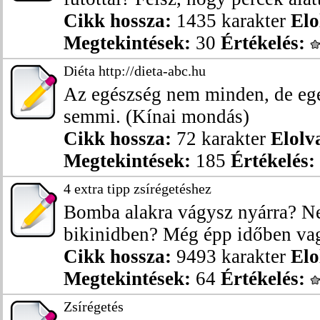
Cikk hossza:
1435 karakter
Elo
Megtekintések:
30
Értékelés:
Diéta http://dieta-abc.hu
Az egészség nem minden, de eg
semmi. (Kínai mondás)
Cikk hossza:
72 karakter
Elolv
Megtekintések:
185
Értékelés:
4 extra tipp zsírégetéshez
Bomba alakra vágysz nyárra? Ne
bikinidben? Még épp időben vag
Cikk hossza:
9493 karakter
Elo
Megtekintések:
64
Értékelés:
Zsírégetés