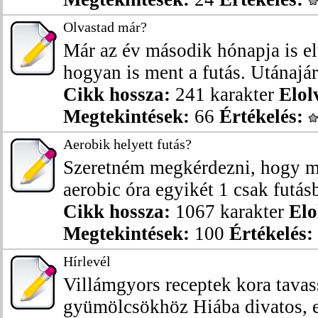
Olvastad már?
Már az év második hónapja is el
hogyan is ment a futás. Utánajárt
Cikk hossza:
241 karakter
Elol
Megtekintések:
66
Értékelés:
Aerobik helyett futás?
Szeretném megkérdezni, hogy mit
aerobic óra egyikét 1 csak futásbó
Cikk hossza:
1067 karakter
Elo
Megtekintések:
100
Értékelés:
Hírlevél
Villámgyors receptek kora tavas
gyümölcsökhöz Hiába divatos, ez