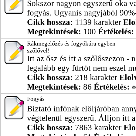
Sokszor nagyon egyszerű oka v
fogyás. Ugyanis nagyjából 90%-b
Cikk hossza:
1139 karakter
Elo
Megtekintések:
100
Értékelés:
Rákmegelőzés és fogyókúra egyben
szőlővel!
Itt az ősz és itt a szőlőszezon - 
legalább egy fürtöt nem eszel me
Cikk hossza:
218 karakter
Elol
Megtekintések:
86
Értékelés:
Fogyás
Bíztató infónak elöljáróban anny
végtelenül egyszerű. Álljon itt a
Cikk hossza:
7863 karakter
Elo