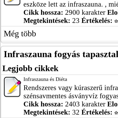
eszköze lett az infraszauna. , miér
Cikk hossza:
2900 karakter
Elo
Megtekintések:
23
Értékelés:
Még több
Infraszauna fogyás tapaszta
Legjobb cikkek
Infraszauna és Diéta
Rendszeres vagy kúraszerű infra
szénsavmentes ásványvíz fogyasz
Cikk hossza:
2403 karakter
Elo
Megtekintések:
32
Értékelés: