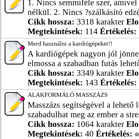
1. Nincs semmiféle szer, amivel 
nélkül. 2. Nincs ?szálkásító edzé
Cikk hossza:
3318 karakter
Elo
Megtekintések:
114
Értékelés:
Merd használni a kardiógépeket!!
A kardiógépek nagyon jól jönnek
elmossa a szabadban futás lehető
Cikk hossza:
3349 karakter
Elo
Megtekintések:
143
Értékelés:
ALAKFORMÁLÓ MASSZÁZS
Masszázs segítségével a lehető
szabadulhat meg az ember a stres
Cikk hossza:
1064 karakter
Elo
Megtekintések:
40
Értékelés: