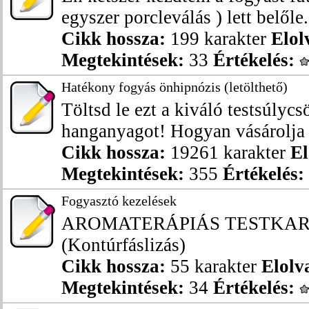
egyszer porcleválás ) lett belőle. 
Cikk hossza:
199 karakter
Elol
Megtekintések:
33
Értékelés:
Hatékony fogyás önhipnózis (letölthető)
Töltsd le ezt a kiváló testsúlyc
hanganyagot! Hogyan vásárolja m
Cikk hossza:
19261 karakter
El
Megtekintések:
355
Értékelés:
Fogyasztó kezelések
AROMATERÁPIÁS TESTKAR
(Kontúrfáslizás)
Cikk hossza:
55 karakter
Elolv
Megtekintések:
34
Értékelés: