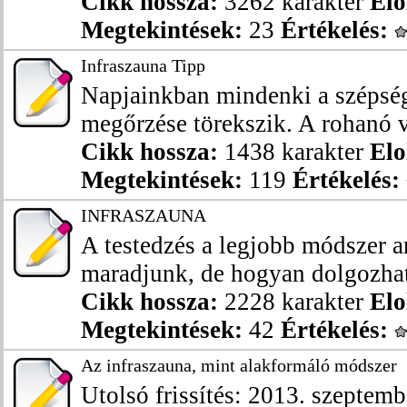
Cikk hossza:
3262 karakter
Elo
Megtekintések:
23
Értékelés:
Infraszauna Tipp
Napjainkban mindenki a szépség,
megőrzése törekszik. A rohanó v
Cikk hossza:
1438 karakter
Elo
Megtekintések:
119
Értékelés:
INFRASZAUNA
A testedzés a legjobb módszer a
maradjunk, de hogyan dolgozhat 
Cikk hossza:
2228 karakter
Elo
Megtekintések:
42
Értékelés:
Az infraszauna, mint alakformáló módszer
Utolsó frissítés: 2013. szeptemb