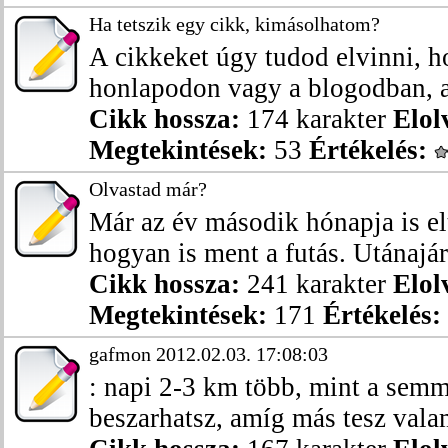
Ha tetszik egy cikk, kimásolhatom?
A cikkeket úgy tudod elvinni, 
honlapodon vagy a blogodban, ak
Cikk hossza:
174 karakter
Elol
Megtekintések:
53
Értékelés:
Olvastad már?
Már az év második hónapja is el
hogyan is ment a futás. Utánajárt
Cikk hossza:
241 karakter
Elol
Megtekintések:
171
Értékelés:
gafmon 2012.02.03. 17:08:03
: napi 2-3 km több, mint a se
beszarhatsz, amíg más tesz valam