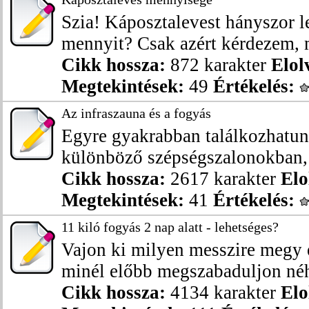
Szia! Káposztalevest hányszor l
mennyit? Csak azért kérdezem, m
Cikk hossza:
872 karakter
Elol
Megtekintések:
49
Értékelés:
Az infraszauna és a fogyás
Egyre gyakrabban találkozhatun
különböző szépségszalonokban, f
Cikk hossza:
2617 karakter
Elo
Megtekintések:
41
Értékelés:
11 kiló fogyás 2 nap alatt - lehetséges?
Vajon ki milyen messzire megy 
minél előbb megszabaduljon néhá
Cikk hossza:
4134 karakter
Elo