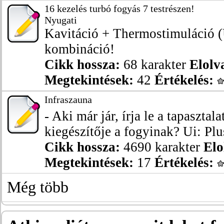
16 kezelés turbó fogyás 7 testrészen!
Nyugati
Kavitáció + Thermostimuláció (
kombináció!
Cikk hossza:
68 karakter
Elolv
Megtekintések:
42
Értékelés:
Infraszauna
- Aki már jár, írja le a tapasztal
kiegészítője a fogyinak? Ui: Plus
Cikk hossza:
4690 karakter
Elo
Megtekintések:
17
Értékelés:
Még több