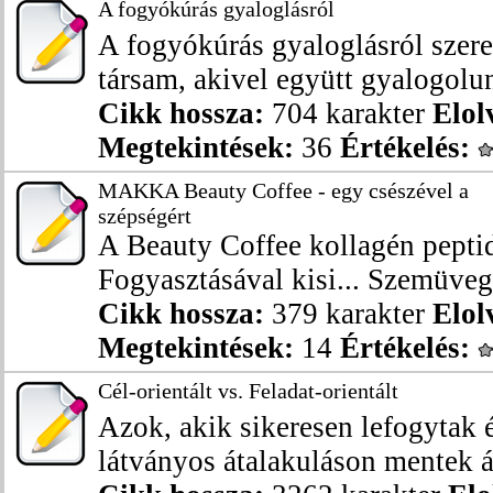
A fogyókúrás gyaloglásról
A fogyókúrás gyaloglásról szere
társam, akivel együtt gyalogolun
Cikk hossza:
704 karakter
Elol
Megtekintések:
36
Értékelés:
MAKKA Beauty Coffee - egy csészével a
szépségért
A Beauty Coffee kollagén peptid
Fogyasztásával kisi... Szemüveg 
Cikk hossza:
379 karakter
Elol
Megtekintések:
14
Értékelés:
Cél-orientált vs. Feladat-orientált
Azok, akik sikeresen lefogytak
látványos átalakuláson mentek át