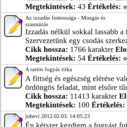
Megtekintések:
43
Értékelés:
Az izzadás fontossága - Mozgás és
szaunázás
Izzadás nélkül sokkal lassabb a 
Szervezetünk egy csodás szerkeze
Cikk hossza:
1766 karakter
Elo
Megtekintések:
54
Értékelés:
A tartós fogyás titka
A fittség és egészség elérése va
ördöngös feladat, mint elsőre tű
Cikk hossza:
11413 karakter
El
Megtekintések:
100
Értékelés:
johevi 2012.02.03. 14:05:23
Én kétszer kezdtem a fogyást fut