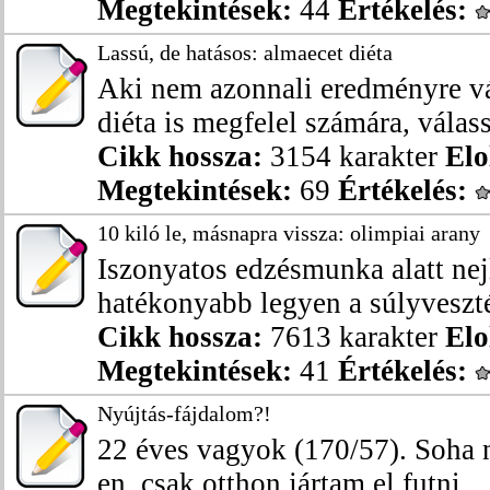
Megtekintések:
44
Értékelés:
Lassú, de hatásos: almaecet diéta
Aki nem azonnali eredményre v
diéta is megfelel számára, válass
Cikk hossza:
3154 karakter
Elo
Megtekintések:
69
Értékelés:
10 kiló le, másnapra vissza: olimpiai arany
Iszonyatos edzésmunka alatt nej
hatékonyabb legyen a súlyvesztés,
Cikk hossza:
7613 karakter
Elo
Megtekintések:
41
Értékelés:
Nyújtás-fájdalom?!
22 éves vagyok (170/57). Soha 
en, csak otthon jártam el futni ..