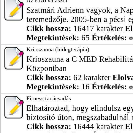
Az edző válaszol
Szatmári Adrienn vagyok, a Nap
teremedzője. 2005-ben a pécsi e
Cikk hossza:
16417 karakter
El
Megtekintések:
65
Értékelés:
Krioszauna (hidegterápia)
Krioszauna a C MED Rehabilitác
Központban
Cikk hossza:
62 karakter
Elolv
Megtekintések:
16
Értékelés:
Fitness tanácsadás
Elhatároztad, hogy elindulsz eg
biztosító úton, megszabadulnál 
Cikk hossza:
16444 karakter
El