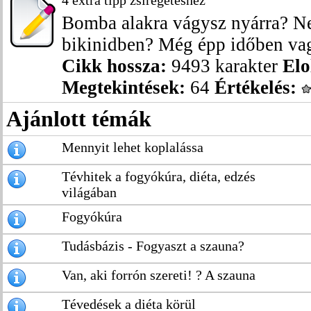
4 extra tipp zsírégetéshez
Bomba alakra vágysz nyárra? Ne
bikinidben? Még épp időben vag
Cikk hossza:
9493 karakter
Elo
Megtekintések:
64
Értékelés:
Ajánlott témák
Mennyit lehet koplalássa
Tévhitek a fogyókúra, diéta, edzés
világában
Fogyókúra
Tudásbázis - Fogyaszt a szauna?
Van, aki forrón szereti! ? A szauna
Tévedések a diéta körül