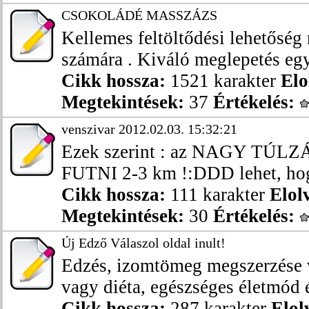
CSOKOLÁDÉ MASSZÁZS
Kellemes feltöltődési lehetőség 
számára . Kiváló meglepetés egy
Cikk hossza:
1521 karakter
Elo
Megtekintések:
37
Értékelés:
venszivar 2012.02.03. 15:32:21
Ezek szerint : az NAGY TÚ
FUTNI 2-3 km !:DDD lehet, hogy 
Cikk hossza:
111 karakter
Elol
Megtekintések:
30
Értékelés:
Új Edző Válaszol oldal inult!
Edzés, izomtömeg megszerzése v
vagy diéta, egészséges életmód é
Cikk hossza:
287 karakter
Elol