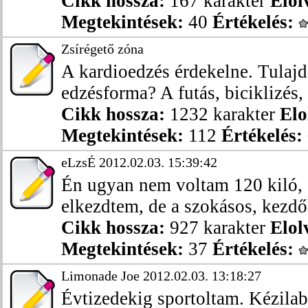
Cikk hossza:
167 karakter
Elol
Megtekintések:
40
Értékelés:
Zsírégető zóna
A kardioedzés érdekelne. Tulajd
edzésforma? A futás, biciklizés, .
Cikk hossza:
1232 karakter
Elo
Megtekintések:
112
Értékelés:
eLzsÉ 2012.02.03. 15:39:42
Én ugyan nem voltam 120 kiló,
elkezdtem, de a szokásos, kezdők
Cikk hossza:
927 karakter
Elol
Megtekintések:
37
Értékelés:
Limonade Joe 2012.02.03. 13:18:27
Évtizedekig sportoltam. Kézilab