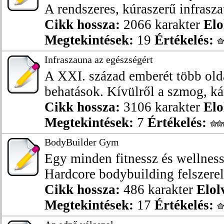
A rendszeres, kúraszerű infrasza
Cikk hossza:
2066 karakter
Elo
Megtekintések:
19
Értékelés:
Infraszauna az egészségért
A XXI. század emberét több olda
behatások. Kívülről a szmog, kár
Cikk hossza:
3106 karakter
Elo
Megtekintések:
7
Értékelés:
BodyBuilder Gym
Egy minden fitnessz és wellness 
Hardcore bodybuilding felszerelé
Cikk hossza:
486 karakter
Elol
Megtekintések:
17
Értékelés: