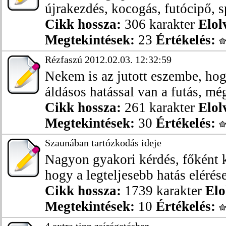
újrakezdés, kocogás, futócipő, sp
Cikk hossza:
306 karakter
Elol
Megtekintések:
23
Értékelés:
Rézfaszú 2012.02.03. 12:32:59
Nekem is az jutott eszembe, hog
áldásos hatással van a futás, még 
Cikk hossza:
261 karakter
Elol
Megtekintések:
30
Értékelés:
Szaunában tartózkodás ideje
Nagyon gyakori kérdés, főként 
hogy a legteljesebb hatás elérése
Cikk hossza:
1739 karakter
Elo
Megtekintések:
10
Értékelés: