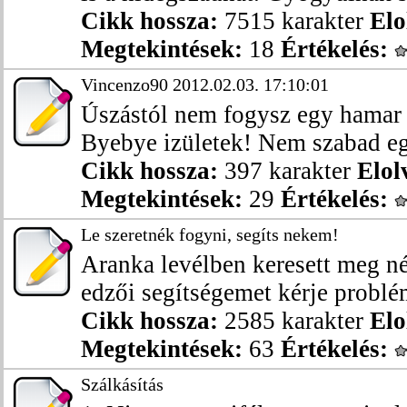
Cikk hossza:
7515 karakter
Elo
Megtekintések:
18
Értékelés:
Vincenzo90 2012.02.03. 17:10:01
Úszástól nem fogysz egy hamar le
Byebye izületek! Nem szabad eg
Cikk hossza:
397 karakter
Elol
Megtekintések:
29
Értékelés:
Le szeretnék fogyni, segíts nekem!
Aranka levélben keresett meg n
edzői segítségemet kérje problém
Cikk hossza:
2585 karakter
Elo
Megtekintések:
63
Értékelés:
Szálkásítás