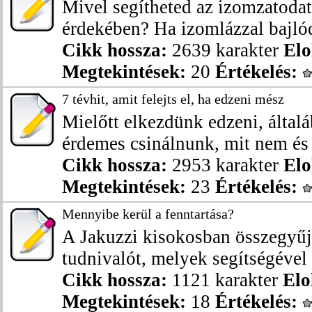
Mivel segítheted az izomzatodat
érdekében? Ha izomlázzal bajlóds
Cikk hossza:
2639 karakter
Elo
Megtekintések:
20
Értékelés:
7 tévhit, amit felejts el, ha edzeni mész
Mielőtt elkezdünk edzeni, által
érdemes csinálnunk, mit nem és 
Cikk hossza:
2953 karakter
Elo
Megtekintések:
23
Értékelés:
Mennyibe kerül a fenntartása?
A Jakuzzi kisokosban összegyűj
tudnivalót, melyek segítségével 
Cikk hossza:
1121 karakter
Elo
Megtekintések:
18
Értékelés: