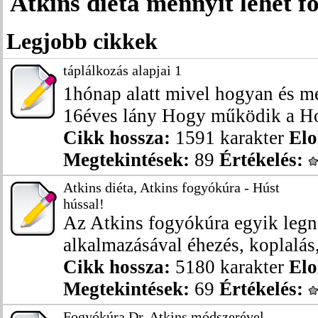
Atkins diéta mennyit lehet f
Legjobb cikkek
táplálkozás alapjai 1
1hónap alatt mivel hogyan és m
16éves lány Hogy működik a Hol
Cikk hossza:
1591 karakter
Elo
Megtekintések:
89
Értékelés:
Atkins diéta, Atkins fogyókúra - Húst
hússal!
Az Atkins fogyókúra egyik leg
alkalmazásával éhezés, koplalás,
Cikk hossza:
5180 karakter
Elo
Megtekintések:
69
Értékelés:
Fogyókúra Dr. Atkins módszerével