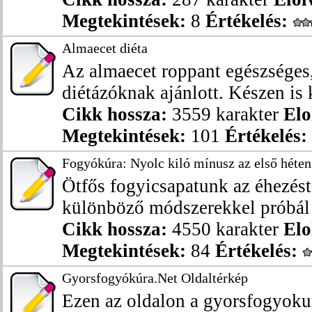
Megtekintések:
8
Értékelés:
Almaecet diéta
Az almaecet roppant egészséges
diétázóknak ajánlott. Készen is k
Cikk hossza:
3559 karakter
Elo
Megtekintések:
101
Értékelés:
Fogyókúra: Nyolc kiló mínusz az első héten
Ötfős fogyicsapatunk az éhezéstó
különböző módszerekkel próbál 
Cikk hossza:
4550 karakter
Elo
Megtekintések:
84
Értékelés:
Gyorsfogyókúra.Net Oldaltérkép
Ezen az oldalon a gyorsfogyokur