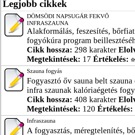
Legjobb cikkek
DÖMSÖDI NAPSUGÁR FEKVŐ
INFRASZAUNA
Alakformálás, feszesítés, bőrfiat
fogyókúra program beillesztéséhe
Cikk hossza:
298 karakter
Elol
Megtekintések:
17
Értékelés:
Szauna fogyás
Fogyasztó őv sauna belt szauna
infra szaunak kalóriaégetés fogyá
Cikk hossza:
408 karakter
Elol
Megtekintések:
120
Értékelés:
Infraszauna
A fogyasztás, méregtelenítés, bő