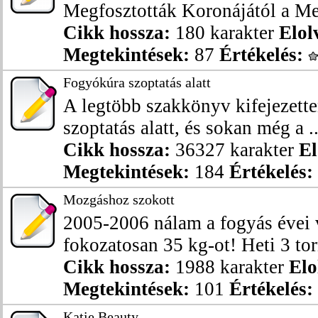
Megfosztották Koronájától a Mex
Cikk hossza:
180 karakter
Elol
Megtekintések:
87
Értékelés:
Fogyókúra szoptatás alatt
A legtöbb szakkönyv kifejezetten
szoptatás alatt, és sokan még a ..
Cikk hossza:
36327 karakter
El
Megtekintések:
184
Értékelés:
Mozgáshoz szokott
2005-2006 nálam a fogyás évei 
fokozatosan 35 kg-ot! Heti 3 tor
Cikk hossza:
1988 karakter
Elo
Megtekintések:
101
Értékelés:
Katie Beauty