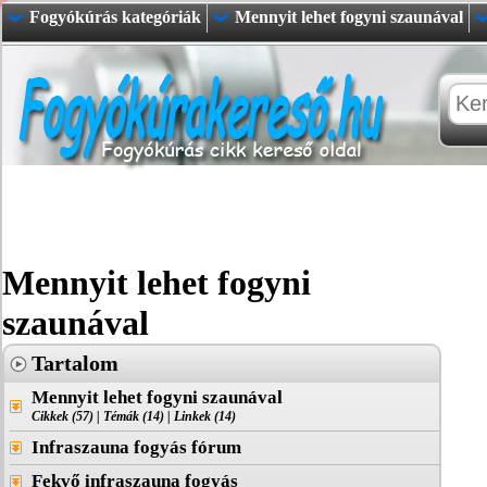
Fogyókúrás kategóriák
Mennyit lehet fogyni szaunával
Mennyit lehet fogyni
szaunával
Tartalom
Mennyit lehet fogyni szaunával
Cikkek (57)
|
Témák (14)
|
Linkek (14)
Infraszauna fogyás fórum
Fekvő infraszauna fogyás