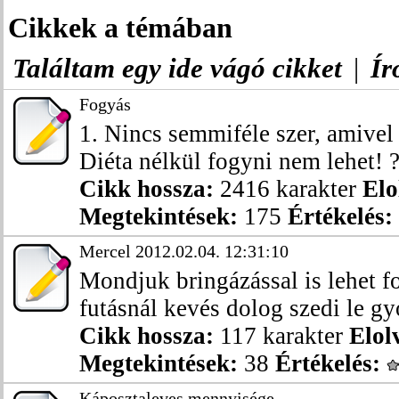
Cikkek a témában
Találtam egy ide vágó cikket
|
Ír
Fogyás
1. Nincs semmiféle szer, amivel 
Diéta nélkül fogyni nem lehet! ? 
Cikk hossza:
2416 karakter
Elo
Megtekintések:
175
Értékelés:
Mercel 2012.02.04. 12:31:10
Mondjuk bringázással is lehet f
futásnál kevés dolog szedi le gy
Cikk hossza:
117 karakter
Elol
Megtekintések:
38
Értékelés:
Káposztaleves mennyisége