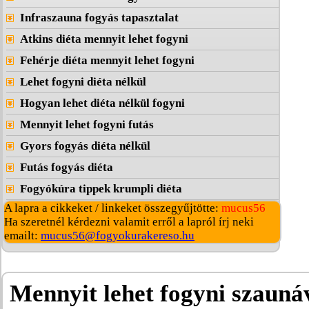
Infraszauna fogyás tapasztalat
Atkins diéta mennyit lehet fogyni
Fehérje diéta mennyit lehet fogyni
Lehet fogyni diéta nélkül
Hogyan lehet diéta nélkül fogyni
Mennyit lehet fogyni futás
Gyors fogyás diéta nélkül
Futás fogyás diéta
Fogyókúra tippek krumpli diéta
A lapra a cikkeket / linkeket összegyűjtötte:
mucus56
Ha szeretnél kérdezni valamit erről a lapról írj neki
emailt:
mucus56@fogyokurakereso.hu
Mennyit lehet fogyni szauná