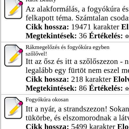
Az alakformálás, a fogyókúra és 
felkapott téma. Számtalan csodas
Cikk hossza:
19471 karakter
El
Megtekintések:
36
Értékelés:
Rákmegelőzés és fogyókúra egyben
szőlővel!
Itt az ősz és itt a szőlőszezon - 
legalább egy fürtöt nem eszel me
Cikk hossza:
218 karakter
Elol
Megtekintések:
86
Értékelés:
Fogyókúra okosan
Itt a nyár, a strandszezon! Soka
tükörbe, és elszomorodnak a látv
Cikk hossza:
5499 karakter
Elo