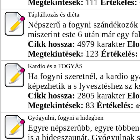
Megtekintések:
111
Értékelés:
Táplálkozás és diéta
Népszerű a fogyni szándékozók 
miszerint este 6 után már egy fal
Cikk hossza:
4979 karakter
Elo
Megtekintések:
123
Értékelés:
Kardio és a FOGYÁS
Ha fogyni szeretnél, a kardio gy
képezhetik a s lyvesztéshez sz ks
Cikk hossza:
2805 karakter
Elo
Megtekintések:
83
Értékelés:
Gyógyulni, fogyni a hidegben
Egyre népszerűbb, egyre többen
is a hidegszaunát. Gyógyulnak sp