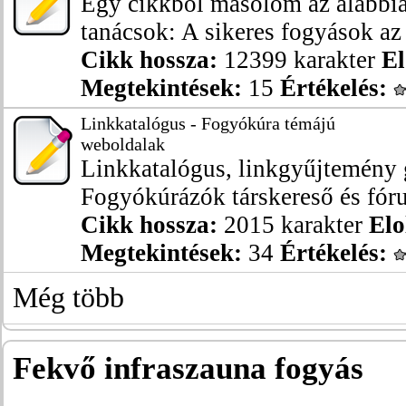
Egy cikkből másolom az alábbia
tanácsok: A sikeres fogyások az 
Cikk hossza:
12399 karakter
El
Megtekintések:
15
Értékelés:
Linkkatalógus - Fogyókúra témájú
weboldalak
Linkkatalógus, linkgyűjtemény g
Fogyókúrázók társkereső és fórum
Cikk hossza:
2015 karakter
Elo
Megtekintések:
34
Értékelés:
Még több
Fekvő infraszauna fogyás