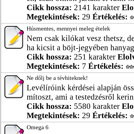
Cikk hossza:
2141 karakter
Elo
Megtekintések:
29
Értékelés:
Húsmentes, mennyei meleg ételek
Nem csak kilókat vesz thetsz, de
ha kicsit a böjt-jegyében hanyag
Cikk hossza:
251 karakter
Elol
Megtekintések:
7
Értékelés:
Ne dőlj be a tévhiteknek!
Levélíróink kérdései alapján össz
mítoszt, ami a testedzésről kering
Cikk hossza:
5580 karakter
Elo
Megtekintések:
29
Értékelés:
Omega 6